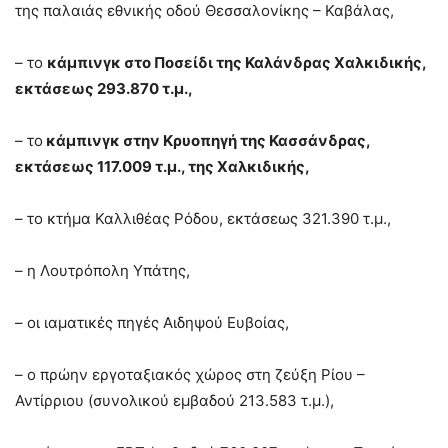
της παλαιάς εθνικής οδού Θεσσαλονίκης – Καβάλας,
– το
κάμπινγκ στο Ποσείδι της Καλάνδρας Χαλκιδικής,
εκτάσεως 293.870 τ.μ.,
– το
κάμπινγκ στην Κρυοπηγή της Κασσάνδρας,
εκτάσεως 117.009 τ.μ., της Χαλκιδικής,
– το κτήμα Καλλιθέας Ρόδου, εκτάσεως 321.390 τ.μ.,
– η Λουτρόπολη Υπάτης,
– οι ιαματικές πηγές Αιδηψού Ευβοίας,
– ο πρώην εργοταξιακός χώρος στη ζεύξη Ρίου –
Αντίρριου (συνολικού εμβαδού 213.583 τ.μ.),