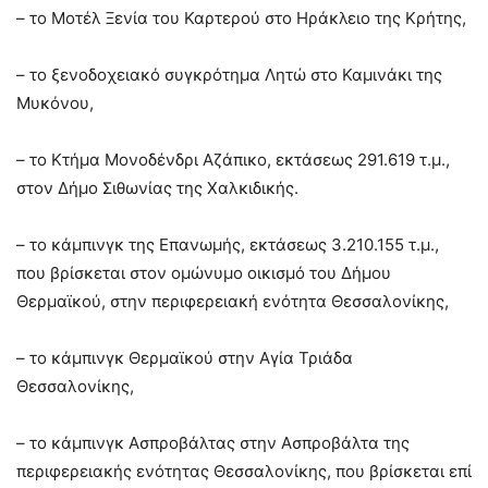
– το Μοτέλ Ξενία του Καρτερού στο Ηράκλειο της Κρήτης,
– το ξενοδοχειακό συγκρότημα Λητώ στο Καμινάκι της
Μυκόνου,
– το Κτήμα Μονοδένδρι Αζάπικο, εκτάσεως 291.619 τ.μ.,
στον Δήμο Σιθωνίας της Χαλκιδικής.
– το κάμπινγκ της Επανωμής, εκτάσεως 3.210.155 τ.μ.,
που βρίσκεται στον ομώνυμο οικισμό του Δήμου
Θερμαϊκού, στην περιφερειακή ενότητα Θεσσαλονίκης,
– το κάμπινγκ Θερμαϊκού στην Αγία Τριάδα
Θεσσαλονίκης,
– το κάμπινγκ Ασπροβάλτας στην Ασπροβάλτα της
περιφερειακής ενότητας Θεσσαλονίκης, που βρίσκεται επί