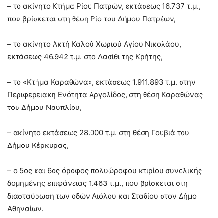
– το ακίνητο Κτήμα Ρίου Πατρών, εκτάσεως 16.737 τ.μ.,
που βρίσκεται στη θέση Ρίο του Δήμου Πατρέων,
– το ακίνητο Ακτή Καλού Χωριού Αγίου Νικολάου,
εκτάσεως 46.942 τ.μ. στο Λασίθι της Κρήτης,
– το «Κτήμα Καραθώνα», εκτάσεως 1.911.893 τ.μ. στην
Περιφερειακή Ενότητα Αργολίδος, στη θέση Καραθώνας
του Δήμου Ναυπλίου,
– ακίνητο εκτάσεως 28.000 τ.μ. στη θέση Γουβιά του
Δήμου Κέρκυρας,
– ο 5ος και 6ος όροφος πολυώροφου κτιρίου συνολικής
δομημένης επιφάνειας 1.463 τ.μ., που βρίσκεται στη
διασταύρωση των οδών Αιόλου και Σταδίου στον Δήμο
Αθηναίων.