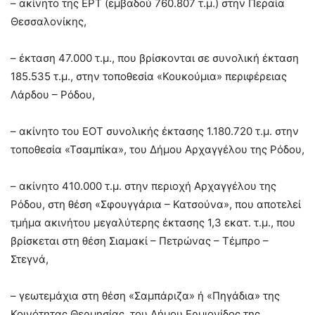
– ακίνητο της ΕΡΤ (εμβαδού 760.807 τ.μ.) στην Περαία
Θεσσαλονίκης,
– έκταση 47.000 τ.μ., που βρίσκονται σε συνολική έκταση
185.535 τ.μ., στην τοποθεσία «Κουκούμια» περιφέρειας
Λάρδου – Ρόδου,
– ακίνητο του ΕΟΤ συνολικής έκτασης 1.180.720 τ.μ. στην
τοποθεσία «Τσαμπίκα», του Δήμου Αρχαγγέλου της Ρόδου,
– ακίνητο 410.000 τ.μ. στην περιοχή Αρχαγγέλου της
Ρόδου, στη θέση «Σφουγγάρια – Κατσούνα», που αποτελεί
τμήμα ακινήτου μεγαλύτερης έκτασης 1,3 εκατ. τ.μ., που
βρίσκεται στη θέση Σιαμακί – Πετρώνας – Τέμπρο –
Στεγνά,
– γεωτεμάχια στη θέση «Σαμπάριζα» ή «Πηγάδια» της
Κοινότητας Θερμησίας, του Δήμου Ερμιονίδος της