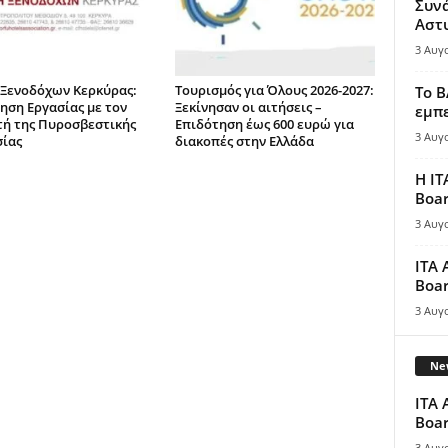
Συν
Αστ
3 Αυγ
Ξενοδόχων Κερκύρας:
Τουρισμός για Όλους 2026-2027:
Το B
ηση Εργασίας με τον
Ξεκίνησαν οι αιτήσεις –
εμπε
τή της Πυροσβεστικής
Επιδότηση έως 600 ευρώ για
3 Αυγ
ίας
διακοπές στην Ελλάδα
Η IT
Boar
3 Αυγ
ITA 
Boar
3 Αυγ
New
ITA 
Boar
3 Αυγ