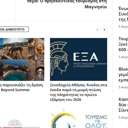
θέμα: Ο θρησκευτικός τουρισμός στη
Μαγνησία
Ένω
Συνά
της
5 Αυγ
ΤΟΝ ΔΗΜΙΟΥΡΓΟ
Τουρ
Ξεκί
600 
5 Αυγ
Blue
γεμά
εμπε
ς παρουσιάζει τη δράση
Ξενοδοχεία Αθήνας: Άνοδος στα
5 Αυγ
 Beyond Summer
έσοδα παρά τη μικρή πτώση
της πληρότητας το πρώτο
Καστ
εξάμηνο του 2026
δύο 
Σύντ
5 Αυγ