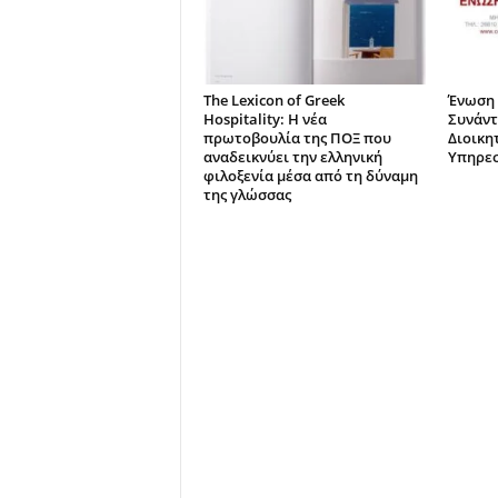
The Lexicon of Greek
Ένωση 
Hospitality: Η νέα
Συνάντ
πρωτοβουλία της ΠΟΞ που
Διοικη
αναδεικνύει την ελληνική
Υπηρεσ
φιλοξενία μέσα από τη δύναμη
της γλώσσας