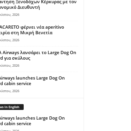
άντηση Ξενοδόχων Κέρκυρας με τον
υνομικό Διευθυντή
ούστου, 2026
ACARETO φέρνει νέα aperitivo
ιρία στη Μικρή Βενετία
ούστου, 2026
A Airways λανσάρει το Large Dog On
d για σκύλους
ούστου, 2026
Airways launches Large Dog On
d cabin service
ούστου, 2026
s In English
Airways launches Large Dog On
d cabin service
ούστου, 2026