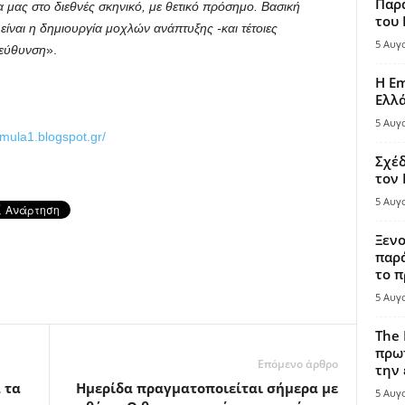
Παρά
 μας στο διεθνές σκηνικό, με θετικό πρόσημο. Βασική
του
ίναι η δημιουργία μοχλών ανάπτυξης -και τέτοιες
5 Αυγ
τεύθυνση
».
Η Em
Ελλ
5 Αυγ
rmula1.blogspot.gr/
Σχέδ
τον
5 Αυγ
Ξενο
παρά
το π
5 Αυγ
The 
πρωτ
Επόμενο άρθρο
την 
 τα
Ημερίδα πραγματοποιείται σήμερα με
5 Αυγ