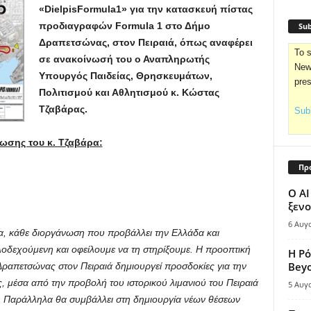
«DielpisFormula1» για την κατασκευή πίστας
προδιαγραφών Formula 1 στο Δήμο
Sub
Δραπετσώνας, στον Πειραιά, όπως αναφέρει
To s
σε ανακοίνωσή του ο Αναπληρωτής
News
Υπουργός Παιδείας, Θρησκευμάτων,
pre
Πολιτισμού και Αθλητισμού κ. Κώστας
Τζαβάρας.
Subs
ωσης του κ. Τζαβάρα:
Πρ
Ο AI
ξενο
6 Αυγ
ρα, κάθε διοργάνωση που προβάλλει την Ελλάδα και
αλοδεχούμενη και οφείλουμε να τη στηρίξουμε. Η προοπτική
Η Ρό
Bey
ραπετσώνας στον Πειραιά δημιουργεί προσδοκίες για την
, μέσα από την προβολή του ιστορικού λιμανιού του Πειραιά
5 Αυγ
. Παράλληλα θα συμβάλλει στη δημιουργία νέων θέσεων