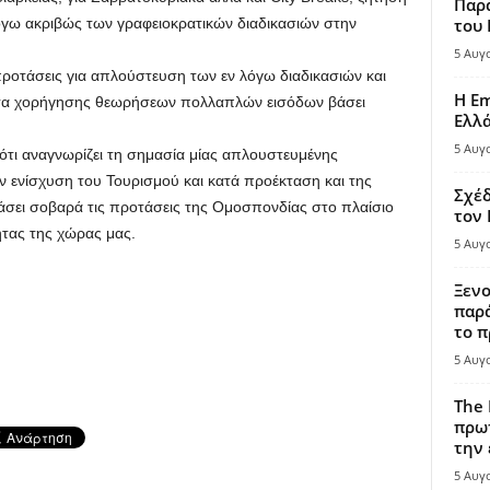
Παρά
όγω ακριβώς των γραφειοκρατικών διαδικασιών στην
του
5 Αυγ
οτάσεις για απλούστευση των εν λόγω διαδικασιών και
Η Em
τητα χορήγησης θεωρήσεων πολλαπλών εισόδων βάσει
Ελλ
5 Αυγ
ότι αναγνωρίζει τη σημασία μίας απλουστευμένης
 ενίσχυση του Τουρισμού και κατά προέκταση και της
Σχέδ
ετάσει σοβαρά τις προτάσεις της Ομοσπονδίας στο πλαίσιο
τον
ητας της χώρας μας.
5 Αυγ
Ξενο
παρά
το π
5 Αυγ
The 
πρωτ
την 
5 Αυγ