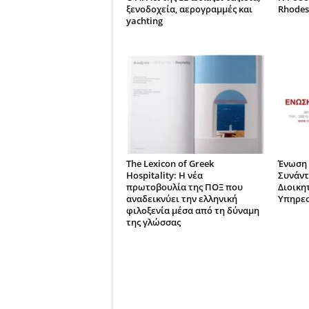
ξενοδοχεία, αερογραμμές και
Rhodes
yachting
The Lexicon of Greek
Ένωση 
Hospitality: Η νέα
Συνάντ
πρωτοβουλία της ΠΟΞ που
Διοικη
αναδεικνύει την ελληνική
Υπηρεσ
φιλοξενία μέσα από τη δύναμη
της γλώσσας