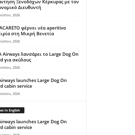
άντηση Ξενοδόχων Κέρκυρας με τον
υνομικό Διευθυντή
ούστου, 2026
ACARETO φέρνει νέα aperitivo
ιρία στη Μικρή Βενετία
ούστου, 2026
A Airways λανσάρει το Large Dog On
d για σκύλους
ούστου, 2026
Airways launches Large Dog On
d cabin service
ούστου, 2026
s In English
Airways launches Large Dog On
d cabin service
ούστου, 2026