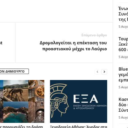
Ένω
Συνά
της
5 Αυγ
Επόμενο άρθρο
Τουρ
st
Δρομολογείται η επέκταση του
Ξεκί
προαστιακού μέχρι το Λαύριο
600 
5 Αυγ
Blue
ΤΟΝ ΔΗΜΙΟΥΡΓΟ
γεμά
εμπε
5 Αυγ
Καστ
δύο 
Σύντ
5 Αυγ
ς παρουσιάζει τη δράση
Ξενοδοχεία Αθήνας: Άνοδος στα