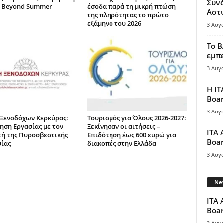
Συν
 Beyond Summer
έσοδα παρά τη μικρή πτώση
Αστ
της πληρότητας το πρώτο
εξάμηνο του 2026
3 Αυγ
Το B
εμπε
3 Αυγ
Η IT
Boar
3 Αυγ
Ξενοδόχων Κερκύρας:
Τουρισμός για Όλους 2026-2027:
ηση Εργασίας με τον
Ξεκίνησαν οι αιτήσεις –
ITA 
τή της Πυροσβεστικής
Επιδότηση έως 600 ευρώ για
Boar
ίας
διακοπές στην Ελλάδα
3 Αυγ
New
ITA 
Boar
3 Αυγ