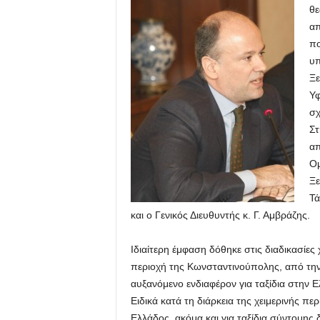
θε
απ
πο
υπ
Ξε
Υφ
σχ
Στ
απ
Ομ
Ξε
Τά
και ο Γενικός Διευθυντής κ. Γ. Αμβράζης.
Ιδιαίτερη έμφαση δόθηκε στις διαδικασίες
περιοχή της Κωνσταντινούπολης, από την 
αυξανόμενο ενδιαφέρον για ταξίδια στην Ε
Ειδικά κατά τη διάρκεια της χειμερινής π
Ελλάδος, ακόμα και για ταξίδια σύντομης 