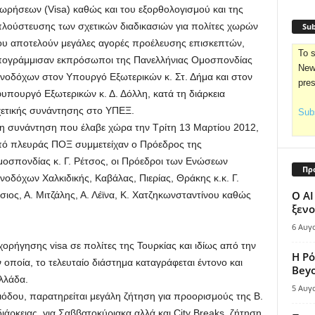
ωρήσεων (Visa) καθώς και του εξορθολογισμού και της
λούστευσης των σχετικών διαδικασιών για πολίτες χωρών
Sub
υ αποτελούν μεγάλες αγορές προέλευσης επισκεπτών,
To s
ογράμμισαν εκπρόσωποι της Πανελλήνιας Ομοσπονδίας
News
νοδόχων στον Υπουργό Εξωτερικών κ. Στ. Δήμα και στον
pre
υπουργό Εξωτερικών κ. Δ. Δόλλη, κατά τη διάρκεια
ετικής συνάντησης στο ΥΠΕΞ.
Subs
η συνάντηση που έλαβε χώρα την Τρίτη 13 Μαρτίου 2012,
ό πλευράς ΠΟΞ συμμετείχαν ο Πρόεδρος της
οσπονδίας κ. Γ. Ρέτσος, οι Πρόεδροι των Ενώσεων
Πρ
νοδόχων Χαλκιδικής, Καβάλας, Πιερίας, Θράκης κ.κ. Γ.
Ο AI
σιος, Α. Μιτζάλης, Α. Λέϊνα, Κ. Χατζηκωνσταντίνου καθώς
ξενο
6 Αυγ
 χορήγησης visa σε πολίτες της Τουρκίας και ιδίως από την
Η Ρό
οποία, το τελευταίο διάστημα καταγράφεται έντονο και
Bey
λλάδα.
5 Αυγ
εριόδου, παρατηρείται μεγάλη ζήτηση για προορισμούς της Β.
διάρκειας, για Σαββατοκύριακα αλλά και City Breaks, ζήτηση