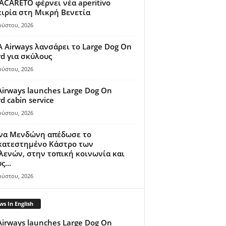
ACARETO φέρνει νέα aperitivo
ιρία στη Μικρή Βενετία
ούστου, 2026
A Airways λανσάρει το Large Dog On
d για σκύλους
ούστου, 2026
Airways launches Large Dog On
d cabin service
ούστου, 2026
ίνα Μενδώνη απέδωσε το
κατεστημένο Κάστρο των
ενών, στην τοπική κοινωνία και
ς...
ούστου, 2026
s In English
Airways launches Large Dog On