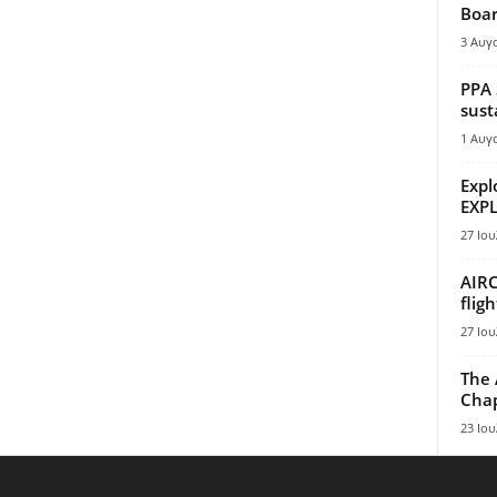
Boar
3 Αυγ
PPA 
sust
1 Αυγ
Expl
EXPL
27 Ιου
AIRC
flig
27 Ιου
The 
Chap
23 Ιου