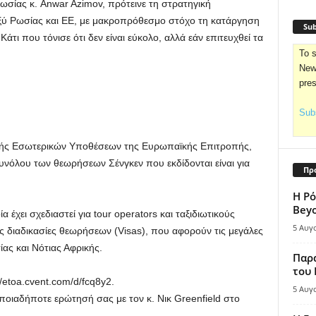
σίας κ. Anwar Azimov, πρότεινε τη στρατηγική
ξύ Ρωσίας και ΕΕ, με μακροπρόθεσμο στόχο τη κατάργηση
Sub
τι που τόνισε ότι δεν είναι εύκολο, αλλά εάν επιτευχθεί τα
To s
News
pre
Subs
υντής Εσωτερικών Υποθέσεων της Ευρωπαϊκής Επιτροπής,
συνόλου των θεωρήσεων Σένγκεν που εκδίδονται είναι για
Πρ
Η Ρό
Bey
 έχει σχεδιαστεί για tour operators και ταξιδιωτικούς
5 Αυγ
τις διαδικασίες θεωρήσεων (Visas), που αφορούν τις μεγάλες
ίας και Νότιας Αφρικής.
Παρά
του
/etoa.cvent.com/d/fcq8y2.
5 Αυγ
οποιαδήποτε ερώτησή σας με τον κ. Νικ Greenfield στο