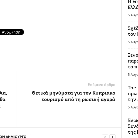
Η Em
Ελλ
5 Αυγ
Σχέδ
τον
5 Αυγ
Ξενο
παρά
το π
5 Αυγ
Επόμενο άρθρο
The 
ια,
Θετικά μηνύματα για τον Κυπριακό
πρωτ
 θα
τουρισμό από τη ρωσική αγορά
την 
ς
5 Αυγ
Ένω
Συνά
της
ΤΟΝ ΔΗΜΙΟΥΡΓΟ