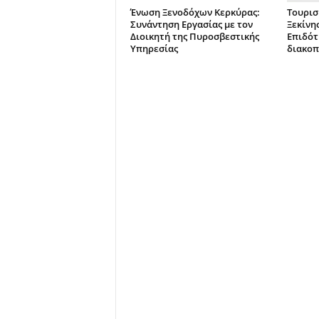
Ένωση Ξενοδόχων Κερκύρας:
Τουρισ
Συνάντηση Εργασίας με τον
Ξεκίνησ
Διοικητή της Πυροσβεστικής
Επιδότ
Υπηρεσίας
διακοπ