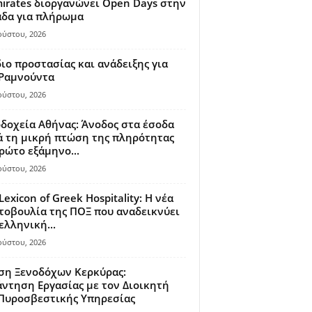
irates διοργανώνει Open Days στην
άδα για πλήρωμα
ούστου, 2026
ιο προστασίας και ανάδειξης για
 Ραμνούντα
ούστου, 2026
δοχεία Αθήνας: Άνοδος στα έσοδα
 τη μικρή πτώση της πληρότητας
ρώτο εξάμηνο...
ούστου, 2026
Lexicon of Greek Hospitality: Η νέα
οβουλία της ΠΟΞ που αναδεικνύει
ελληνική...
ούστου, 2026
ση Ξενοδόχων Κερκύρας:
ντηση Εργασίας με τον Διοικητή
 Πυροσβεστικής Υπηρεσίας