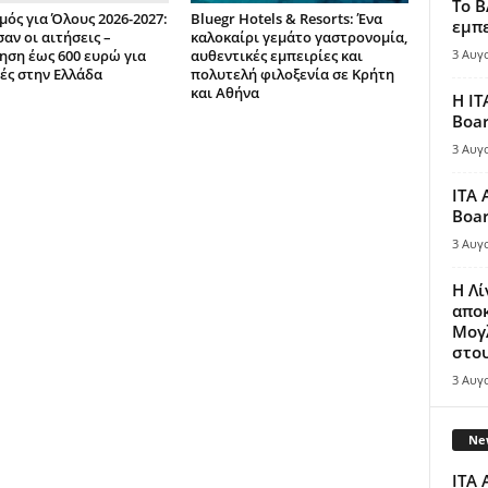
Το B
μός για Όλους 2026-2027:
Bluegr Hotels & Resorts: Ένα
εμπε
αν οι αιτήσεις –
καλοκαίρι γεμάτο γαστρονομία,
ηση έως 600 ευρώ για
αυθεντικές εμπειρίες και
3 Αυγ
ές στην Ελλάδα
πολυτελή φιλοξενία σε Κρήτη
και Αθήνα
Η IT
Boar
3 Αυγ
ITA 
Boar
3 Αυγ
Η Λ
απο
Μογλ
στου
3 Αυγ
New
ITA 