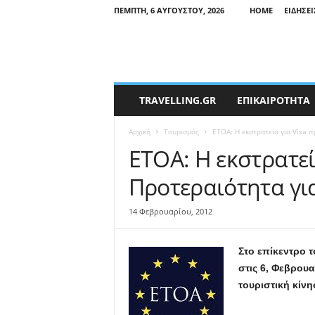
ΠΈΜΠΤΗ, 6 ΑΥΓΟΎΣΤΟΥ, 2026
HOME
ΕΙΔΉΣΕΙ
T
TRAVELLING.GR
ΕΠΙΚΑΙΡΟΤΗΤΑ
r
a
Αρχική
Τουρισμός
ΕΤΟΑ: Η εκστρατεία για Visa 
v
e
ΕΤΟΑ: Η εκστρατεί
l
Προτεραιότητα γι
l
i
n
14 Φεβρουαρίου, 2012
g
N
Στο επίκεντρο τ
e
w
στις 6, Φεβρουα
s
τουριστική κίν