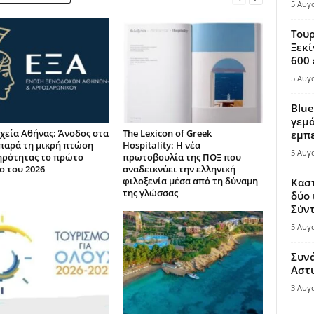
5 Αυγ
Τουρ
Ξεκί
600 
5 Αυγ
Blue
γεμά
χεία Αθήνας: Άνοδος στα
The Lexicon of Greek
εμπε
παρά τη μικρή πτώση
Hospitality: Η νέα
5 Αυγ
ηρότητας το πρώτο
πρωτοβουλία της ΠΟΞ που
ο του 2026
αναδεικνύει την ελληνική
φιλοξενία μέσα από τη δύναμη
Καστ
της γλώσσας
δύο 
Σύντ
5 Αυγ
Συν
Αστ
3 Αυγ