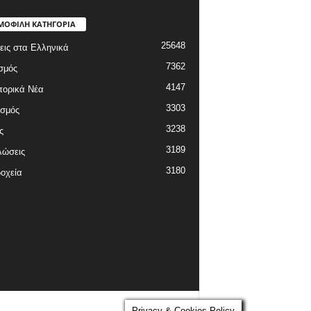
ΜΟΦΙΛΗ ΚΑΤΗΓΟΡΙΑ
25648
εις στα Ελληνικά
7362
σμός
4147
πορικά Νέα
3303
ισμός
3238
ς
3189
λώσεις
3180
οχεία
Privacy & Cookies Policy