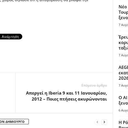
Νέο 
Τουρ
ξενο
7 Αυγ
Έρευ
κορυ
ταξι
7 Αυγ
AEGE
εκατ
202
Επόμενο άρθρο
7 Αυγ
Απεργεί η Iberia 9 και 11 Ιανουαρίου,
Ο AI
2012 – Ποιες πτήσεις ακυρώνονται
ξενο
6 Αυγ
ΤΟΝ ΔΗΜΙΟΥΡΓΟ
Η Ρό
Bey