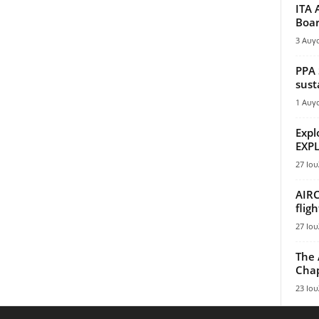
ITA 
Boar
3 Αυγ
PPA 
sust
1 Αυγ
Expl
EXPL
27 Ιου
AIRC
flig
27 Ιου
The 
Chap
23 Ιου