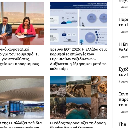
5 Αυγ
Παρά
του
5 Αυγ
Η Em
δικό Χωροταξικό
Έρευνα ΕΟΤ 2026: Η Ελλάδα στις
Ελλ
 για τον Τουρισμό: Τι
κορυφαίες επιλογές των
5 Αυγ
 για επενδύσεις,
Ευρωπαίων ταξιδιωτών –
χεία και προορισμούς
Αυξάνεται η ζήτηση και μετά το
καλοκαίρι
Σχέδ
τον
5 Αυγ
Ξενο
παρά
το π
5 Αυγ
t της ΕΕ αλλάζει ταξίδια,
Η Ρόδος παρουσιάζει τη δράση
The 
χεία, αερογραμμές και
Rhodes Beyond Summer