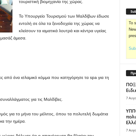
τουριστική βιομηχανία της χώρας.
Sub
Το Υπουργείο Τουρισμού των Μαλδίβων έδωσε
To s
εντολή σε όλα τα ξενοδοχεία της χώρας να
News
κλείσουν τα ιαματικά λουτρά και κέντρα υγείας
pre
 μασάζ άμεσα.
Subs
Πρ
ς από ένα ισλαμικό κόμμα που κατηγόρησε τα spa για τη
ΠΟΞ:
Ειδι
7 Αυγ
συναλλάγματος για τις Μαλδίβες.
ΥΠΠΟ
σμός για το μήνα του μέλιτος, όπου τα πολυτελή δωμάτια
πολυ
ια την ημέρα.
Ελλά
7 Αυγ
ς χώρας δήλωσε ότι η απαγόρευση θα βλαψει την