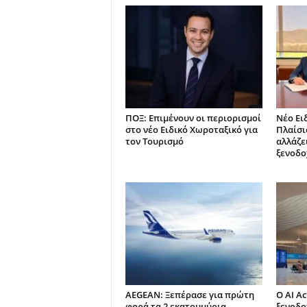
ΠΟΞ: Επιμένουν οι περιορισμοί
Νέο Ει
στο νέο Ειδικό Χωροταξικό για
Πλαίσιο
τον Τουρισμό
αλλάζει
ξενοδο
AEGEAN: Ξεπέρασε για πρώτη
Ο AI Ac
φορά τα 2 εκατομμύρια
ξενοδο