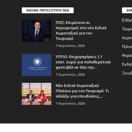
ΑΚΟΜΑ ΠΕΡΙΣΣΟΤΕΡΑ ΝΕΑ
ΔΗ
Ειδήσ
ΠΟΞ: Επιμένουν οι
περιορισμοί στο νέο Ειδικό
Τουρι
Χωροταξικό για τον
Τουρισμό
Αερο
7 Αυγούστου, 2026
Πολιτ
Φορεί
ΥΠΠΟ: Επιχορηγήσεις 1,1
εκατ. ευρώ για πολυθεματικά
Εκδη
φεστιβάλ σε όλη την...
Ξενοδ
7 Αυγούστου, 2026
Νέο Ειδικό Χωροταξικό
Πλαίσιο για τον Τουρισμό: Τι
αλλάζει για επενδύσεις,...
7 Αυγούστου, 2026