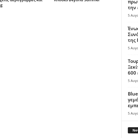
πρωτ
ng
την 
5 Αυγ
Ένω
Συνά
της
5 Αυγ
Τουρ
Ξεκί
600 
5 Αυγ
Blue
γεμά
εμπε
5 Αυγ
New