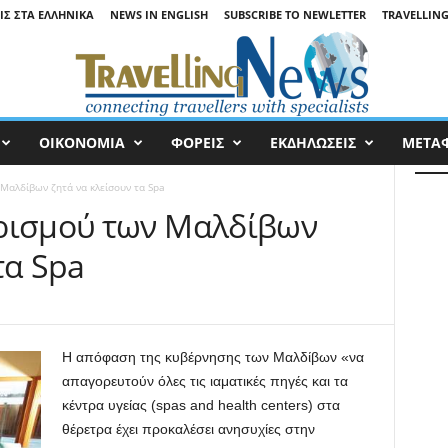
ΙΣ ΣΤΑ ΕΛΛΗΝΙΚΆ
NEWS IN ENGLISH
SUBSCRIBE TO NEWLETTER
TRAVELLING
ΟΙΚΟΝΟΜΙΑ
ΦΟΡΕΙΣ
ΕΚΔΗΛΩΣΕΙΣ
ΜΕΤΑ
Μαλδίβων ζητά να κλείσουν τα Spa
υρισμού των Μαλδίβων
τα Spa
Η απόφαση της κυβέρνησης των Μαλδίβων «να
απαγορευτούν όλες τις ιαματικές πηγές και τα
κέντρα υγείας (spas and health centers) στα
θέρετρα έχει προκαλέσει ανησυχίες στην