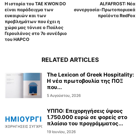
Η ιστορία του TAE KWON DO
ALFAFROST: Νέα
είναι παράδειγμα των
συνεργασία-Πρωτοποριακά
ευκαιριών και των
προϊόντα RedFox
προβλημάτων που έχει η
χώρα μας τόνισε ο Παύλος
Γερουλάνος στο 7ο συνέδριο
του HAPCO
RELATED ARTICLES
The Lexicon of Greek Hospitality:
Η νέα πρωτοβουλία της ΠΟΞ
που...
5 Αυγούστου, 2026
ΥΠΠΟ: Επιχορηγήσεις ύψους
1.750.000 ευρώ σε φορείς στο
πλαίσιο του προγράμματος...
19 Ιουνίου, 2026