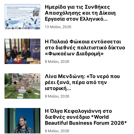
Ημερίδα για τις Συνθήκες
Απασχόλησης και τη Δίκαιη
Εργασία στον Ελληνικό...
13 Μαΐου, 2026
Η Παλαιά Φώκαια εντάσσεται
στο διεθνές πολιτιστικό δίκτυο
«Φωκαέων Διαδρομή»
8 Μαΐου, 2026
Λίνα Μενδώνη: «Το νερό που
ρέει ξανά, πέρα από την
ιστορική...
8 Μαΐου, 2026
Η Όλγα Κεφαλογιάννη στο
διεθνές συνέδριο *World
Beautiful Business Forum 2026*
8 Μαΐου, 2026