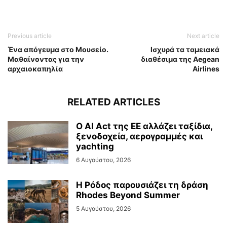
Previous article
Next article
Ένα απόγευμα στο Μουσείο.
Ισχυρά τα ταμειακά
Μαθαίνοντας για την
διαθέσιμα της Aegean
αρχαιοκαπηλία
Airlines
RELATED ARTICLES
Ο AI Act της ΕΕ αλλάζει ταξίδια,
ξενοδοχεία, αερογραμμές και
yachting
6 Αυγούστου, 2026
Η Ρόδος παρουσιάζει τη δράση
Rhodes Beyond Summer
5 Αυγούστου, 2026