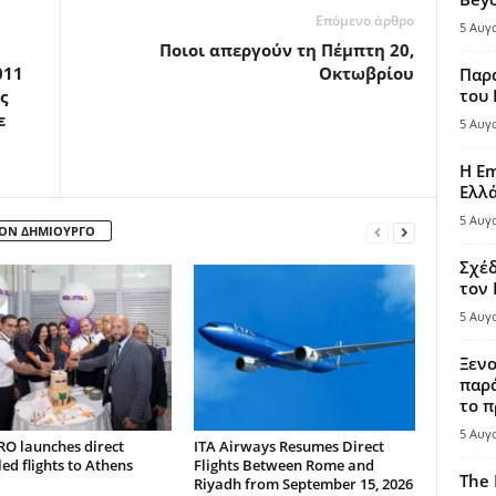
Επόμενο άρθρο
5 Αυγ
Ποιοι απεργούν τη Πέμπτη 20,
011
Οκτωβρίου
Παρά
του
ς
ε
5 Αυγ
Η Em
Ελλ
5 Αυγ
ΤΟΝ ΔΗΜΙΟΥΡΓΟ
Σχέδ
τον
5 Αυγ
Ξενο
παρά
το π
5 Αυγ
RO launches direct
ITA Airways Resumes Direct
ed flights to Athens
Flights Between Rome and
The 
Riyadh from September 15, 2026