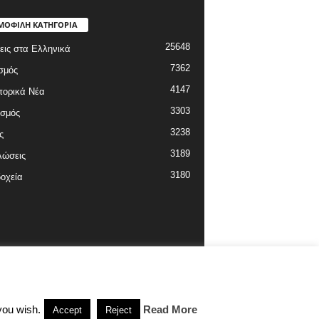
ΜΟΦΙΛΗ ΚΑΤΗΓΟΡΙΑ
25648
εις στα Ελληνικά
7362
σμός
4147
πορικά Νέα
3303
ισμός
3238
ς
3189
λώσεις
3180
οχεία
you wish.
Read More
Accept
Reject