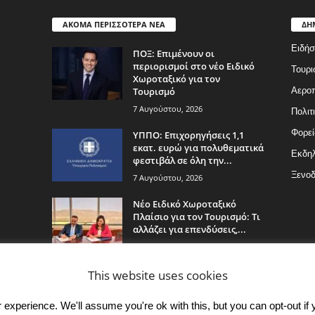
ΑΚΟΜΑ ΠΕΡΙΣΣΟΤΕΡΑ ΝΕΑ
ΔΗ
Ειδήσ
ΠΟΞ: Επιμένουν οι
περιορισμοί στο νέο Ειδικό
Τουρι
Χωροταξικό για τον
Τουρισμό
Αερο
7 Αυγούστου, 2026
Πολιτ
Φορεί
ΥΠΠΟ: Επιχορηγήσεις 1,1
εκατ. ευρώ για πολυθεματικά
Εκδη
φεστιβάλ σε όλη την...
Ξενοδ
7 Αυγούστου, 2026
Νέο Ειδικό Χωροταξικό
Πλαίσιο για τον Τουρισμό: Τι
αλλάζει για επενδύσεις,...
7 Αυγούστου, 2026
This website uses cookies
experience. We'll assume you're ok with this, but you can opt-out if 