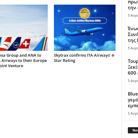
πρωτ
την 
5 Αυγ
Ένω
Συνά
της
5 Αυγ
nsa Group and ANA to
Skytrax confirms ITA Airways’ 4-
 Airways to their Europe
Star Rating
Τουρ
oint Venture
Ξεκί
600 
5 Αυγ
Blue
γεμά
εμπε
5 Αυγ
New