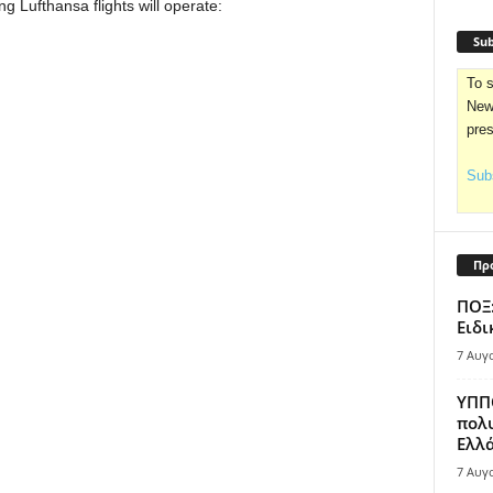
ng Lufthansa flights will operate:
Sub
To s
News
pre
Subs
Πρ
ΠΟΞ:
Ειδι
7 Αυγ
ΥΠΠΟ
πολυ
Ελλά
7 Αυγ