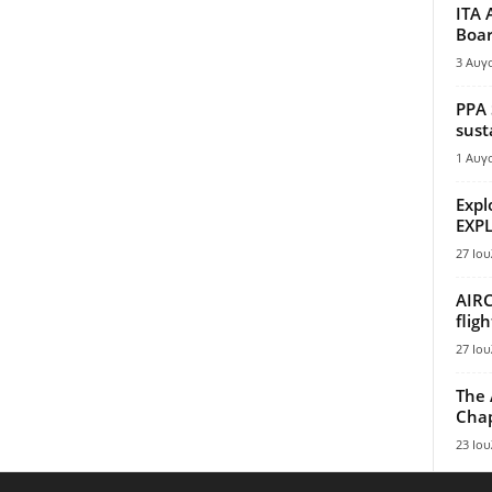
ITA 
Boar
3 Αυγ
PPA 
sust
1 Αυγ
Expl
EXPL
27 Ιου
AIRC
flig
27 Ιου
The 
Chap
23 Ιου