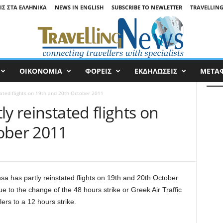
ΙΣ ΣΤΑ ΕΛΛΗΝΙΚΆ
NEWS IN ENGLISH
SUBSCRIBE TO NEWLETTER
TRAVELLING
ΟΙΚΟΝΟΜΙΑ
ΦΟΡΕΙΣ
ΕΚΔΗΛΩΣΕΙΣ
ΜΕΤΑ
tated flights on 19th and 20th October 2011
y reinstated flights on
ober 2011
sa has partly reinstated flights on 19th and 20th October
e to the change of the 48 hours strike or Greek Air Traffic
lers to a 12 hours strike.