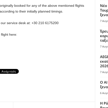
Νέο 
riginally booked for any of the above mentioned flights
Τουρ
cording to their initially planned timings.
ξενο
7 Αυγ
ll our service desk at: +30 210 6175200
Έρευ
flight here:
κορυ
ταξι
7 Αυγ
AEGE
εκατ
202
7 Αυγ
Ο AI
ξενο
6 Αυγ
Η Ρό
Bey