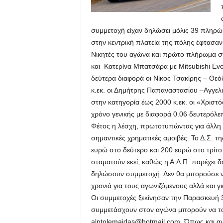
συμμετοχή είχαν δηλώσει μόλις 39 πληρώ
στην κεντρική πλατεία της πόλης έφτασαν
Νικητές του αγώνα και πρώτο πλήρωμα στ
και Κατερίνα Μπατσάρα με Mitsubishi Evo
δεύτερα διαφορά οι Νίκος Τσακίρης – Θεό
κ.εκ. οι Δημήτρης Παπαναστασίου –Αγγελι
στην κατηγορία έως 2000 κ.εκ. οι «Χριστ
χρόνο γενικής με διαφορά 0.06 δευτερόλ
Φέτος η λέσχη, πρωτοτυπώντας για άλλη
σημαντικές χρηματικές αμοιβές. Το Δ.Σ. 
ευρώ στο δεύτερο και 200 ευρώ στο τρίτο
σταματούν εκεί, καθώς η Α.Λ.Π. παρέχει
δηλώσουν συμμετοχή. Δεν θα μπορούσε να
χρονιά για τους αγωνιζόμενους αλλά και γ
Οι συμμετοχές ξεκίνησαν την Παρασκευή 
συμμετάσχουν στον αγώνα μπορούν να το κ
alptolemaidas@hotmail.com. Όπως και αν έ