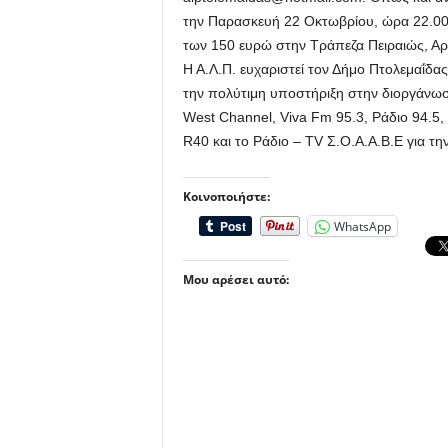
την Παρασκευή 22 Οκτωβρίου, ώρα 22.00
των 150 ευρώ στην Τράπεζα Πειραιώς, Αρ.
Η Α.Λ.Π. ευχαριστεί τον Δήμο Πτολεμαΐδα
την πολύτιμη υποστήριξη στην διοργάνω
West Channel, Viva Fm 95.3, Ράδιο 94.5,
R40 και το Ράδιο – TV Σ.Ο.Α.Α.Β.Ε για τ
Κοινοποιήστε:
WhatsApp
Μου αρέσει αυτό: