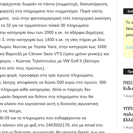
παρέχοντας δωρεάν τα πάντα (συμμετοχή, διανυκτέρευση,
φαγητό) στα πληρώματα που συμμετείχαν. Παρά ταύτα,
Sub
ματα, ενώ στην φαντασμαγορική τότε πανηγυρική εκκίνηση
To s
 τα 32 για να τερματίσουν τελικά 30 πληρώματα.
News
ην κατηγορία άνω των 2000 κ.εκ. τα αδέρφια Δημήτρης
pre
 3, στην κατηγορία έως 1400 κ.εκ. τη νίκη πήραν με δύο
δωρος Νώττας με Toyota Yaris, στην κατηγορία έως 1600
Subs
κή Βαρουξή με Citroen Saxo VTS (τρίτο χρόνο γενικής) και
όφορος – Κώστας Τηλιόπουλος με VW Golf ΙΙ (δεύτερο
επτα από τους πρώτους).
Πρ
 μια φορά, προσφέρει στα τρία πρώτα πληρώματα,
ΠΟΞ:
της λέσχης αποφάσισε να δώσει 500 ευρώ στο πρώτο, 300
Ειδι
 πλήρωμα κάθε κατηγορίας. Αλλά οι παροχές δεν
7 Αυγ
 δωρεάν διαμονή και δείπνο στα πληρώματα που θα
 κλείσει πιο εορταστικά αυτή η δύσκολη αγωνιστική
ΥΠΠΟ
ια τις λέσχες.
πολυ
30.09 και τα πληρώματα που ενδιαφέρονται να
Ελλά
άνουν είτε με φαξ στο 2463502178, είτε με email στο
7 Αυγ
χει οι δηλώσεις συμμετοχής θα γίνονται δεκτές έως και