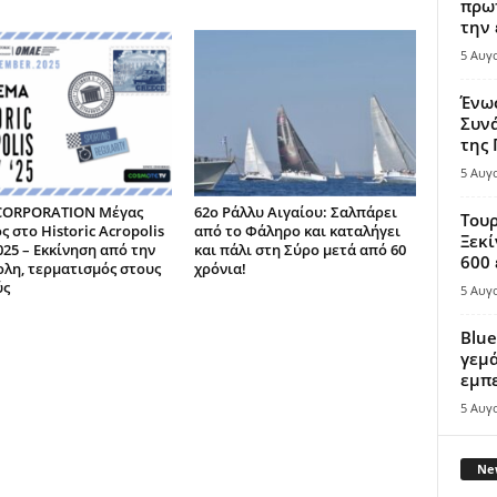
πρωτ
την 
5 Αυγ
Ένω
Συνά
της
5 Αυγ
CORPORATION Μέγας
62ο Ράλλυ Αιγαίου: Σαλπάρει
Τουρ
 στο Historic Acropolis
από το Φάληρο και καταλήγει
Ξεκί
025 – Εκκίνηση από την
και πάλι στη Σύρο μετά από 60
600 
λη, τερματισμός στους
χρόνια!
ύς
5 Αυγ
Blue
γεμά
εμπε
5 Αυγ
New