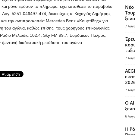
 και μόνο εφόσον το πλήρωμα έχει καταθέσει το παράβολο
Νέο 
Τουρ
 Λογ. 5251-046497-474, δικαιούχος κ. Κεχαγιάς Δημήτρης .
ξενο
ς και την αντιπροσωπεία Mercedes Benz «Κουρτίδης» για
7 Αυγ
ση του αγώνα, καθώς επίσης τους χορηγούς επικοινωνίας
 Ράδιο Μελωδία 102.4, Sky FM 99.7, Εορδαϊκός Παλμός,
Έρευ
ην ζωντανή διαδικτυακή μετάδοση του αγώνα.
κορυ
ταξι
7 Αυγ
AEGE
εκατ
202
7 Αυγ
Ο AI
ξενο
6 Αυγ
Η Ρό
Bey