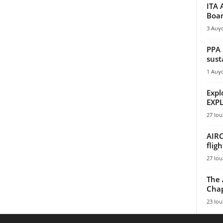
ITA 
Boar
3 Αυγ
PPA 
sust
1 Αυγ
Expl
EXPL
27 Ιου
AIRC
flig
27 Ιου
The 
Chap
23 Ιου