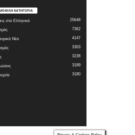
ΜΟΦΙΛΗ ΚΑΤΗΓΟΡΙΑ
25648
εις στα Ελληνικά
7362
σμός
4147
πορικά Νέα
3303
ισμός
3238
ς
3189
λώσεις
3180
οχεία
Privacy & Cookies Policy