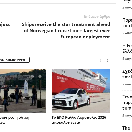
5 Αυγ
Επόμενο άρθρο
Παρά
ρήσει
Ships receive the star treatment ahead
του
of Norwegian Cruise Line’s largest ever
5 Αυγ
European deployment
Η Em
Ελλ
5 Αυγ
ΤΟΝ ΔΗΜΙΟΥΡΓΟ
Σχέδ
τον
5 Αυγ
Ξενο
παρά
το π
5 Αυγ
οσκήνιο η οδική
Το ΕΚΟ Ράλλυ Ακρόπολις 2026
εια
αποκαλύπτεται
The 