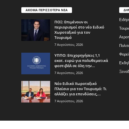
ΑΚΟΜΑ ΠΕΡΙΣΣΟΤΕΡΑ ΝΕΑ
ΔΗ
Ειδήσ
ΠΟΞ: Επιμένουν οι
περιορισμοί στο νέο Ειδικό
Τουρι
Χωροταξικό για τον
Τουρισμό
Αερο
7 Αυγούστου, 2026
Πολιτ
Φορεί
ΥΠΠΟ: Επιχορηγήσεις 1,1
εκατ. ευρώ για πολυθεματικά
Εκδη
φεστιβάλ σε όλη την...
Ξενοδ
7 Αυγούστου, 2026
Νέο Ειδικό Χωροταξικό
Πλαίσιο για τον Τουρισμό: Τι
αλλάζει για επενδύσεις,...
7 Αυγούστου, 2026