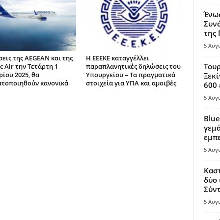
Ένω
Συνά
της
5 Αυγ
σεις της AEGEAN και της
Η ΕΕΕΚΕ καταγγέλλει
Τουρ
c Air την Τετάρτη 1
παραπλανητικές δηλώσεις του
ίου 2025, θα
Υπουργείου – Τα πραγματικά
Ξεκί
τοποιηθούν κανονικά
στοιχεία για ΥΠΑ και αμοιβές
600 
5 Αυγ
Blue
γεμά
εμπε
5 Αυγ
Καστ
δύο 
Σύντ
5 Αυγ