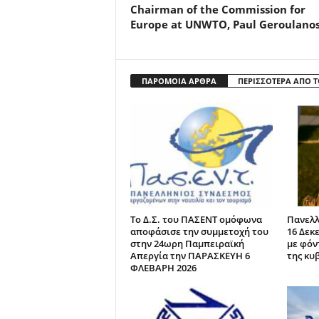
Chairman of the Commission for
Europe at UNWTO, Paul Geroulano
ΠΑΡΟΜΟΙΑ ΑΡΘΡΑ
ΠΕΡΙΣΣΟΤΕΡΑ ΑΠΟ 
Το Δ.Σ. του ΠΑΣΕΝΤ ομόφωνα
Πανελλ
αποφάσισε την συμμετοχή του
16 Δεκ
στην 24ωρη Παμπειραϊκή
με φόν
Απεργία την ΠΑΡΑΣΚΕΥΗ 6
της κυ
ΦΛΕΒΑΡΗ 2026