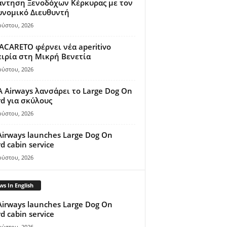
άντηση Ξενοδόχων Κέρκυρας με τον
υνομικό Διευθυντή
ούστου, 2026
ACARETO φέρνει νέα aperitivo
ιρία στη Μικρή Βενετία
ούστου, 2026
A Airways λανσάρει το Large Dog On
d για σκύλους
ούστου, 2026
Airways launches Large Dog On
d cabin service
ούστου, 2026
s In English
Airways launches Large Dog On
d cabin service
ούστου, 2026