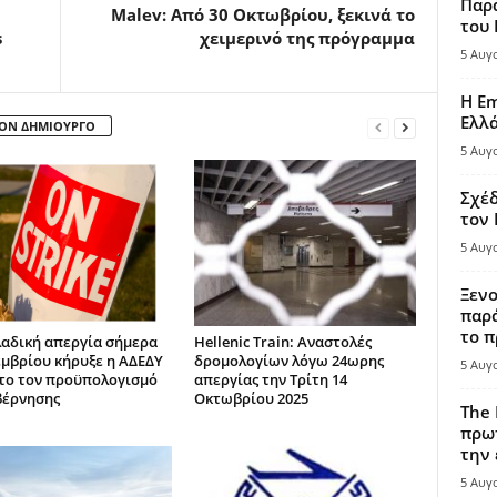
Παρά
Malev: Από 30 Οκτωβρίου, ξεκινά το
του
s
χειμερινό της πρόγραμμα
5 Αυγ
Η Em
Ελλ
ΤΟΝ ΔΗΜΙΟΥΡΓΟ
5 Αυγ
Σχέδ
τον
5 Αυγ
Ξενο
παρά
το π
αδική απεργία σήμερα
Hellenic Train: Αναστολές
εμβρίου κήρυξε η ΑΔΕΔΥ
δρομολογίων λόγω 24ωρης
5 Αυγ
το τον προϋπολογισμό
απεργίας την Τρίτη 14
βέρνησης
Οκτωβρίου 2025
The 
πρωτ
την 
5 Αυγ