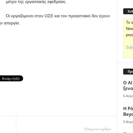
μέτρο της εργασιακής εφεδρείας.
Sub
Οι εργαζόμενοι στον ΟΣΕ και τον προαστιακό δεν έχουν
To s
ν απεργία.
News
pre
Subs
Πρ
Ο AI
ξενο
6 Αυγ
Η Ρό
Bey
5 Αυγ
Επόμενο άρθρο