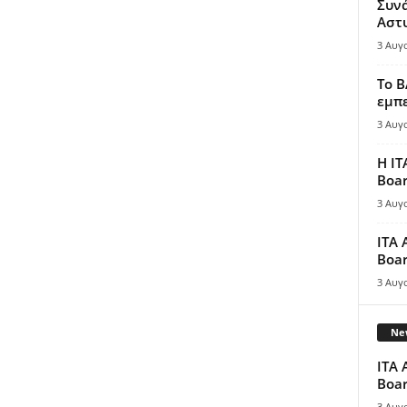
Συν
Αστ
3 Αυγ
Το B
εμπε
3 Αυγ
Η IT
Boar
3 Αυγ
ITA 
Boar
3 Αυγ
New
ITA 
Boar
3 Αυγ