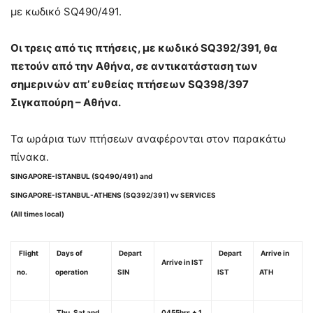
με κωδικό SQ490/491.
Οι τρεις από τις πτήσεις, με κωδικό SQ392/391, θα
πετούν από την Αθήνα, σε αντικατάσταση των
σημερινών απ’ ευθείας πτήσεων SQ398/397
Σιγκαπούρη – Αθήνα.
Τα ωράρια των πτήσεων αναφέρονται στον παρακάτω
πίνακα.
SINGAPORE-ISTANBUL (SQ490/491) and
SINGAPORE-ISTANBUL-ATHENS (SQ392/391) vv SERVICES
(All times local)
Flight
Days of
Depart
Depart
Arrive in
Arrive in IST
no.
operation
SIN
IST
ATH
Thu, Sat and
0455hrs + 1