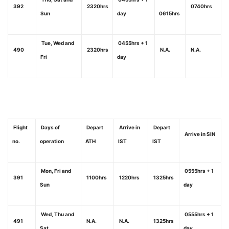
392
2320hrs
0740hrs
Sun
day
0615hrs
Tue, Wed and
0455hrs + 1
490
2320hrs
N.A.
N.A.
Fri
day
Flight
Days of
Depart
Arrive in
Depart
Arrive in SIN
no.
operation
ATH
IST
IST
Mon, Fri and
0555hrs + 1
391
1100hrs
1220hrs
1325hrs
Sun
day
Wed, Thu and
0555hrs + 1
491
N.A.
N.A.
1325hrs
Sat
day