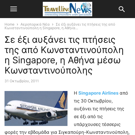
Home
Αεροπορικά Νέα
Σε έξι αυξάνει τις πτήσεις της από
Κωνσταντινούπολη η Singapore, η Αθήνα...
Σε έξι αυξάνει τις πτήσεις
της από Κωνσταντινούπολη
η Singapore, η Αθήνα μέσω
Κωνσταντινούπολης
31 Οκτωβρίου, 2011
H
Singapore Airlines
από
τις 30 Οκτωβρίου,
αυξάνει τις πτήσεις της
σε έξι από τις
υπάρχουσες τέσσερις
φορές την εβδομάδα για Σιγκαπούρη-Κωνσταντινούπολη,