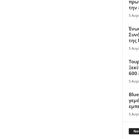
πρωτ
την 
5 Αυγ
Ένω
Συνά
της
5 Αυγ
Τουρ
Ξεκί
600 
5 Αυγ
Blue
γεμά
εμπε
5 Αυγ
New