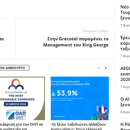
Νέο 
Τουρ
ξενο
7 Αυγ
Επόμενο άρθρο
Έρευ
οι
Στην Grecotel παραμένει το
κορυ
Management του King George
ταξι
7 Αυγ
AEGE
ΤΟΝ ΔΗΜΙΟΥΡΓΟ
εκατ
202
7 Αυγ
Ο AI
ξενο
6 Αυγ
Η Ρό
διάκριση για την ΟΛΠ σε
Οι ξένοι ταξιδιώτες αλλάζουν
η ανάπτυξη και
προτιμήσεις: Ποια ελληνικά
Bey