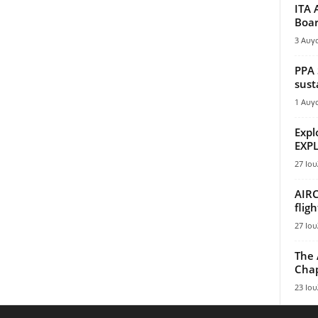
ITA 
Boar
3 Αυγ
PPA 
sust
1 Αυγ
Expl
EXPL
27 Ιου
AIRC
flig
27 Ιου
The 
Chap
23 Ιου