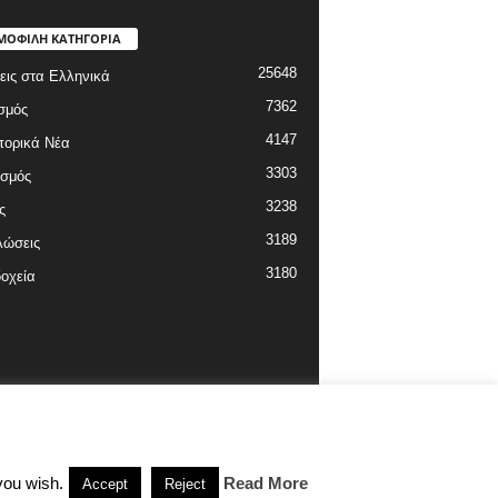
ΜΟΦΙΛΗ ΚΑΤΗΓΟΡΙΑ
25648
εις στα Ελληνικά
7362
σμός
4147
πορικά Νέα
3303
ισμός
3238
ς
3189
λώσεις
3180
οχεία
you wish.
Read More
Accept
Reject