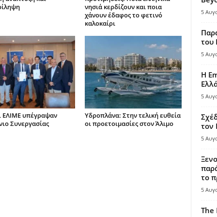
ρίληψη
νησιά κερδίζουν και ποια
5 Αυγ
χάνουν έδαφος το φετινό
καλοκαίρι
Παρά
του
5 Αυγ
Η Em
Ελλ
5 Αυγ
ι ΕΛΙΜΕ υπέγραψαν
Υδροπλάνα: Στην τελική ευθεία
Σχέδ
ιο Συνεργασίας
οι προετοιμασίες στον Άλιμο
τον
5 Αυγ
Ξενο
παρά
το π
5 Αυγ
The 