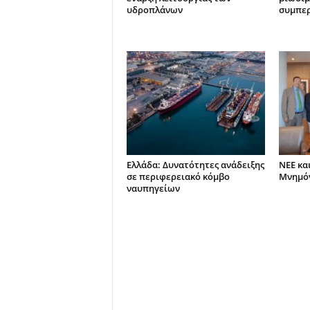
υδροπλάνων
συμπε
Ελλάδα: Δυνατότητες ανάδειξης
ΝΕΕ κα
σε περιφερειακό κόμβο
Μνημόν
ναυπηγείων