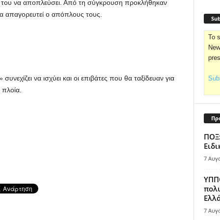
ά του να αποπλεύσει. Από τη σύγκρουση προκλήθηκαν
να απαγορευτεί ο απόπλους τους.
Sub
To s
News
pre
υνεχίζει να ισχύει και οι επιβάτες που θα ταξίδευαν για
Subs
 πλοία.
Πρ
ΠΟΞ:
Ειδι
7 Αυγ
ΥΠΠΟ
πολυ
Ελλά
7 Αυγ