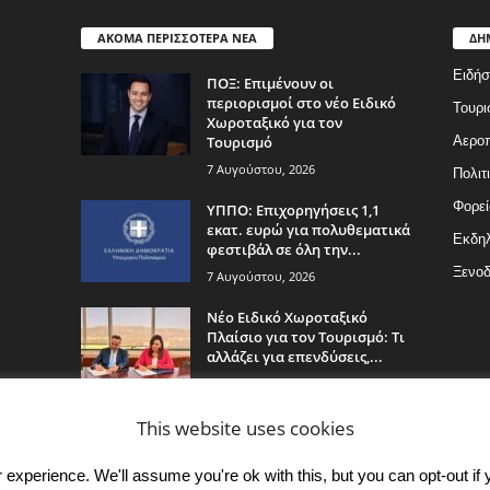
ΑΚΟΜΑ ΠΕΡΙΣΣΟΤΕΡΑ ΝΕΑ
ΔΗ
Ειδήσ
ΠΟΞ: Επιμένουν οι
περιορισμοί στο νέο Ειδικό
Τουρι
Χωροταξικό για τον
Τουρισμό
Αερο
7 Αυγούστου, 2026
Πολιτ
Φορεί
ΥΠΠΟ: Επιχορηγήσεις 1,1
εκατ. ευρώ για πολυθεματικά
Εκδη
φεστιβάλ σε όλη την...
Ξενοδ
7 Αυγούστου, 2026
Νέο Ειδικό Χωροταξικό
Πλαίσιο για τον Τουρισμό: Τι
αλλάζει για επενδύσεις,...
7 Αυγούστου, 2026
This website uses cookies
experience. We'll assume you're ok with this, but you can opt-out if 