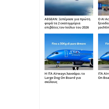
AEGEAN: Ξεπέρασε για πρώτη
Ο AI Ac
φορά τα 2 εκατομμύρια
ξενοδο
επιβάτες τον Ιούλιο του 2026
yachti
Η ITA Airways λανσάρει το
ITA Ai
Large Dog On Board για
On Boar
σκύλους