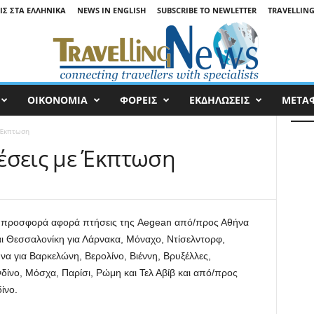
ΙΣ ΣΤΑ ΕΛΛΗΝΙΚΆ
NEWS IN ENGLISH
SUBSCRIBE TO NEWLETTER
TRAVELLING
ΟΙΚΟΝΟΜΙΑ
ΦΟΡΕΙΣ
ΕΚΔΗΛΩΣΕΙΣ
ΜΕΤΑ
 Έκπτωση
έσεις με Έκπτωση
 προσφορά αφορά πτήσεις της Aegean από/προς Αθήνα
αι Θεσσαλονίκη για Λάρνακα, Μόναχο, Ντίσελντορφ,
 για Βαρκελώνη, Βερολίνο, Βιέννη, Βρυξέλλες,
ίνο, Μόσχα, Παρίσι, Ρώμη και Τελ Αβίβ και από/προς
ίνο.