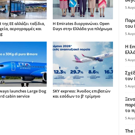
5 Αυγ
Παρά
t της ΕΕ αλλάζει ταξίδια,
Η Emirates διοργανώνει Open
του
χεία, αερογραμμές και
Days στην Ελλάδα για πλήρωμα
ng
5 Αυγ
Η Em
Ελλ
5 Αυγ
Σχέδ
τον
5 Αυγ
rways launches Large Dog
SKY express: Άνοδος επιβατών
d cabin service
και εσόδων το β’ τρίμηνο
Ξενο
παρά
το π
5 Αυγ
The 