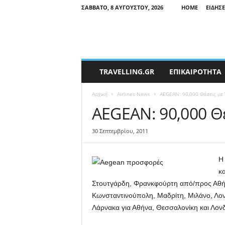
ΣΆΒΒΑΤΟ, 8 ΑΥΓΟΎΣΤΟΥ, 2026
HOME
ΕΙΔΉΣΕ
T
TRAVELLING.GR
ΕΠΙΚΑΙΡΟΤΗΤΑ
r
a
Αρχική
Airlines News
AEGEAN: 90,000 Θέσεις με
v
e
AEGEAN: 90,000 Θ
l
l
30 Σεπτεμβρίου, 2011
i
n
g
Η
N
κ
e
Στουτγάρδη, Φρανκφούρτη από/προς Αθήνα
w
Κωνσταντινούπολη, Μαδρίτη, Μιλάνο, Λονδ
s
Λάρνακα για Αθήνα, Θεσσαλονίκη και Λονδ