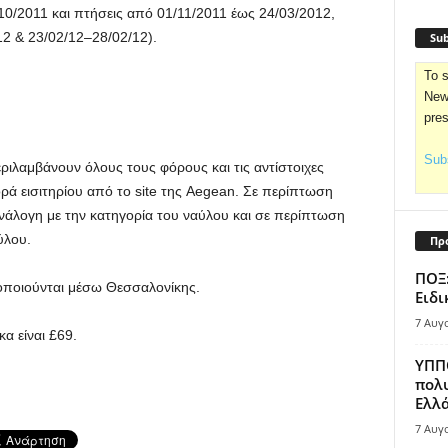
10/2011 και πτήσεις από 01/11/2011 έως 24/03/2012,
/12 & 23/02/12–28/02/12).
Sub
To s
News
pre
Subs
ριλαμβάνουν όλους τους φόρους και τις αντίστοιχες
ρά εισιτηρίου από το site της Aegean. Σε περίπτωση
νάλογη με την κατηγορία του ναύλου και σε περίπτωση
ύλου.
Πρ
ΠΟΞ:
οποιούνται μέσω Θεσσαλονίκης.
Ειδι
7 Αυγ
α είναι £69.
ΥΠΠΟ
πολυ
Ελλά
7 Αυγ