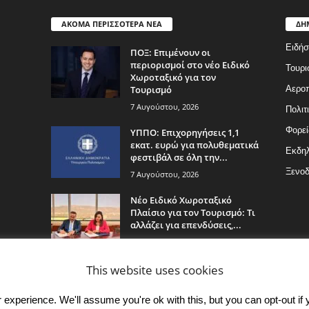
ΑΚΟΜΑ ΠΕΡΙΣΣΟΤΕΡΑ ΝΕΑ
ΔΗ
Ειδήσ
ΠΟΞ: Επιμένουν οι
περιορισμοί στο νέο Ειδικό
Τουρι
Χωροταξικό για τον
Τουρισμό
Αερο
7 Αυγούστου, 2026
Πολιτ
Φορεί
ΥΠΠΟ: Επιχορηγήσεις 1,1
εκατ. ευρώ για πολυθεματικά
Εκδη
φεστιβάλ σε όλη την...
Ξενοδ
7 Αυγούστου, 2026
Νέο Ειδικό Χωροταξικό
Πλαίσιο για τον Τουρισμό: Τι
αλλάζει για επενδύσεις,...
7 Αυγούστου, 2026
This website uses cookies
experience. We'll assume you're ok with this, but you can opt-out if 