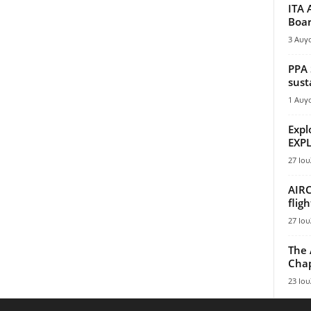
ITA 
Boar
3 Αυγ
PPA 
sust
1 Αυγ
Expl
EXPL
27 Ιου
AIRC
flig
27 Ιου
The 
Chap
23 Ιου