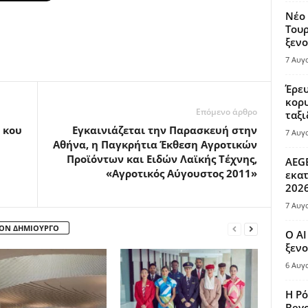
Νέο 
Τουρ
ξενο
7 Αυγ
Έρευ
κορυ
Επόμενο άρθρο
ταξι
 κου
Εγκαινιάζεται την Παρασκευή στην
7 Αυγ
Αθήνα, η Παγκρήτια Έκθεση Αγροτικών
Προϊόντων και Ειδών Λαϊκής Τέχνης,
AEGE
«Αγροτικός Αύγουστος 2011»
εκατ
202
7 Αυγ
ΤΟΝ ΔΗΜΙΟΥΡΓΟ
Ο AI
ξενο
6 Αυγ
Η Ρό
Bey