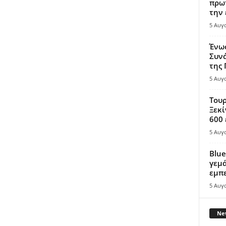
πρωτ
την 
5 Αυγ
Ένω
Συνά
της
5 Αυγ
Τουρ
Ξεκί
600 
5 Αυγ
Blue
γεμά
εμπε
5 Αυγ
New