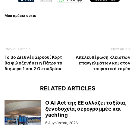
Μου αρέσει αυτό:
Previous article
Next article
Το 3ο Διεθνές Σιρκουί Καρτ
Aπελευθέρωση κλειστών
θα φιλοξενήσει η Πάτρα το
επαγγελμάτων και στον
διήμερο 1 και 2 Οκτωβρίου
τουριστικό τομέα
RELATED ARTICLES
Ο AI Act της ΕΕ αλλάζει ταξίδια,
ξενοδοχεία, αερογραμμές και
yachting
6 Αυγούστου, 2026