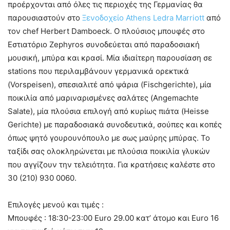
προέρχονται από όλες τις περιοχές της Γερμανίας θα
παρουσιαστούν στο
Ξενοδοχείο Athens Ledra Marriott
από
τον chef Herbert Damboeck.
Ο πλούσιος μπουφές στο
Εστιατόριο Zephyros συνοδεύεται από παραδοσιακή
μουσική, μπύρα και κρασί. Μία ιδιαίτερη παρουσίαση σε
stations που περιλαμβάνουν γερμανικά ορεκτικά
(Vorspeisen), σπεσιαλιτέ από ψάρια (Fischgerichte), μία
ποικιλία από μαριναρισμένες σαλάτες (Angemachte
Salate), μία πλούσια επιλογή από κυρίως πιάτα (Heisse
Gerichte) με παραδοσιακά συνοδευτικά, σούπες και κοπές
όπως ψητό γουρουνόπουλο με σως μαύρης μπύρας. Το
ταξίδι σας ολοκληρώνεται με πλούσια ποικιλία γλυκών
που αγγίζουν την τελειότητα. Για κρατήσεις καλέστε στο
30 (210) 930 0060.
Επιλογές μενού και τιμές :
Μπουφές : 18:30-23:00 Euro 29.00 κατ’ άτομο και Euro 16