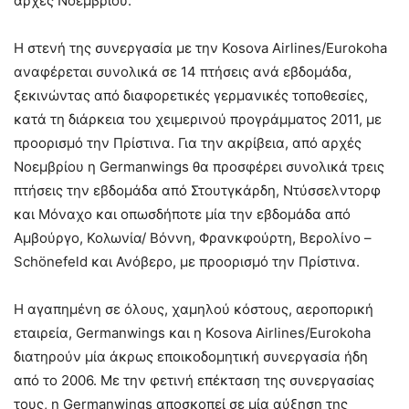
αρχές Νοεμβρίου.
Η στενή της συνεργασία με την Kosova Airlines/Eurokoha
αναφέρεται συνολικά σε 14 πτήσεις ανά εβδομάδα,
ξεκινώντας από διαφορετικές γερμανικές τοποθεσίες,
κατά τη διάρκεια του χειμερινού προγράμματος 2011, με
προορισμό την Πρίστινα. Για την ακρίβεια, από αρχές
Νοεμβρίου η Germanwings θα προσφέρει συνολικά τρεις
πτήσεις την εβδομάδα από Στουτγκάρδη, Ντύσσελντορφ
και Μόναχο και οπωσδήποτε μία την εβδομάδα από
Αμβούργο, Κολωνία/ Βόννη, Φρανκφούρτη, Βερολίνο –
Schönefeld και Ανόβερο, με προορισμό την Πρίστινα.
Η αγαπημένη σε όλους, χαμηλού κόστους, αεροπορική
εταιρεία, Germanwings και η Kosova Airlines/Eurokoha
διατηρούν μία άκρως εποικοδομητική συνεργασία ήδη
από το 2006. Με την φετινή επέκταση της συνεργασίας
τους, η Germanwings αποσκοπεί σε μία αύξηση της