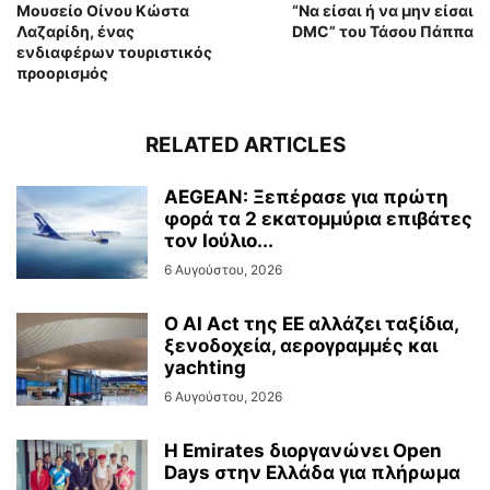
Μουσείο Οίνου Κώστα
“Να είσαι ή να μην είσαι
Λαζαρίδη, ένας
DMC” του Τάσου Πάππα
ενδιαφέρων τουριστικός
προορισμός
RELATED ARTICLES
AEGEAN: Ξεπέρασε για πρώτη
φορά τα 2 εκατομμύρια επιβάτες
τον Ιούλιο...
6 Αυγούστου, 2026
Ο AI Act της ΕΕ αλλάζει ταξίδια,
ξενοδοχεία, αερογραμμές και
yachting
6 Αυγούστου, 2026
Η Emirates διοργανώνει Open
Days στην Ελλάδα για πλήρωμα