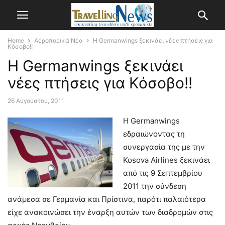
Home
Αεροπορικά Νέα
H Germanwings ξεκινάει νέες πτήσεις για
Κόσοβο!!
H Germanwings ξεκινάει
νέες πτήσεις για Κόσοβο!!
26 Αυγούστου, 2011
Η Germanwings
εδραιώνοντας τη
συνεργασία της με την
Kosova Airlines ξεκινάει
από τις 9 Σεπτεμβρίου
2011 την σύνδεση
ανάμεσα σε Γερμανία και Πρίστινα, παρότι παλαιότερα
είχε ανακοινώσει την έναρξη αυτών των διαδρομών στις