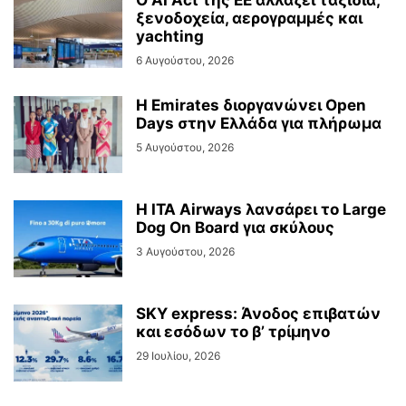
Ο AI Act της ΕΕ αλλάζει ταξίδια,
ξενοδοχεία, αερογραμμές και
yachting
6 Αυγούστου, 2026
Η Emirates διοργανώνει Open
Days στην Ελλάδα για πλήρωμα
5 Αυγούστου, 2026
Η ITA Airways λανσάρει το Large
Dog On Board για σκύλους
3 Αυγούστου, 2026
SKY express: Άνοδος επιβατών
και εσόδων το β’ τρίμηνο
29 Ιουλίου, 2026