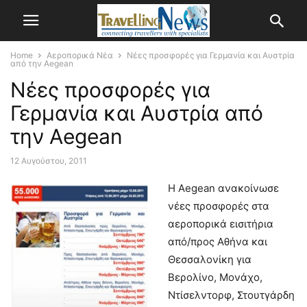
Home
Αεροπορικά Νέα
Νέες προσφορές για Γερμανία και Αυστρία
από την Aegean
Νέες προσφορές για
Γερμανία και Αυστρία από
την Aegean
12 Αυγούστου, 2011
Η Aegean ανακοίνωσε
νέες προσφορές στα
αεροπορικά εισιτήρια
από/προς Αθήνα και
Θεσσαλονίκη για
Βερολίνο, Μονάχο,
Ντίσελντορφ, Στουτγάρδη