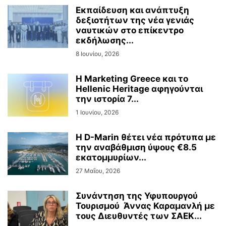
Εκπαίδευση και ανάπτυξη
δεξιοτήτων της νέα γενιάς
ναυτικών στο επίκεντρο
εκδήλωσης...
8 Ιουνίου, 2026
Η Marketing Greece και το
Hellenic Heritage αφηγούνται
την ιστορία 7...
1 Ιουνίου, 2026
Η D-Marin θέτει νέα πρότυπα με
την αναβάθμιση ύψους €8.5
εκατομμυρίων...
27 Μαΐου, 2026
Συνάντηση της Υφυπουργού
Τουρισμού Άννας Καραμανλή με
τους Διευθυντές των ΣΑΕΚ...