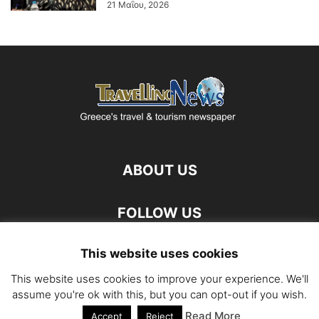
21 Μαΐου, 2026
ABOUT US
FOLLOW US
This website uses cookies
This website uses cookies to improve your experience. We'll
assume you're ok with this, but you can opt-out if you wish.
Read More
©
Accept
Reject