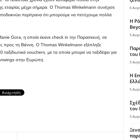
της εταιρίας μέχρι σήμερα. Ο Thomas Winkelmann συνέχισε
6 Αυγ
αποδεικνύει περίτρανα ότι μπορούμε να πετύχουμε πολλά
Η Ρό
Bey
5 Αυγ
efanie Gora, η οποία έκανε check in την Παρασκευή, σε
ης προς τη Βιέννη. Ο Thomas Winkelmann εξέπληξε
Παρά
 ταξιδιωτικά vouchers, με τα οποία μπορεί να ταξιδέψει για
του
anwings στην Ευρώπη.
5 Αυγ
Η Em
Ελλ
5 Αυγ
Σχέδ
τον
5 Αυγ
Ξενο
παρά