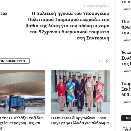
το π
Επόμενο άρθρο
5 Αυγ
 tax
Η πολιτική ηγεσία του Υπουργείου
Πολιτισμού Τουρισμού εκφράζει την
The 
βαθιά της λύπη για τον αδόκητο χαμό
πρωτ
του 52χρονου Αμερικανού τουρίστα
την 
στη Σαντορίνη
5 Αυγ
Ένω
Συνά
ΤΟΝ ΔΗΜΙΟΥΡΓΟ
της
5 Αυγ
Τουρ
Ξεκί
600 
5 Αυγ
t της ΕΕ αλλάζει ταξίδια,
Η Emirates διοργανώνει Open
New
χεία, αερογραμμές και
Days στην Ελλάδα για πλήρωμα
ng
ITA 