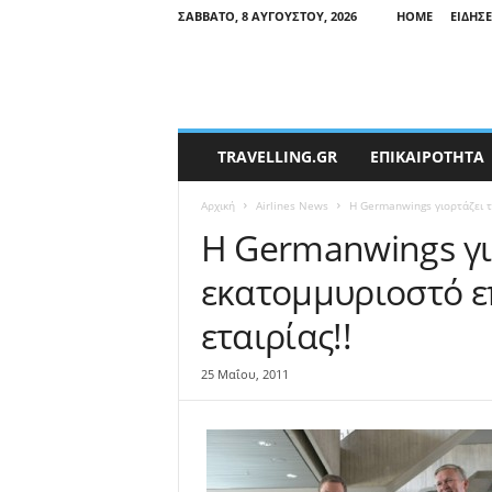
ΣΆΒΒΑΤΟ, 8 ΑΥΓΟΎΣΤΟΥ, 2026
HOME
ΕΙΔΉΣΕ
T
TRAVELLING.GR
ΕΠΙΚΑΙΡΟΤΗΤΑ
r
a
Αρχική
Airlines News
Η Germanwings γιορτάζει τ
v
e
Η Germanwings γι
l
εκατομμυριοστό ε
l
i
εταιρίας!!
n
g
N
25 Μαΐου, 2011
e
w
s