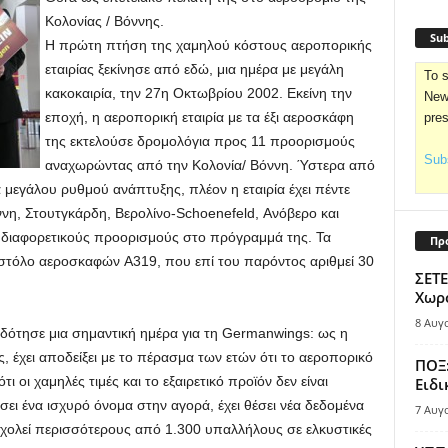
Κολονίας / Βόννης.
Sub
Η πρώτη πτήση της χαμηλού κόστους αεροπορικής
εταιρίας ξεκίνησε από εδώ, μια ημέρα με μεγάλη
To s
κακοκαιρία, την 27η Οκτωβρίου 2002. Εκείνη την
News
εποχή, η αεροπορική εταιρία με τα έξι αεροσκάφη
pre
της εκτελούσε δρομολόγια προς 11 προορισμούς
Subs
αναχωρώντας από την Κολονία/ Βόννη. Ύστερα από
α μεγάλου ρυθμού ανάπτυξης, πλέον η εταιρία έχει πέντε
η, Στουτγκάρδη, Βερολίνο-Schoenefeld, Ανόβερο και
διαφορετικούς προορισμούς στο πρόγραμμά της. Τα
Πρ
 στόλο αεροσκαφών A319, που επί του παρόντος αριθμεί 30
ΣΕΤΕ
Χωρο
8 Αυγ
ότησε μια σημαντική ημέρα για τη Germanwings: ως η
, έχει αποδείξει με το πέρασμα των ετών ότι το αεροπορικό
ΠΟΞ:
ότι οι χαμηλές τιμές και το εξαιρετικό προϊόν δεν είναι
Ειδι
γήσει ένα ισχυρό όνομα στην αγορά, έχει θέσει νέα δεδομένα
7 Αυγ
χολεί περισσότερους από 1.300 υπαλλήλους σε ελκυστικές