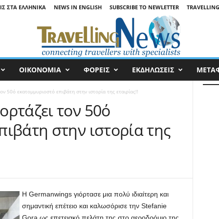
ΙΣ ΣΤΑ ΕΛΛΗΝΙΚΆ
NEWS IN ENGLISH
SUBSCRIBE TO NEWLETTER
TRAVELLING
ΟΙΚΟΝΟΜΙΑ
ΦΟΡΕΙΣ
ΕΚΔΗΛΩΣΕΙΣ
ΜΕΤΑ
ον 50ό εκατομμυριοστό επιβάτη στην ιστορία της εταιρίας!!
ορτάζει τον 50ό
πιβάτη στην ιστορία της
Η Germanwings γιόρτασε μια πολύ ιδιαίτερη και
σημαντική επέτειο και καλωσόρισε την Stefanie
Gora ως επετειακό πελάτη της στο αεροδρόμιο της