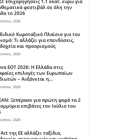
: Επιχορηγήσεις 1,1 εκατ. ευρώ για
θεματικά φεστιβάλ σε όλη την
δα το 2026
ούστου, 2026
Ειδικό Χωροταξικό Πλαίσιο για τον
ισμό: Τι αλλάζει για επενδύσεις,
δοχεία και προορισμούς
ούστου, 2026
να ΕΟΤ 2026: Η Ελλάδα στις
φαίες επιλογές των Ευρωπαίων
διωτών – Αυξάνεται η...
ούστου, 2026
AN: Ξεπέρασε για πρώτη φορά τα 2
ομμύρια επιβάτες τον Ιούλιο του
6
ούστου, 2026
 Act της ΕΕ αλλάζει ταξίδια,
δοχεία, αερογραμμές και yachting