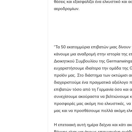
θέσεις και εξασφαλίζει ένα ελκυστικό κα
αεροδρομίων.
“Τα 50 εκατομμύρια επιβατών μιας δίνουν
κάνουμε μια αναδρομή στην ιστορία της 
Διοικητικού Συμβουλίου της Germanwings. 
ευχαριστήσουμε ιδιαίτερα την ομάδα της G
προϊόν μας. Στο διάστημα των οκτώμισι α
διαχειριστούμε ένα πραγματικά αξιόλογο π
επιβατών τόσο από τη Γερμανία όσο και α
συνεχίσουμε ακούραστα να βελτιώνουμε κα
προσφορές μας ακόμη πιο ελκυστικές, να
μας και να προσθέσουμε πολλά ακόμη ελκ
Η επετειακή αυτή ημέρα δείχνει και κάτι 
Βόννης είναι μια άκρως επιτυχημένη ομάδα