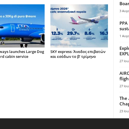
Boar
3 Αυγ
PPA 
sust
1 Αυγ
Expl
rways launches Large Dog
SKY express: Άνοδος επιβατών
EXPL
d cabin service
και εσόδων το β’ τρίμηνο
27 Ιου
AIRC
flig
27 Ιου
The 
Chap
23 Ιου