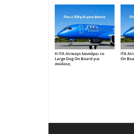
Η ITA Airways λανσάρει το
ITA Ai
Large Dog On Board για
On Boar
σκύλους