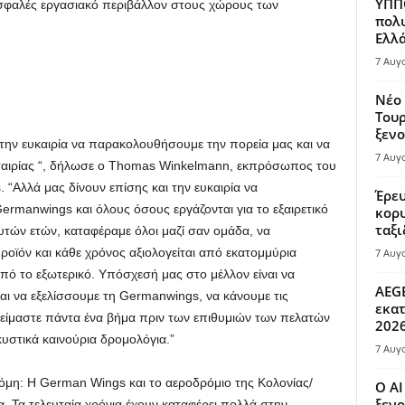
ΥΠΠΟ
ι ασφαλές εργασιακό περιβάλλον στους χώρους των
πολυ
Ελλά
7 Αυγ
Νέο 
Τουρ
ξενο
 την ευκαιρία να παρακολουθήσουμε την πορεία μας και να
7 Αυγ
εταιρίας “, δήλωσε ο Thomas Winkelmann, εκπρόσωπος του
“Αλλά μας δίνουν επίσης και την ευκαιρία να
Έρευ
ermanwings και όλους όσους εργάζονται για το εξαιρετικό
κορυ
ταξι
υτών ετών, καταφέραμε όλοι μαζί σαν ομάδα, να
ροϊόν και κάθε χρόνος αξιολογείται από εκατομμύρια
7 Αυγ
πό το εξωτερικό. Υπόσχεσή μας στο μέλλον είναι να
AEGE
ι να εξελίσσουμε τη Germanwings, να κάνουμε τις
εκατ
 είμαστε πάντα ένα βήμα πριν των επιθυμιών των πελατών
202
υστικά καινούρια δρομολόγια.”
7 Αυγ
ακόμη: Η German Wings και το αεροδρόμιο της Κολονίας/
Ο AI
ξενο
. Τα τελευταία χρόνια έχουν καταφέρει πολλά στην