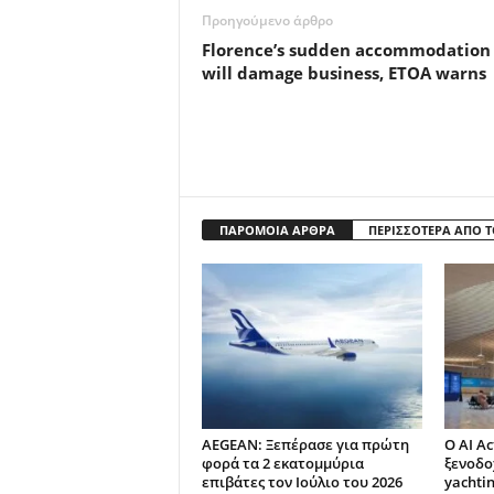
Προηγούμενο άρθρο
Florence’s sudden accommodation
will damage business, ETOA warns
ΠΑΡΟΜΟΙΑ ΑΡΘΡΑ
ΠΕΡΙΣΣΟΤΕΡΑ ΑΠΟ 
AEGEAN: Ξεπέρασε για πρώτη
Ο AI Ac
φορά τα 2 εκατομμύρια
ξενοδο
επιβάτες τον Ιούλιο του 2026
yachti