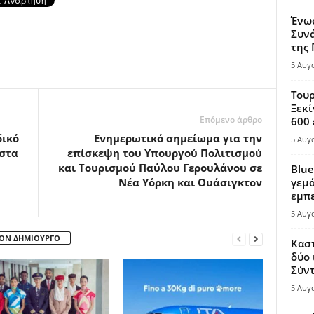
Ένω
Συνά
της
5 Αυγ
Τουρ
Ξεκί
Επόμενο άρθρο
600 
δικό
Ενημερωτικό σημείωμα για την
5 Αυγ
 στα
επίσκεψη του Υπουργού Πολιτισμού
και Τουρισμού Παύλου Γερουλάνου σε
Blue
Νέα Υόρκη και Ουάσιγκτον
γεμά
εμπε
5 Αυγ
ΤΟΝ ΔΗΜΙΟΥΡΓΟ
Καστ
δύο 
Σύντ
5 Αυγ