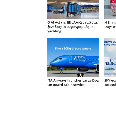
Ο AI Act της ΕΕ αλλάζει ταξίδια,
Η Emir
ξενοδοχεία, αερογραμμές και
Days σ
yachting
ITA Airways launches Large Dog
SKY ex
On Board cabin service
και εσ