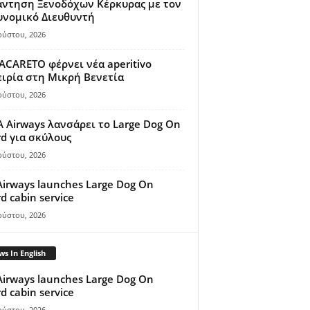
άντηση Ξενοδόχων Κέρκυρας με τον
υνομικό Διευθυντή
ούστου, 2026
ACARETO φέρνει νέα aperitivo
ιρία στη Μικρή Βενετία
ούστου, 2026
A Airways λανσάρει το Large Dog On
d για σκύλους
ούστου, 2026
Airways launches Large Dog On
d cabin service
ούστου, 2026
s In English
Airways launches Large Dog On
d cabin service
ούστου, 2026