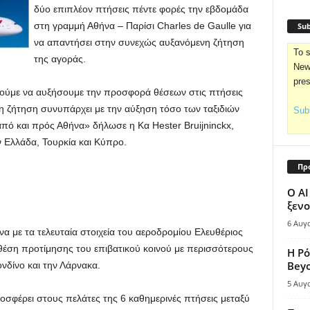
δύο επιπλέον πτήσεις πέντε φορές την εβδομάδα
στη γραμμή Αθήνα – Παρίσι Charles de Gaulle για
Sub
να απαντήσει στην συνεχώς αυξανόμενη ζήτηση
To s
της αγοράς.
News
pre
ρούμε να αυξήσουμε την προσφορά θέσεων στις πτήσεις
 ζήτηση συνυπάρχει με την αύξηση τόσο των ταξιδιών
Subs
πό και πρός Αθήνα» δήλωσε η Κα Hester Bruijninckx,
ν Ελλάδα, Τουρκία και Κύπρο.
Πρ
Ο AI
ξενο
6 Αυγ
α με τα τελευταία στοιχεία του αεροδρομίου Ελευθέριος
η θέση προτίμησης του επιβατικού κοινού με περισσότερους
Η Ρό
Bey
νδίνο και την Λάρνακα.
5 Αυγ
ροσφέρει στους πελάτες της 6 καθημερινές πτήσεις μεταξύ