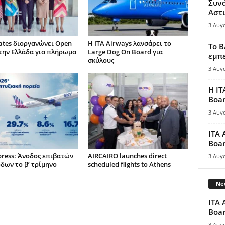
Συν
Αστ
3 Αυγ
ates διοργανώνει Open
Η ITA Airways λανσάρει το
Το B
την Ελλάδα για πλήρωμα
Large Dog On Board για
εμπε
σκύλους
3 Αυγ
Η IT
Boar
3 Αυγ
ITA 
Boar
press: Άνοδος επιβατών
AIRCAIRO launches direct
3 Αυγ
όδων το β’ τρίμηνο
scheduled flights to Athens
New
ITA 
Boar
3 Αυγ