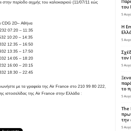
Παρά
ι στην περίοδο αιχμής του καλοκαιριού (11/07/11 εώς
του
5 Αυγ
CDG 2D– Αθήνα
Η Em
 07:20 – 11:35
Ελλ
 10:20 – 14:35
5 Αυγ
 12:35 – 16:50
 13:35 – 17:50
Σχέδ
τον
 14:05 – 18:20
 16:00 – 20:15
5 Αυγ
 18:30 – 22:45
Ξενο
παρά
ινωνήστε με τα γραφεία της Air France στο 210 99 80 222,
το π
ης ιστοσελίδας της Air France στην Ελλάδα :
5 Αυγ
The 
πρωτ
την 
5 Αυγ