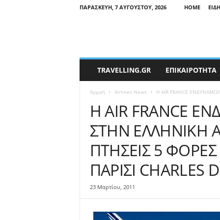
ΠΑΡΑΣΚΕΥΉ, 7 ΑΥΓΟΎΣΤΟΥ, 2026
HOME
ΕΙΔ
T
TRAVELLING.GR
ΕΠΙΚΑΙΡΟΤΗΤΑ
r
a
Αρχική
Airlines News
Η AIR FRANCE ΕΝΔΥΝΑΜΩΝ
v
e
Η AIR FRANCE ΕΝ
l
ΣΤΗΝ ΕΛΛΗΝΙΚΗ 
l
i
ΠΤΗΣΕΙΣ 5 ΦΟΡΕΣ
n
g
ΠΑΡΙΣΙ CHARLES 
N
e
w
23 Μαρτίου, 2011
s