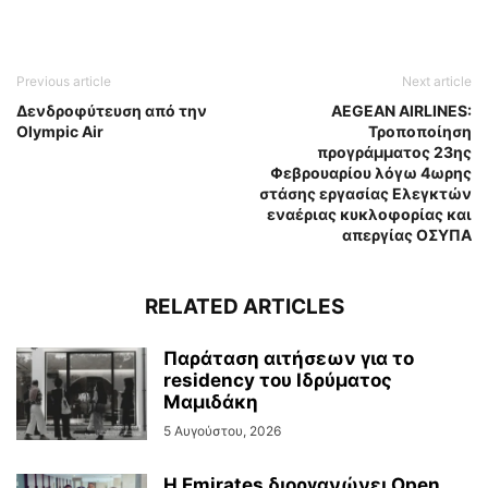
Previous article
Next article
Δενδροφύτευση από την
AEGEAN AIRLINES:
Olympic Air
Τροποποίηση
προγράμματος 23ης
Φεβρουαρίου λόγω 4ωρης
στάσης εργασίας Ελεγκτών
εναέριας κυκλοφορίας και
απεργίας ΟΣΥΠΑ
RELATED ARTICLES
Παράταση αιτήσεων για το
residency του Ιδρύματος
Μαμιδάκη
5 Αυγούστου, 2026
Η Emirates διοργανώνει Open