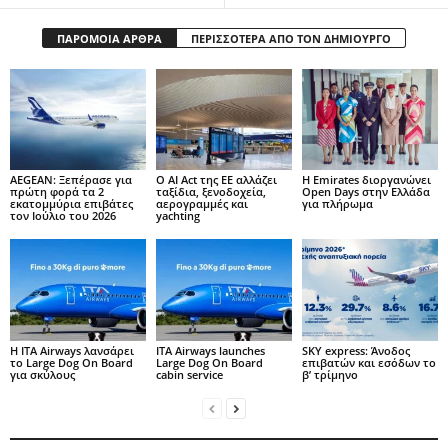
ΠΑΡΟΜΟΙΑ ΑΡΘΡΑ
ΠΕΡΙΣΣΟΤΕΡΑ ΑΠΟ ΤΟΝ ΔΗΜΙΟΥΡΓΟ
AEGEAN: Ξεπέρασε για
Ο AI Act της ΕΕ αλλάζει
Η Emirates διοργανώνει
πρώτη φορά τα 2
ταξίδια, ξενοδοχεία,
Open Days στην Ελλάδα
εκατομμύρια επιβάτες
αερογραμμές και
για πλήρωμα
τον Ιούλιο του 2026
yachting
Η ITA Airways λανσάρει
ITA Airways launches
SKY express: Άνοδος
το Large Dog On Board
Large Dog On Board
επιβατών και εσόδων το
για σκύλους
cabin service
β’ τρίμηνο