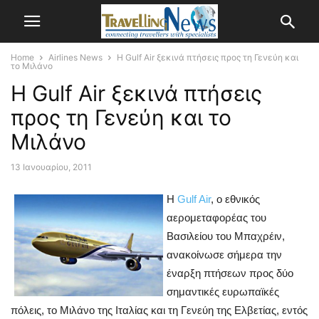
Home
Airlines News
Η Gulf Air ξεκινά πτήσεις προς τη Γενεύη και
το Μιλάνο
Η Gulf Air ξεκινά πτήσεις
προς τη Γενεύη και το
Μιλάνο
13 Ιανουαρίου, 2011
Η
Gulf Air
, ο εθνικός
αερομεταφορέας του
Βασιλείου του Μπαχρέιν,
ανακοίνωσε σήμερα την
έναρξη πτήσεων προς δύο
σημαντικές ευρωπαϊκές
πόλεις, το Μιλάνο της Ιταλίας και τη Γενεύη της Ελβετίας, εντός