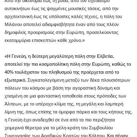
Από την οικονομία έως τη μόδα, από τον σχεδιασμό
αυτοκινήτων έως τις ψαγμένες μουσικές τάσεις, από την
αρχιτεκτονική έως τις υπόλοιπες καλές τέχνες, η πόλη του
Μιλάνου αποτελεί αδιαμφισβήτητα έναν από τους πλέον
δημοφιλείς προορισμούς στην Ευρώπη, προσελκύοντας
εκατομμύρια επισκεπτών κάθε χρόνο.»
«Η Γενεύη, η δεύτερη μεγαλύτερη πόλη στην Ελβετία,
αποτελεί την πιο κοσμοπολίτικη πόλη στην Ευρώπη, καθώς το
40% τουλάχιστον του πληθυσμού της προέρχεται από το
εξωτερικό.
Συγκαταλεγόμενη μεταξύ των δέκα πλουσιότερων
πόλεων του κόσμου με βάση την αγοραστική δύναμη και
χτισμένη σε μια φανταστική τοποθεσία στους πρόποδες των
Άλπεων, με το υπέροχο κλίμα της, τη μεγάλη και λαμπερή
λίμνη της, όπως επίσης τα όμορφα πάρκα και τους κήπους της,
η Γενεύη έχει αναδειχθεί σε ένα από τα πιο περιζήτητα
χειμερινά θέρετρα για τα μέλη-κράτη του Συμβουλίου
Συνεργασίας των Αραβικών Κρατών του Κόλπου.
Και πέραν