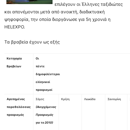
επιλέγουν οι Έλληνες ταξιδιώτες
και απονέμονται μετά από ανοικτή, διαδικτυακή
ψηφοφορία, την οποία διοργάνωσε για 5η χρονιά η
HELEXPO.
Τα βραβεία έχουν ως εξής
Κατηγορία
Οι
Βραβείων
πέντε
δημοφιλέστεροι
ελληνικοί
προορισμοί
Aγαπημένος
Σάμος
Κρήτη
Λευκάδα
Σαντορίνη
παραθαλάσσιος
(Ανερχόμενος
προορισμός
Προορισμός
για το 2010)