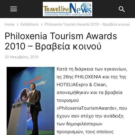
Home
Exhibitions
Philoxenia Tourism Awards 2010 – Bραβεία κοινού
Philoxenia Tourism Awards
2010 – Bραβεία κοινού
20 Νοεμβρίου, 2010
Κατά τη διάρκεια των εγκαινίων,
ης 26ης PHILOXENIA και της 1ης
HOTELIAExpro & Clean,
απονεμήθηκαν και τα βραβεία
τουρισμού
«PhiloxeniaTourismAwards», που
έχουν σαν στόχο την ανάδειξη
των δημοφιλέστερων
προορισμών, τους οποίους