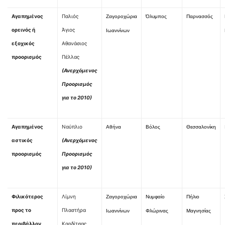
Αγαπημένος
Παλιός
Ζαγοροχώρια
Όλυμπος
Παρνασσός
ορεινός ή
Άγιος
Ιωαννίνων
εξοχικός
Αθανάσιος
προορισμός
Πέλλας
(Ανερχόμενος
Προορισμός
για το 2010)
Αγαπημένος
Ναύπλιο
Αθήνα
Βόλος
Θεσσαλονίκη
αστικός
(Ανερχόμενος
προορισμός
Προορισμός
για το 2010)
Φιλικότερος
Λίμνη
Ζαγοροχώρια
Νυμφαίο
Πήλιο
προς το
Πλαστήρα
Ιωαννίνων
Φλώρινας
Μαγνησίας
περιβάλλον
Καρδίτσας