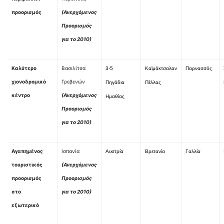
προορισμός
(Ανερχόμενος
Προορισμός
για το 2010)
Καλύτερο
Βασιλίτσα
3-5
Καϊμάκτσαλαν
Παρνασσός
χιονοδρομικό
Γρεβενών
Πηγάδια
Πέλλας
κέντρο
(Ανερχόμενος
Ημαθίας
Προορισμός
για το 2010)
Αγαπημένος
Ισπανία
Αυστρία
Βρετανία
Γαλλία
τουριστικός
(Ανερχόμενος
προορισμός
Προορισμός
στο
για το 2010)
εξωτερικό