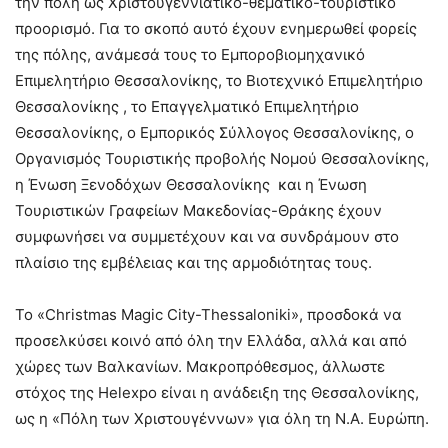
την πόλη ως Χριστουγεννιάτικο-θεματικό-τουριστικό
προορισμό. Για το σκοπό αυτό έχουν ενημερωθεί φορείς
της πόλης, ανάμεσά τους το Εμποροβιομηχανικό
Επιμελητήριο Θεσσαλονίκης, το Βιοτεχνικό Επιμελητήριο
Θεσσαλονίκης , το Επαγγελματικό Επιμελητήριο
Θεσσαλονίκης, ο Εμπορικός Σύλλογος Θεσσαλονίκης, ο
Οργανισμός Τουριστικής προβολής Νομού Θεσσαλονίκης,
η Ένωση Ξενοδόχων Θεσσαλονίκης και η Ένωση
Τουριστικών Γραφείων Μακεδονίας-Θράκης έχουν
συμφωνήσει να συμμετέχουν και να συνδράμουν στο
πλαίσιο της εμβέλειας και της αρμοδιότητας τους.
Το «Christmas Magic City-Thessaloniki», προσδοκά να
προσελκύσει κοινό από όλη την Ελλάδα, αλλά και από
χώρες των Βαλκανίων. Μακροπρόθεσμος, άλλωστε
στόχος της Helexpo είναι η ανάδειξη της Θεσσαλονίκης,
ως η «Πόλη των Χριστουγέννων» για όλη τη Ν.Α. Ευρώπη.