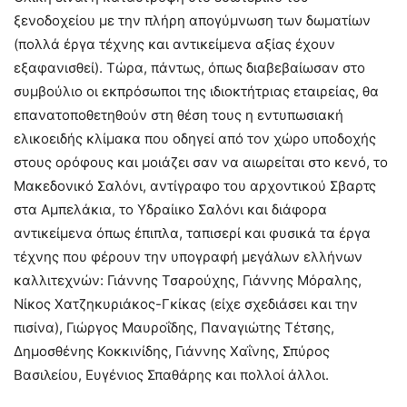
ξενοδοχείου με την πλήρη απογύμνωση των δωματίων
(πολλά έργα τέχνης και αντικείμενα αξίας έχουν
εξαφανισθεί). Τώρα, πάντως, όπως διαβεβαίωσαν στο
συμβούλιο οι εκπρόσωποι της ιδιοκτήτριας εταιρείας, θα
επανατοποθετηθούν στη θέση τους η εντυπωσιακή
ελικοειδής κλίμακα που οδηγεί από τον χώρο υποδοχής
στους ορόφους και μοιάζει σαν να αιωρείται στο κενό, το
Μακεδονικό Σαλόνι, αντίγραφο του αρχοντικού Σβαρτς
στα Αμπελάκια, το Υδραίικο Σαλόνι και διάφορα
αντικείμενα όπως έπιπλα, ταπισερί και φυσικά τα έργα
τέχνης που φέρουν την υπογραφή μεγάλων ελλήνων
καλλιτεχνών: Γιάννης Τσαρούχης, Γιάννης Μόραλης,
Νίκος Χατζηκυριάκος-Γκίκας (είχε σχεδιάσει και την
πισίνα), Γιώργος Μαυροΐδης, Παναγιώτης Τέτσης,
Δημοσθένης Κοκκινίδης, Γιάννης Χαΐνης, Σπύρος
Βασιλείου, Ευγένιος Σπαθάρης και πολλοί άλλοι.