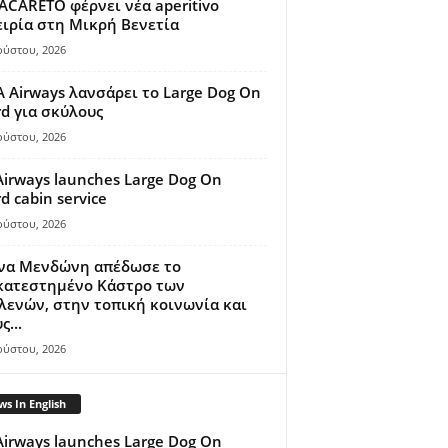
ACARETO φέρνει νέα aperitivo
ιρία στη Μικρή Βενετία
ούστου, 2026
A Airways λανσάρει το Large Dog On
d για σκύλους
ούστου, 2026
Airways launches Large Dog On
d cabin service
ούστου, 2026
ίνα Μενδώνη απέδωσε το
κατεστημένο Κάστρο των
ενών, στην τοπική κοινωνία και
ς...
ούστου, 2026
s In English
Airways launches Large Dog On