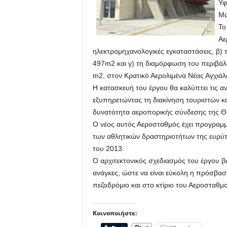
Υφ
Μα
Το
Αε
ηλεκτρομηχανολογικές εγκαταστάσεις, β) 
497m2 και γ) τη διαμόρφωση του περιβάλ
m2, στον Κρατικό Αερολιμένα Νέας Αγχιά
Η κατασκευή του έργου θα καλύπτει τις α
εξυπηρετώντας τη διακίνηση τουριστών κα
δυνατότητα αεροπορικής σύνδεσης της Θ
Ο νέος αυτός Αεροσταθμός έχει προγραμμα
των αθλητικών δραστηριοτήτων της ευρύτ
του 2013.
Ο αρχιτεκτονικός σχεδιασμός του έργου βα
ανάγκες, ώστε να είναι εύκολη η πρόσβα
πεζοδρόμιο και στο κτίριο του Αεροσταθμ
Κοινοποιήστε: