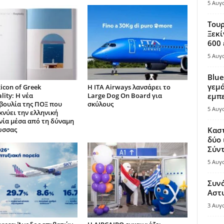
5 Αυγ
Τουρ
Ξεκί
600 
5 Αυγ
Blue
γεμά
icon of Greek
Η ITA Airways λανσάρει το
lity: Η νέα
Large Dog On Board για
εμπε
ουλία της ΠΟΞ που
σκύλους
5 Αυγ
κνύει την ελληνική
νία μέσα από τη δύναμη
ώσσας
Καστ
δύο 
Σύντ
5 Αυγ
Συν
Αστ
3 Αυγ