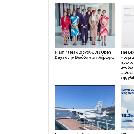
Η Emirates διοργανώνει Open
The Lex
Days στην Ελλάδα για πλήρωμα
Hospita
πρωτοβ
αναδει
φιλοξε
της γλ