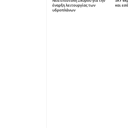
Νέα επιστολή Σκύρου για την
SKY ex
έναρξη λειτουργίας των
και εσ
υδροπλάνων