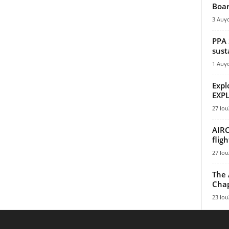
Boar
3 Αυγ
PPA 
sust
1 Αυγ
Expl
EXPL
27 Ιου
AIRC
flig
27 Ιου
The 
Chap
23 Ιου