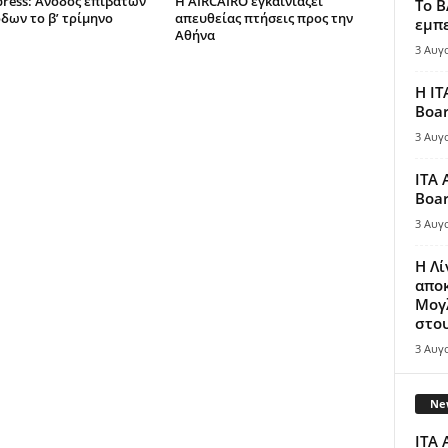
press: Άνοδος επιβατών
Η AIRCAIRO εγκαινιάζει
Το B
όδων το β’ τρίμηνο
απευθείας πτήσεις προς την
εμπε
Αθήνα
3 Αυγ
Η IT
Boar
3 Αυγ
ITA 
Boar
3 Αυγ
Η Λ
απο
Μογλ
στου
3 Αυγ
New
ITA 