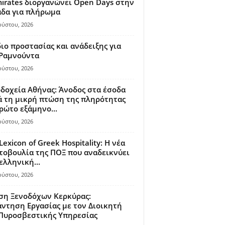
irates διοργανώνει Open Days στην
άδα για πλήρωμα
ούστου, 2026
ιο προστασίας και ανάδειξης για
 Ραμνούντα
ούστου, 2026
δοχεία Αθήνας: Άνοδος στα έσοδα
 τη μικρή πτώση της πληρότητας
ρώτο εξάμηνο...
ούστου, 2026
Lexicon of Greek Hospitality: Η νέα
οβουλία της ΠΟΞ που αναδεικνύει
ελληνική...
ούστου, 2026
ση Ξενοδόχων Κερκύρας:
ντηση Εργασίας με τον Διοικητή
 Πυροσβεστικής Υπηρεσίας