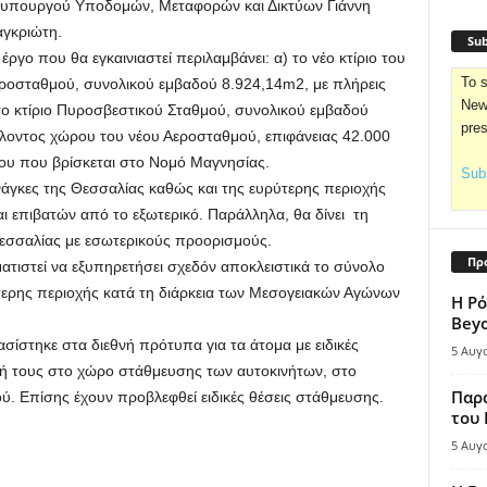
υπουργού Υποδομών, Μεταφορών και Δικτύων Γιάννη
γκριώτη.
Sub
 έργο που θα εγκαινιαστεί περιλαμβάνει: α) το vέο κτίριο του
To s
ροσταθμού, συνολικού εμβαδού 8.924,14m2, με πλήρεις
News
το κτίριο Πυροσβεστικού Σταθμού, συνολικού εμβαδού
pre
λοντος χώρου του νέου Αεροσταθμού, επιφάνειας 42.000
λου που βρίσκεται στο Νομό Μαγνησίας.
Subs
νάγκες της Θεσσαλίας καθώς και της ευρύτερης περιοχής
ι επιβατών από το εξωτερικό. Παράλληλα, θα δίνει τη
εσσαλίας με εσωτερικούς προορισμούς.
Πρ
τιστεί να εξυπηρετήσει σχεδόν αποκλειστικά το σύνολο
ερης περιοχής κατά τη διάρκεια των Μεσογειακών Αγώνων
Η Ρό
Bey
σίστηκε στα διεθνή πρότυπα για τα άτομα με ειδικές
5 Αυγ
σή τους στο χώρο στάθμευσης των αυτοκινήτων, στο
Παρά
ού. Επίσης έχουν προβλεφθεί ειδικές θέσεις στάθμευσης.
του
5 Αυγ