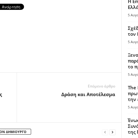
Η Em
Ελλ
5 Αυγ
Σχέδ
τον
5 Αυγ
Ξενο
παρά
το π
5 Αυγ
Επόμενο άρθρο
The 
πρωτ
ς
Δράση και Αποτέλεσμα
την 
5 Αυγ
Ένω
Συνά
της
ΤΟΝ ΔΗΜΙΟΥΡΓΟ