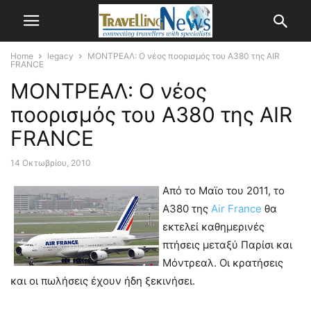
Home
legacy
ΜΟΝΤΡΕΑΛ: Ο νέος ποορισμός του Α380 της AIR
FRANCE
ΜΟΝΤΡΕΑΛ: Ο νέος
ποορισμός του Α380 της AIR
FRANCE
14 Οκτωβρίου, 2010
Από το Μαϊο του 2011, το
A380 της
Air France
θα
εκτελεί καθημερινές
πτήσεις μεταξύ Παρίσι και
Μόντρεαλ. Οι κρατήσεις
και οι πωλήσεις έχουν ήδη ξεκινήσει.