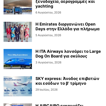
ξενοδοχεία, αερογραμμές και
yachting
6 Αυγούστου, 2026
Η Emirates διοργανώνει Open
Days στην Ελλάδα για πλήρωμα
5 Αυγούστου, 2026
Η ITA Airways λανσάρει το Large
Dog On Board για σκύλους
3 Αυγούστου, 2026
SKY express: Άνοδος επιβατών
και εσόδων το β’ τρίμηνο
29 Ιουλίου, 2026
Η AIRCAIRO εγκαινιάζει