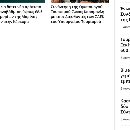
rin θέτει νέα πρότυπα
Συνάντηση της Υφυπουργού
Ένω
 αναβάθμιση ύψους €8.5
Τουρισμού Άννας Καραμανλή
Συνά
μυρίων της Μαρίνας
με τους Διευθυντές των ΣΑΕΚ
της
ν στην Κέρκυρα
του Υπουργείου Τουρισμού
5 Αυγ
Τουρ
Ξεκί
600 
5 Αυγ
Blue
γεμά
εμπε
5 Αυγ
Καστ
δύο 
Σύντ
5 Αυγ