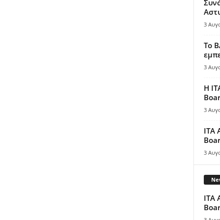
Συν
Αστ
3 Αυγ
Το B
εμπε
3 Αυγ
Η IT
Boar
3 Αυγ
ITA 
Boar
3 Αυγ
New
ITA 
Boar
3 Αυγ