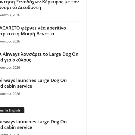
άντηση Ξενοδόχων Κέρκυρας με τον
υνομικό Διευθυντή
ούστου, 2026
ACARETO φέρνει νέα aperitivo
ιρία στη Μικρή Βενετία
ούστου, 2026
A Airways λανσάρει το Large Dog On
d για σκύλους
ούστου, 2026
Airways launches Large Dog On
d cabin service
ούστου, 2026
s In English
Airways launches Large Dog On
d cabin service
ούστου, 2026