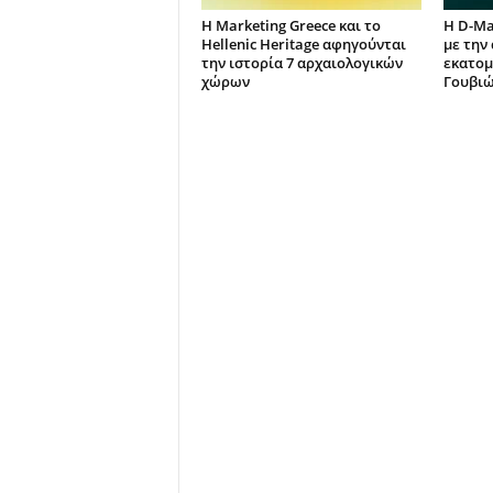
Η Marketing Greece και το
Η D-Ma
Hellenic Heritage αφηγούνται
με την
την ιστορία 7 αρχαιολογικών
εκατομ
χώρων
Γουβιώ