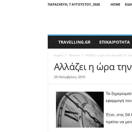
ΠΑΡΑΣΚΕΥΉ, 7 ΑΥΓΟΎΣΤΟΥ, 2026
HOME
ΕΙΔ
T
TRAVELLING.GR
ΕΠΙΚΑΙΡΟΤΗΤΑ
r
a
Αρχική
General
Αλλάζει η ώρα την Κυριακή 31 Ο
v
e
Αλλάζει η ώρα τη
l
l
29 Οκτωβρίου, 2010
i
n
g
Τα ξημερώματα
N
εφαρμογή του 
e
w
Έτσι, στις 04
s
πρέπει να μετ