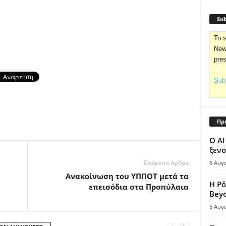
Sub
To s
News
pre
Subs
Πρ
Ο AI
ξενο
Επόμενο άρθρο
6 Αυγ
Ανακοίνωση του ΥΠΠΟΤ μετά τα
Η Ρό
επεισόδια στα Προπύλαια
Bey
5 Αυγ