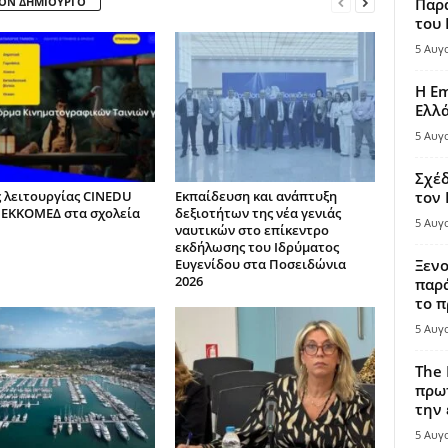
ΤΟΝ ΔΗΜΙΟΥΡΓΟ
Παρά
του
5 Αυγ
Η Em
Ελλ
5 Αυγ
Σχέδ
ς λειτουργίας CINEDU
Εκπαίδευση και ανάπτυξη
τον
 ΕΚΚΟΜΕΔ στα σχολεία
δεξιοτήτων της νέα γενιάς
5 Αυγ
ναυτικών στο επίκεντρο
εκδήλωσης του Ιδρύματος
Ευγενίδου στα Ποσειδώνια
Ξενο
2026
παρά
το π
5 Αυγ
The 
πρωτ
την 
5 Αυγ