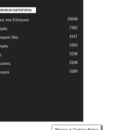
ΜΟΦΙΛΗ ΚΑΤΗΓΟΡΙΑ
25648
εις στα Ελληνικά
7362
σμός
4147
πορικά Νέα
3303
ισμός
3238
ς
3189
λώσεις
3180
οχεία
Privacy & Cookies Policy