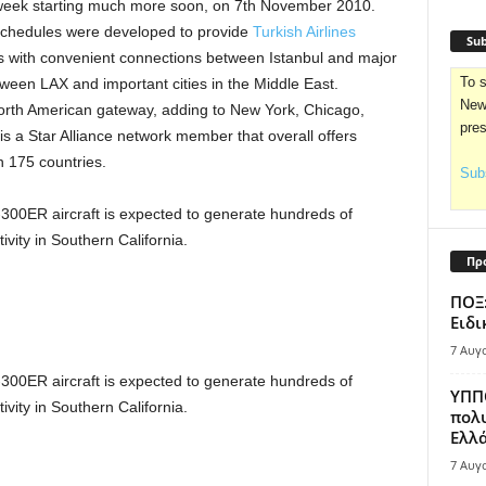
week starting much more soon, on 7th November 2010.
 schedules were developed to provide
Turkish Airlines
Sub
 with convenient connections between Istanbul and major
To s
tween LAX and important cities in the Middle East.
News
h North American gateway, adding to New York, Chicago,
pre
is a Star Alliance network member that overall offers
in 175 countries.
Subs
300ER aircraft is expected to generate hundreds of
ivity in Southern California.
Πρ
ΠΟΞ:
Ειδι
7 Αυγ
300ER aircraft is expected to generate hundreds of
ΥΠΠΟ
ivity in Southern California.
πολυ
Ελλά
7 Αυγ