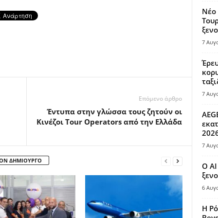
Νέο 
Τουρ
ξενο
7 Αυγ
Έρευ
κορυ
ταξι
7 Αυγ
Επόμενο άρθρο
Έντυπα στην γλώσσα τους ζητούν οι
AEGE
Κινέζοι Tour Operators από την Ελλάδα
εκατ
202
7 Αυγ
ΤΟΝ ΔΗΜΙΟΥΡΓΟ
Ο AI
ξενο
6 Αυγ
Η Ρό
Bey