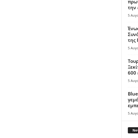
πρωτ
την 
5 Αυγ
Ένω
Συνά
της
5 Αυγ
Τουρ
Ξεκί
600 
5 Αυγ
Blue
γεμά
εμπε
5 Αυγ
New