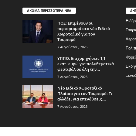
ΑΚΟΜΑ ΠΕΡΙΣΣΟΤΕΡΑ ΝΕΑ
ΔΗ
Ειδήσ
ΠΟΞ: Επιμένουν οι
περιορισμοί στο νέο Ειδικό
Τουρι
Χωροταξικό για τον
Τουρισμό
Αερο
7 Αυγούστου, 2026
Πολιτ
Φορεί
ΥΠΠΟ: Επιχορηγήσεις 1,1
εκατ. ευρώ για πολυθεματικά
Εκδη
φεστιβάλ σε όλη την...
Ξενοδ
7 Αυγούστου, 2026
Νέο Ειδικό Χωροταξικό
Πλαίσιο για τον Τουρισμό: Τι
αλλάζει για επενδύσεις,...
7 Αυγούστου, 2026