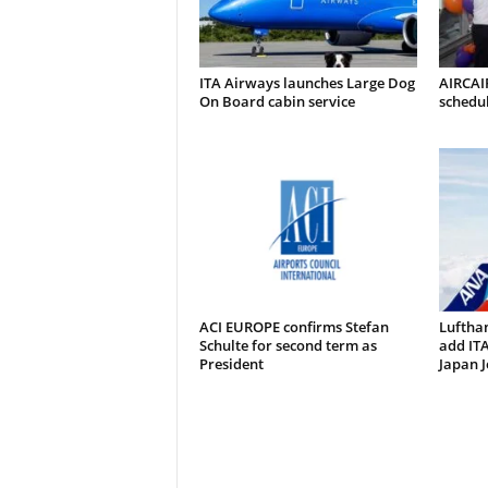
ITA Airways launches Large Dog
AIRCAI
On Board cabin service
schedul
ACI EUROPE confirms Stefan
Luftha
Schulte for second term as
add ITA
President
Japan J