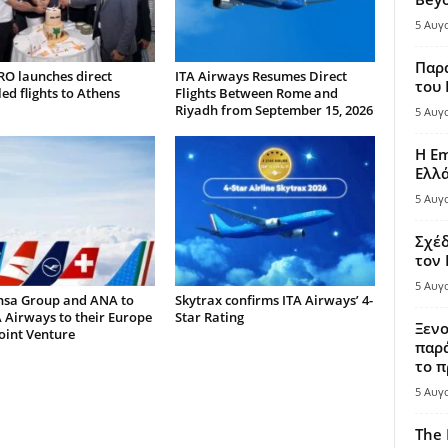
5 Αυγ
Παρά
RO launches direct
ITA Airways Resumes Direct
του
ed flights to Athens
Flights Between Rome and
Riyadh from September 15, 2026
5 Αυγ
Η Em
Ελλ
5 Αυγ
Σχέδ
τον
5 Αυγ
nsa Group and ANA to
Skytrax confirms ITA Airways’ 4-
 Airways to their Europe
Star Rating
Ξενο
oint Venture
παρά
το π
5 Αυγ
The 