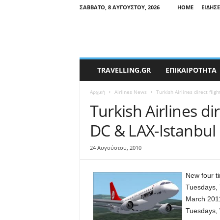
ΣΆΒΒΑΤΟ, 8 ΑΥΓΟΎΣΤΟΥ, 2026
HOME
ΕΙΔΉΣΕ
T
TRAVELLING.GR
ΕΠΙΚΑΙΡΟΤΗΤΑ
r
a
Αρχική
Airlines News
Turkish Airlines direct fli
v
e
Turkish Airlines di
l
DC & LAX-Istanbul
l
i
n
24 Αυγούστου, 2010
g
N
New four ti
e
w
Tuesdays, 
s
March 2011,
Tuesdays, 