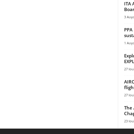
ITA 
Boar
3 Αυγ
PPA 
sust
1 Αυγ
Expl
EXPL
27 Ιου
AIRC
flig
27 Ιου
The 
Chap
23 Ιου