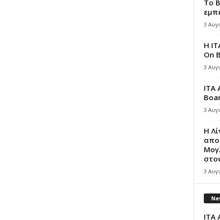
Το B
εμπε
3 Αυγ
Η IT
On B
3 Αυγ
ITA 
Boar
3 Αυγ
Η Λ
απο
Μογλ
στου
3 Αυγ
New
ITA 