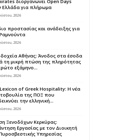
irates διοργανώνει Open Days
ν Ελλάδα για πλήρωμα
ούστου, 2026
ιο προστασίας και ανάδειξης για
 Ραμνούντα
ούστου, 2026
οδοχεία Αθήνας: Άνοδος στα έσοδα
ά τη μικρή πτώση της πληρότητας
ρώτο εξάμηνο...
ούστου, 2026
Lexicon of Greek Hospitality: Η νέα
τοβουλία της ΠΟΞ που
εικνύει την ελληνική...
ούστου, 2026
ση Ξενοδόχων Κερκύρας:
ντηση Εργασίας με τον Διοικητή
 Πυροσβεστικής Υπηρεσίας