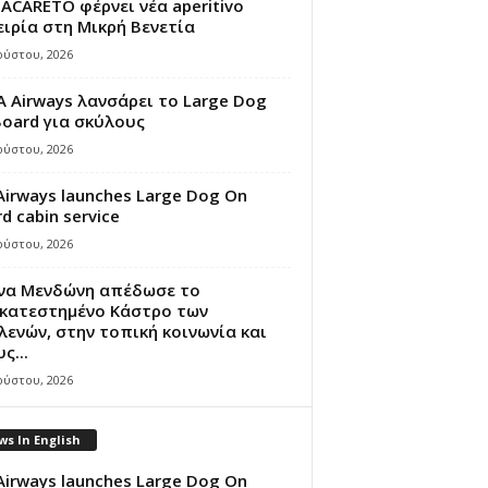
ACARETO φέρνει νέα aperitivo
ιρία στη Μικρή Βενετία
ούστου, 2026
A Airways λανσάρει το Large Dog
oard για σκύλους
ούστου, 2026
Airways launches Large Dog On
d cabin service
ούστου, 2026
ίνα Μενδώνη απέδωσε το
κατεστημένο Κάστρο των
ενών, στην τοπική κοινωνία και
ς...
ούστου, 2026
s In English
Airways launches Large Dog On