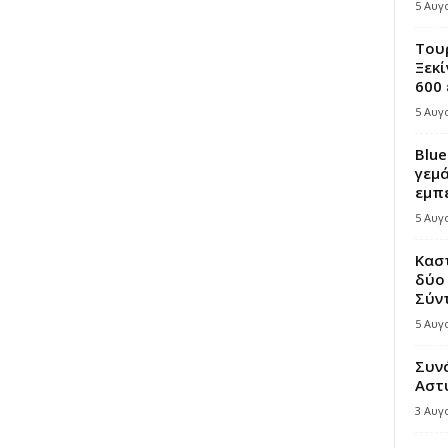
5 Αυγ
Τουρ
Ξεκί
600 
5 Αυγ
Blue
γεμά
εμπε
5 Αυγ
Κασ
δύο 
Σύντ
5 Αυγ
Συν
Αστ
3 Αυγ