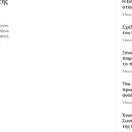
της
Η Em
στη
5 Αυγ
 ροών,
Σχέδ
ίξεων
τον
tion),
5 Αυγ
.
Ξεν
παρ
το π
5 Αυγ
The 
πρω
αναδ
5 Αυγ
Ένω
Συνά
της