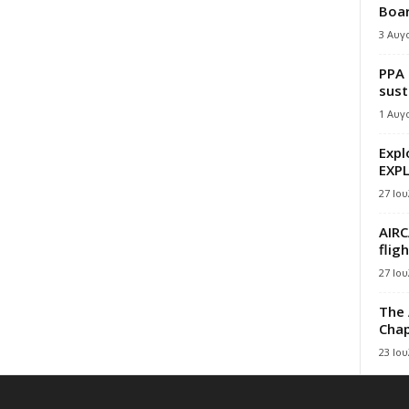
Boar
3 Αυγ
PPA 
sust
1 Αυγ
Expl
EXPL
27 Ιου
AIRC
flig
27 Ιου
The 
Chap
23 Ιου