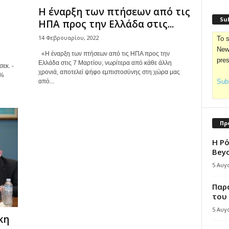
Η έναρξη των πτήσεων από τις
Sub
ΗΠΑ προς την Ελλάδα στις...
14 Φεβρουαρίου, 2022
To s
News
«Η έναρξη των πτήσεων από τις ΗΠΑ προς την
pre
Ελλάδα στις 7 Μαρτίου, νωρίτερα από κάθε άλλη
εκ. -
χρονιά, αποτελεί ψήφο εμπιστοσύνης στη χώρα μας
0%
από...
Subs
Πρ
Η Ρ
Bey
5 Αυγ
Παρά
του
5 Αυγ
κη