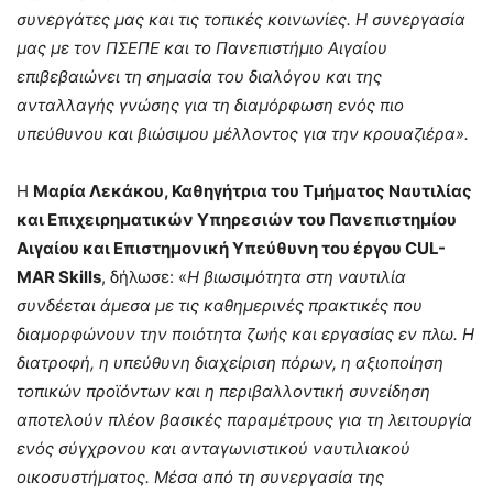
συνεργάτες
μ
ας
και
τις
το
π
ικές
κοινωνίες
.
Η
συνεργασία
μ
ας
μ
ε
τον
ΠΣΕΠΕ
και
το
Πανε
π
ιστή
μ
ιο
Αιγαίου
ε
π
ιβεβαιώνει
τη
ση
μ
ασία
του
διαλόγου
και
της
ανταλλαγής
γνώσης
για
τη
δια
μ
όρφωση
ενός
π
ιο
υ
π
εύθυνου
και
βιώσι
μ
ου
μ
έλλοντος
για
την
κρουαζιέρα
».
Η
Μαρία Λεκάκου, Καθηγήτρια του Τμήματος Ναυτιλίας
και Επιχειρηματικών Υπηρεσιών του Πανεπιστημίου
Αιγαίου και Επιστημονική Υπεύθυνη του έργου CUL-
MAR Skills
, δήλωσε: «
Η βιωσιμότητα στη ναυτιλία
συνδέεται άμεσα με τις καθημερινές πρακτικές που
διαμορφώνουν την ποιότητα ζωής και εργασίας εν πλω. Η
διατροφή, η υπεύθυνη διαχείριση πόρων, η αξιοποίηση
τοπικών προϊόντων και η περιβαλλοντική συνείδηση
αποτελούν πλέον βασικές παραμέτρους για τη λειτουργία
ενός σύγχρονου και ανταγωνιστικού ναυτιλιακού
οικοσυστήματος. Μέσα από τη συνεργασία της