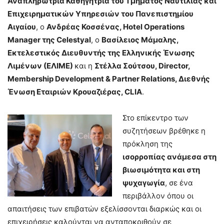
Αναπληρώτρια Καθηγήτρια του Τμήματος Ναυτιλίας και
Επιχειρηματικών Υπηρεσιών του Πανεπιστημίου
Αιγαίου
, ο
Ανδρέας Κοσσένας, Hotel Operations
Manager της Celestyal
, ο
Βασίλειος Μάμαλης,
Εκτελεστικός Διευθυντής της Ελληνικής Ένωσης
Λιμένων (ΕΛΙΜΕ)
και η
Στέλλα Σούτσου, Director,
Membership Development & Partner Relations, Διεθνής
Ένωση Εταιριών Κρουαζιέρας,
CLIA
.
Στο επίκεντρο των
συζητήσεων βρέθηκε η
πρόκληση της
ισορροπίας ανάμεσα στη
βιωσιμότητα και στη
ψυχαγωγία
, σε ένα
περιβάλλον όπου οι
απαιτήσεις των επιβατών εξελίσσονται διαρκώς και οι
επιχειρήσεις καλούνται να ανταποκριθούν σε