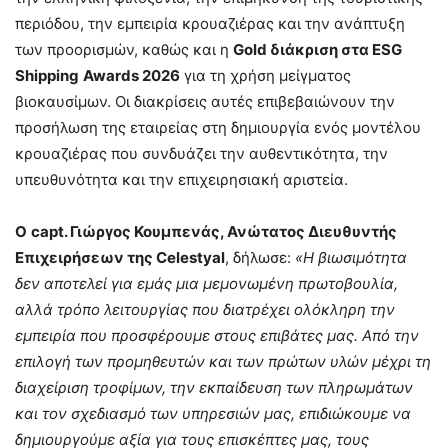
περιόδου, την εμπειρία κρουαζιέρας και την ανάπτυξη
των προορισμών, καθώς και η
Gold
διάκριση στα
ESG
Shipping
Awards
2026
για τη χρήση μείγματος
βιοκαυσίμων. Οι διακρίσεις αυτές επιβεβαιώνουν την
προσήλωση της εταιρείας στη δημιουργία ενός μοντέλου
κρουαζιέρας που συνδυάζει την αυθεντικότητα, την
υπευθυνότητα και την επιχειρησιακή αριστεία.
Ο
cap
t
. Γιώργος Κουμπενάς, Ανώτατος Διευθυντής
Επιχειρήσεων της Celestyal
, δήλωσε:
«
Η
βιωσι
μ
ότητα
δεν
α
π
οτελεί
για
ε
μ
άς
μ
ια
μ
ε
μ
ονω
μ
ένη
π
ρωτοβουλία
,
αλλά
τρό
π
ο
λειτουργίας
π
ου
διατρέχει
ολόκληρη
την
ε
μπ
ειρία
π
ου
π
ροσφέρου
μ
ε
στους
ε
π
ιβάτες
μ
ας
.
Α
π
ό
την
ε
π
ιλογή
των
π
ρο
μ
ηθευτών
και
των
π
ρώτων
υλών
μ
έχρι
τη
διαχείριση
τροφί
μ
ων
,
την
εκ
π
αίδευση
των
π
ληρω
μ
άτων
και
τον
σχεδιασ
μ
ό
των
υ
π
ηρεσιών
μ
ας
,
ε
π
ιδιώκου
μ
ε
να
δη
μ
ιουργού
μ
ε
αξία
για
τους
ε
π
ισκέ
π
τες
μ
ας
,
τους