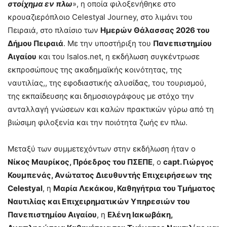
στοίχημα εν πλω
», η οποία φιλοξενήθηκε στο
κρουαζιερόπλοιο Celestyal Journey, στο λιμάνι του
Πειραιά, στο πλαίσιο των
Ημερών Θάλασσας 2026 του
Δήμου Πειραιά
. Με την υποστήριξη του
Πανεπιστημίου
Αιγαίου
και του Isalos.net, η εκδήλωση συγκέντρωσε
εκπροσώπους της ακαδημαϊκής κοινότητας, της
ναυτιλίας,, της εφοδιαστικής αλυσίδας, του τουρισμού,
της εκπαίδευσης και δημοσιογράφους με στόχο την
ανταλλαγή γνώσεων και καλών πρακτικών γύρω από τη
βιώσιμη φιλοξενία και την ποιότητα ζωής εν πλω.
Μεταξύ των συμμετεχόντων στην εκδήλωση ήταν ο
Νίκος Μαυρίκος, Πρόεδρος του ΠΣΕΠΕ
, ο
cap
t
. Γιώργος
Κουμπενάς, Ανώτατος Διευθυντής Επιχειρήσεων της
Celestyal
, η
Μαρία Λεκάκου, Καθηγήτρια του Τμήματος
Ναυτιλίας και Επιχειρηματικών Υπηρεσιών του
Πανεπιστημίου Αιγαίου
, η
Ελένη Ιακωβάκη,