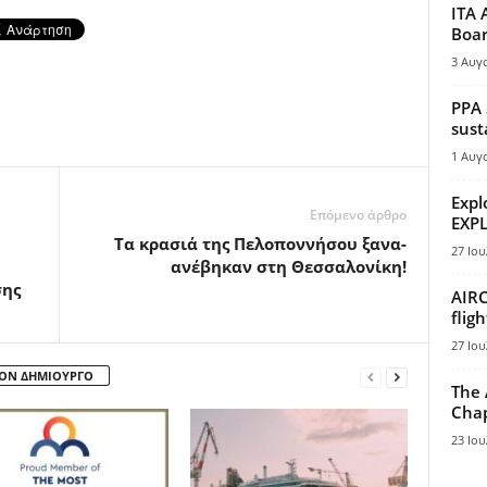
ITA 
Boar
3 Αυγ
PPA 
sust
1 Αυγ
Expl
Επόμενο άρθρο
EXPL
Τα κρασιά της Πελοποννήσου ξανα-
27 Ιου
ανέβηκαν στη Θεσσαλονίκη!
σης
AIRC
flig
27 Ιου
ΤΟΝ ΔΗΜΙΟΥΡΓΟ
The 
Chap
23 Ιου