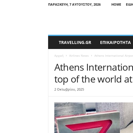
ΠΑΡΑΣΚΕΥΉ, 7 ΑΥΓΟΎΣΤΟΥ, 2026
HOME
ΕΙΔ
T
TRAVELLING.GR
ΕΠΙΚΑΙΡΟΤΗΤΑ
r
a
Αρχική
Airlines News
Athens International Airpor
v
e
Athens Internation
l
top of the world 
l
i
n
2 Οκτωβρίου, 2025
g
N
e
w
s