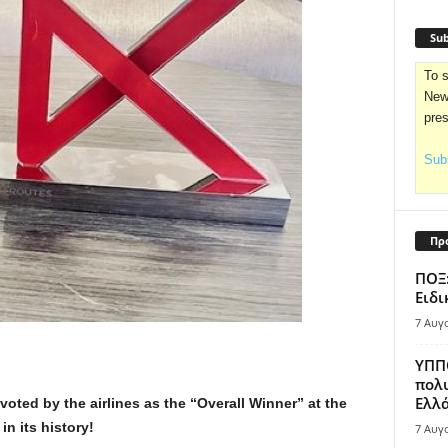
Sub
To s
News
pre
Subs
Πρ
ΠΟΞ:
Ειδι
7 Αυγ
ΥΠΠΟ
πολυ
Ελλά
voted by the airlines as the “
Overall Winner” at the
 in its history!
7 Αυγ