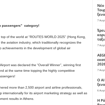
Νέο 
Τουρ
ξενο
7 Αυγ
on passengers” category!
Έρευ
κορυ
 the top of the world at “ROUTES WORLD 2025” (Hong Kong,
ταξι
he aviation industry, which traditionally recognizes the
7 Αυγ
op achievements in the development of global air
AEGE
εκατ
202
 Airport was declared the “Overall Winner”, winning first
7 Αυγ
and at the same time topping the highly competitive
passengers!
Ο AI
ξενο
ered more than 2,500 airport and airline professionals,
6 Αυγ
 internationally for its airport marketing strategy as well as
pment results in Athens.
Η Ρό
Bey