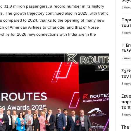
ed 31.9 million passengers, a record number in its history
5 Αυγ
 The growth trajectory continued also in 2025, with traffic
Παρά
nths compared to 2024, thanks to the opening of many new
του
h of American Airlines to Charlotte, and that of Norse
5 Αυγ
 while for 2026 new connections with India are in the
Η Em
Ελλ
5 Αυγ
Σχέδ
τον
5 Αυγ
Ξενο
παρά
το π
5 Αυγ
The 