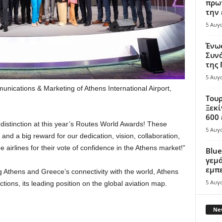
πρωτ
την 
5 Αυγ
Ένω
Συνά
της
5 Αυγ
unications & Marketing of Athens International Airport,
Τουρ
Ξεκί
600 
e distinction at this year’s Routes World Awards! These
5 Αυγ
and a big reward for our dedication, vision, collaboration,
e airlines for their vote of confidence in the Athens market!”
Blue
γεμά
εμπε
g Athens and Greece’s connectivity with the world, Athens
5 Αυγ
nctions, its leading position on the global aviation map.
New