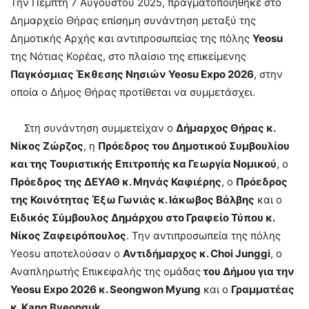
Την Πέμπτη 7 Αυγούστου 2025, πραγματοποιήθηκε στο
Δημαρχείο Θήρας επίσημη συνάντηση μεταξύ της
Δημοτικής Αρχής και αντιπροσωπείας της πόλης
Yeosu
της Νότιας Κορέας, στο πλαίσιο της επικείμενης
Παγκόσμιας Έκθεσης Νησιών Yeosu Expo 2026
, στην
οποία ο Δήμος Θήρας προτίθεται να συμμετάσχει.
Στη συνάντηση συμμετείχαν ο
Δήμαρχος Θήρας κ.
Νίκος Ζώρζος
, η
Πρόεδρος του Δημοτικού Συμβουλίου
και της Τουριστικής Επιτροπής κα Γεωργία Νομικού
, ο
Πρόεδρος της ΔΕΥΑΘ κ. Μηνάς Καφιέρης
, ο
Πρόεδρος
της Κοινότητας Έξω Γωνιάς κ. Ιάκωβος Βάλβης
και ο
Ειδικός Σύμβουλος Δημάρχου στο Γραφείο Τύπου κ.
Νίκος Ζαφειρόπουλος
. Την αντιπροσωπεία της πόλης
Yeosu αποτελούσαν ο
Αντιδήμαρχος κ. Choi Junggi
, ο
Αναπληρωτής Επικεφαλής της ομάδας
του Δήμου για την
Yeosu
Expo
2026 κ. Seongwon Myung
και ο
Γραμματέας
κ. Kang Byeonguk
.