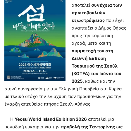
αποτελεί
συνέχεια των
πρωτοβουλιών
εξωστρέφειας
που έχει
αναπτύξει ο Δήμος Θήρας
προς την κορεατική
αγορά, μετά και τη
συμμετοχή του στη
Διεθνή Έκθεση
Τουρισμού της Σεούλ
(KOTFA) τον Ιούνιο του
2025
, καθώς και την
στενή συνεργασία με την Ελληνική Πρεσβεία στη Κορέα
με τελικό στόχο την ενίσχυση των προσπαθειών για την
έναρξη απευθείας πτήσης Σεούλ-Αθήνας.
Η
Yeosu
World
Island
Ex
ibition
2026
αποτελεί μια
μοναδική ευκαιρία για την
προβολή της Σαντορίνης ως