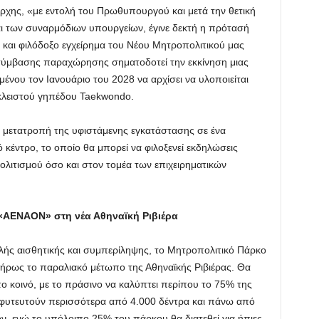
ρχης, «με εντολή του Πρωθυπουργού και μετά την θετική
ι των συναρμόδιων υπουργείων, έγινε δεκτή η πρότασή
 και φιλόδοξο εγχείρημα του Νέου Μητροπολιτικού μας
ύμβασης παραχώρησης σηματοδοτεί την εκκίνηση μιας
ένου τον Ιανουάριο του 2028 να αρχίσει να υλοποιείται
κλειστού γηπέδου Taekwondo.
ς μετατροπή της υφιστάμενης εγκατάστασης σε ένα
κέντρο, το οποίο θα μπορεί να φιλοξενεί εκδηλώσεις
λιτισμού όσο και στον τομέα των επιχειρηματικών
«ΑΕΝΑΟΝ» στη νέα Αθηναϊκή Ριβιέρα
λής αισθητικής και συμπερίληψης, το Μητροπολιτικό Πάρκο
ήρως το παραλιακό μέτωπο της Αθηναϊκής Ριβιέρας. Θα
το κοινό, με το πράσινο να καλύπτει περίπου το 75% της
α φυτευτούν περισσότερα από 4.000 δέντρα και πάνω από
, ενώ το υπόλοιπο 25% του πάρκου θα διατεθεί για ήπιες