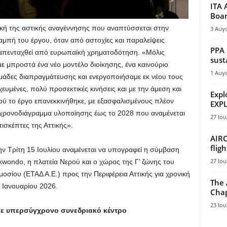
ITA 
Boar
κή της αστικής αναγέννησης που αναπτύσσεται στην
3 Αυγ
καμπή του έργου, όταν από αστοχίες και παραλείψεις
PPA 
 απενταχθεί από ευρωπαϊκή χρηματοδότηση. «Μόλις
sust
ε μπροστά ένα νέο μοντέλο διοίκησης, ένα καινούριο
1 Αυγ
μάδες διαπραγμάτευσης και ενεργοποιήσαμε εκ νέου τους
υμένες, πολύ προσεκτικές κινήσεις και με την άμεση και
Expl
 το έργο επανεκκινήθηκε, με εξασφαλισμένους πλέον
EXPL
 χρονοδιάγραμμα υλοποίησης έως το 2028 που αναμένεται
27 Ιου
ισκέπτες της Αττικής».
AIRC
flig
ην Τρίτη 15 Ιουλίου αναμένεται να υπογραφεί η σύμβαση
27 Ιου
ondo, η πλατεία Νερού και ο χώρος της Γ’ ζώνης του
οσίου (ΕΤΑΔ Α.Ε.) προς την Περιφέρεια Αττικής για χρονική
The 
η Ιανουαρίου 2026.
Chap
23 Ιου
ε υπερσύγχρονο συνεδριακό κέντρο