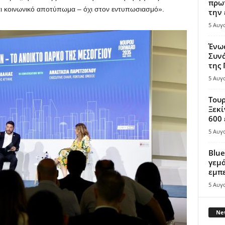
πρωτ
αι κοινωνικό αποτύπωμα – όχι στον εντυπωσιασμό».
την 
5 Αυγ
Ένω
Συνά
της
5 Αυγ
Τουρ
Ξεκί
600 
5 Αυγ
Blue
γεμά
εμπε
5 Αυγ
New