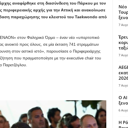
ειάρχης αναφέρθηκε στη διασύνδεση του Πάρκου με τον
Νέο 
 περιφερειακής αρχής για την Αττική και ανακοίνωσε
Τουρ
σύμβαση παραχώρησης του κλειστού του Taekwondo από
ξενο
7 Αυγ
Έρευ
ΑΕΝΑΟΝ» στον Φαληρικό Όρμο – έναν νέο «υπερτοπικό
κορυ
ας ανοικτό προς όλους, σε μία έκταση 741 στρεμμάτων
ταξι
ρυνση στον αστικό ιστό», παρουσίασε ο Περιφερειάρχης
7 Αυγ
υζήτηση που πραγματοποίησε με την executive chair του
α Παρετζόγλου.
AEGE
εκατ
202
7 Αυγ
Ο AI
ξενο
6 Αυγ
Η Ρό
Bey