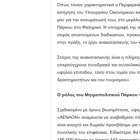
Όπως τόνισε χαρακτηριστικά ο Περιφερειά
εισήγηση του Υπουργείου Οικονομικών κα
μας για την ενσωμάτωσή τους στο μεγάλο
Πάρκου στο Φαληρικό. Η υπογραφή της σ
σειράς απαιτούμενων διαδικασιών, προκειμ
στην πράξη, το έργο ανακατασκευής του 
Στόχος της ανακατασκευής είναι η πλήρη
υπερσύγχρονο συνεδριακό και συναυλιακό 
υψηλού επιπέδου, τόσο στον τομέα του πο
δραστηριοτήτων και του τουρισμού».
Ο ρόλος του Μητροπολιτικού Πάρκου 
Σχεδιασμένο με όρους βιωσιμότητας, υψη
«ΑΕΝΑΟΝ» αναμένεται να αναβαθμίσει πλ
είναι ανοιχτό και δωρεάν προσβάσιμο για 
συνολικής του επιφάνειας. Ειδικότερα, θ
185.000 θάμνοι σε έκταση 343 στρεμμάτων