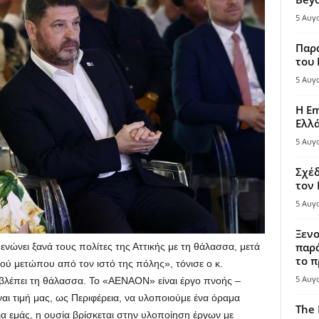
5 Αυγ
Παρά
του
5 Αυγ
Η Em
Ελλ
5 Αυγ
Σχέδ
τον
5 Αυγ
Ξενο
παρά
ενώνει ξανά τους πολίτες της Αττικής με τη θάλασσα, μετά
το π
ού μετώπου από τον ιστό της πόλης», τόνισε ο κ.
5 Αυγ
αβλέπει τη θάλασσα. Το «ΑΕΝΑΟΝ» είναι έργο πνοής –
είναι τιμή μας, ως Περιφέρεια, να υλοποιούμε ένα όραμα
The 
 για εμάς, η ουσία βρίσκεται στην υλοποίηση έργων με