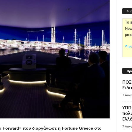
Sub
To s
News
pre
Subs
Πρ
ΠΟΞ:
Ειδι
7 Αυγ
ΥΠΠΟ
πολυ
Ελλά
7 Αυγ
u Forward» που διοργάνωσε η Fortune Greece στο