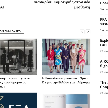
Φαναρίου Κομοτηνής στον νέο
Boar
ΑΙ
μισθωτή
3 Αυγ
PPA 
sust
1 Αυγ
ΤΟΝ ΔΗΜΙΟΥΡΓΟ
Expl
EXPL
27 Ιου
AIRC
flig
27 Ιου
ση αιτήσεων για το
Η Emirates διοργανώνει Open
The 
ncy του Ιδρύματος
Days στην Ελλάδα για πλήρωμα
άκη
Chap
23 Ιου