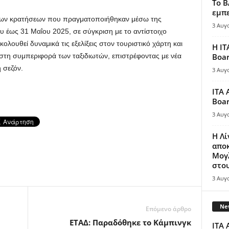
Το B
εμπε
ων κρατήσεων που πραγματοποιήθηκαν μέσω της
3 Αυγ
ου έως 31 Μαΐου 2025, σε σύγκριση με το αντίστοιχο
λουθεί δυναμικά τις εξελίξεις στον τουριστικό χάρτη και
Η IT
ς στη συμπεριφορά των ταξιδιωτών, επιστρέφοντας με νέα
Boar
 σεζόν.
3 Αυγ
ITA 
Boar
3 Αυγ
Η Λ
απο
Μογλ
στου
3 Αυγ
New
Επόμενο άρθρο
ΕΤΑΔ: Παραδόθηκε το Κάμπινγκ
ITA 