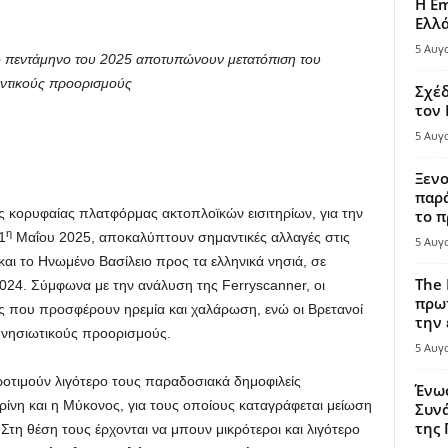
Η Em
Ελλ
5 Αυγ
ο πεντάμηνο του 2025 αποτυπώνουν μετατόπιση του
εντικούς προορισμούς
Σχέδ
τον
5 Αυγ
Ξενο
παρά
ης κορυφαίας πλατφόρμας ακτοπλοϊκών εισιτηρίων, για την
το π
η
1
Μαΐου 2025, αποκαλύπτουν σημαντικές αλλαγές στις
5 Αυγ
και το Ηνωμένο Βασίλειο προς τα ελληνικά νησιά, σε
The 
2024. Σύμφωνα με την ανάλυση της Ferryscanner, οι
πρωτ
ς που προσφέρουν ηρεμία και χαλάρωση, ενώ οι Βρετανοί
την 
ς νησιωτικούς προορισμούς.
5 Αυγ
ροτιμούν λιγότερο τους παραδοσιακά δημοφιλείς
Ένω
ίνη και η Μύκονος, για τους οποίους καταγράφεται μείωση
Συνά
της
Στη θέση τους έρχονται να μπουν μικρότεροι και λιγότερο