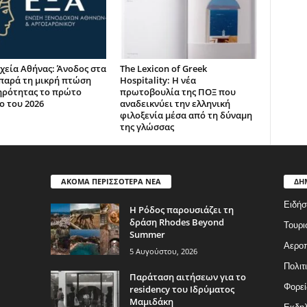
χεία Αθήνας: Άνοδος στα
The Lexicon of Greek
παρά τη μικρή πτώση
Hospitality: Η νέα
ηρότητας το πρώτο
πρωτοβουλία της ΠΟΞ που
ο του 2026
αναδεικνύει την ελληνική
φιλοξενία μέσα από τη δύναμη
της γλώσσας
ΑΚΟΜΑ ΠΕΡΙΣΣΟΤΕΡΑ ΝΕΑ
ΔΗ
Ειδήσ
Η Ρόδος παρουσιάζει τη
δράση Rhodes Beyond
Τουρι
Summer
Αερο
5 Αυγούστου, 2026
Πολιτ
Παράταση αιτήσεων για το
Φορεί
residency του Ιδρύματος
Μαμιδάκη