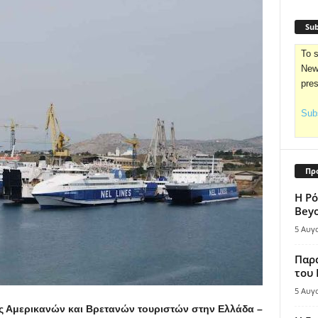
Sub
To s
News
pre
Subs
Πρ
Η Ρό
Bey
5 Αυγ
Παρά
του
5 Αυγ
ις Αμερικανών και Βρετανών τουριστών στην Ελλάδα –