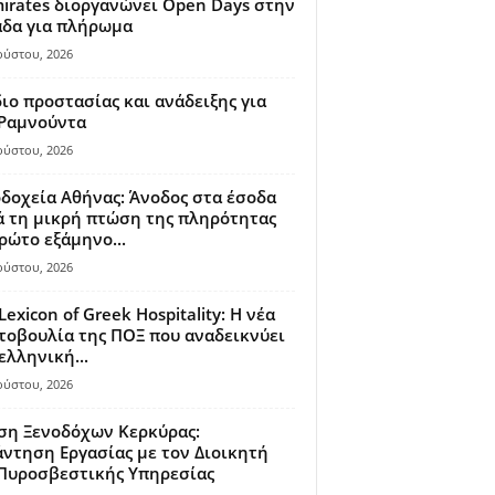
irates διοργανώνει Open Days στην
άδα για πλήρωμα
ούστου, 2026
ιο προστασίας και ανάδειξης για
 Ραμνούντα
ούστου, 2026
δοχεία Αθήνας: Άνοδος στα έσοδα
 τη μικρή πτώση της πληρότητας
ρώτο εξάμηνο...
ούστου, 2026
Lexicon of Greek Hospitality: Η νέα
οβουλία της ΠΟΞ που αναδεικνύει
ελληνική...
ούστου, 2026
ση Ξενοδόχων Κερκύρας:
ντηση Εργασίας με τον Διοικητή
 Πυροσβεστικής Υπηρεσίας