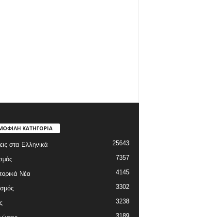
ΜΟΦΙΛΗ ΚΑΤΗΓΟΡΙΑ
25643
εις στα Ελληνικά
7357
σμός
4145
πορικά Νέα
3302
ισμός
3238
ς
3189