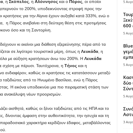
να
, η
Σκόπελος
, η
Αλόννησος
και ο
Πόρος
, οι οποίοι
5 Αυγ
ξεπερνούν το 200%, υποδεικνύοντας στροφή προς την
Τουρ
 οι κρατήσεις για την Αίγινα έχουν αυξηθεί κατά 333%, ενώ ο
Ξεκί
 η Πάρος ανεβαίνει στη δεύτερη θέση στις προτιμήσεις
600 
κονο όσο και τη Σαντορίνη.
5 Αυγ
δείχνουν κι εκείνοι μια διάθεση εξερεύνησης πέρα από τα
Blue
γεμά
ίζεται σε λιγότερο τουριστικά μέρη, όπως η
Λευκάδα
, η
εμπε
 όλα με αύξηση κρατήσεων άνω του 200%. Η
Λευκάδα
5 Αυγ
 σχέση με πέρυσι. Ταυτόχρονα, η
Τήνος
και η
ο ενδιαφέρον, καθώς οι κρατήσεις τις κατατάσσουν μεταξύ
Καστ
 ταξιδιώτες από το Ηνωμένο Βασίλειο, ενώ η Πάρος
δύο 
στας. Η εικόνα υποδεικνύει μια πιο πειραματική στάση των
Σύντ
για ανακάλυψη νέων προορισμών.
5 Αυγ
Συν
ει αισθητά, καθώς οι ξένοι ταξιδιώτες από τις ΗΠΑ και το
Αστ
ς, δίνοντας έμφαση στην αυθεντικότητα, την ησυχία και τη
3 Αυγ
ε παραδοσιακό χαρακτήρα κερδίζουν έδαφος, μεταβάλλοντας
μού.