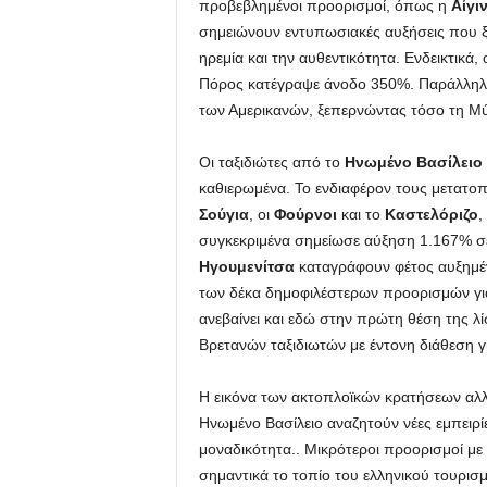
προβεβλημένοι προορισμοί, όπως η
Αίγι
σημειώνουν εντυπωσιακές αυξήσεις που 
ηρεμία και την αυθεντικότητα. Ενδεικτικά,
Πόρος κατέγραψε άνοδο 350%. Παράλληλα,
των Αμερικανών, ξεπερνώντας τόσο τη Μύ
Οι ταξιδιώτες από το
Ηνωμένο Βασίλειο
καθιερωμένα. Το ενδιαφέρον τους μετατοπ
Σούγια
, οι
Φούρνοι
και το
Καστελόριζο
,
συγκεκριμένα σημείωσε αύξηση 1.167% σε
Ηγουμενίτσα
καταγράφουν φέτος αυξημέν
των δέκα δημοφιλέστερων προορισμών για
ανεβαίνει και εδώ στην πρώτη θέση της λί
Βρετανών ταξιδιωτών με έντονη διάθεση 
Η εικόνα των ακτοπλοϊκών κρατήσεων αλλάζ
Ηνωμένο Βασίλειο αναζητούν νέες εμπειρίε
μοναδικότητα.. Μικρότεροι προορισμοί μ
σημαντικά το τοπίο του ελληνικού τουρισ