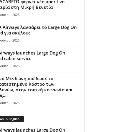
ACARETO φέρνει νέα aperitivo
ιρία στη Μικρή Βενετία
ούστου, 2026
A Airways λανσάρει το Large Dog On
d για σκύλους
ούστου, 2026
Airways launches Large Dog On
d cabin service
ούστου, 2026
ίνα Μενδώνη απέδωσε το
κατεστημένο Κάστρο των
ενών, στην τοπική κοινωνία και
ς...
ούστου, 2026
s In English
Airways launches Large Dog On