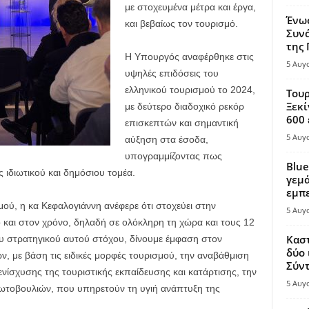
με στοχευμένα μέτρα και έργα,
Ένω
και βεβαίως τον τουρισμό.
Συνά
της
Η Υπουργός αναφέρθηκε στις
5 Αυγ
υψηλές επιδόσεις του
ελληνικού τουρισμού το 2024,
Τουρ
Ξεκί
με δεύτερο διαδοχικό ρεκόρ
600 
επισκεπτών και σημαντική
5 Αυγ
αύξηση στα έσοδα,
υπογραμμίζοντας πως
Blue
 ιδιωτικού και δημόσιου τομέα.
γεμά
εμπε
μού, η κα Κεφαλογιάννη ανέφερε ότι στοχεύει στην
5 Αυγ
 και στον χρόνο, δηλαδή σε ολόκληρη τη χώρα και τους 12
Καστ
του στρατηγικού αυτού στόχου, δίνουμε έμφαση στον
δύο 
 με βάση τις ειδικές μορφές τουρισμού, την αναβάθμιση
Σύντ
νίσχυσης της τουριστικής εκπαίδευσης και κατάρτισης, την
5 Αυγ
τοβουλιών, που υπηρετούν τη υγιή ανάπτυξη της