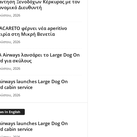
άντηση Ξενοδόχων Κέρκυρας με τον
υνομικό Διευθυντή
ούστου, 2026
ACARETO φέρνει νέα aperitivo
ιρία στη Μικρή Βενετία
ούστου, 2026
A Airways λανσάρει το Large Dog On
d για σκύλους
ούστου, 2026
Airways launches Large Dog On
d cabin service
ούστου, 2026
s In English
Airways launches Large Dog On
d cabin service
ούστου, 2026