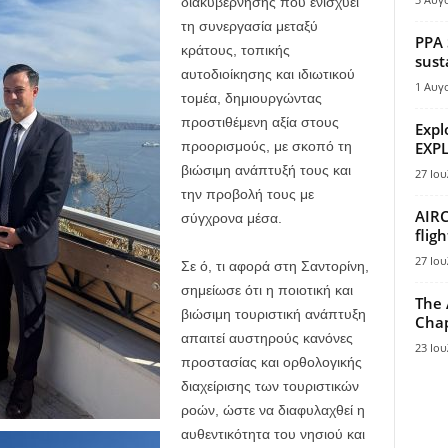
διακυβέρνησης που ενισχύει
τη συνεργασία μεταξύ
PPA 
κράτους, τοπικής
sust
αυτοδιοίκησης και ιδιωτικού
1 Αυγ
τομέα, δημιουργώντας
προστιθέμενη αξία στους
Expl
προορισμούς, με σκοπό τη
EXPL
βιώσιμη ανάπτυξή τους και
27 Ιου
την προβολή τους με
AIRC
σύγχρονα μέσα.
flig
27 Ιου
Σε ό, τι αφορά στη Σαντορίνη,
σημείωσε ότι η ποιοτική και
The 
βιώσιμη τουριστική ανάπτυξη
Chap
απαιτεί αυστηρούς κανόνες
23 Ιου
προστασίας και ορθολογικής
διαχείρισης των τουριστικών
ροών, ώστε να διαφυλαχθεί η
αυθεντικότητα του νησιού και