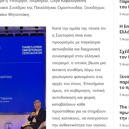
ερα η Υπουργός Τουρισμού, Όλγα Κεφαλογιάννη
Παρά
του
ειακό Συνέδριο της Πανελλήνιας Ομοσπονδίας Ξενοδόχων,
5 Αυγ
άκο Μητσοτάκη.
Η Em
Κατά την ομιλία της τόνισε ότι
Ελλ
η Σαντορίνη είναι ένας
5 Αυγ
προορισμός με παγκόσμια
ακτινοβολία και διαχρονική
Σχέδ
συνεισφορά στον ελληνικό
τον
τουρισμό, ο οποίος βίωσε μια
5 Αυγ
έκτακτη συνθήκη λόγω του
Ξενο
γεωλογικού φαινομένου στις
παρά
αρχές του έτους. Επεσήμανε
το π
όμως, ότι κυβέρνηση, τοπική
5 Αυγ
αυτοδιοίκηση και φορείς
καταβάλλουν κάθε
The 
προσπάθεια για να στηρίξουν
πρωτ
την 
τους κατοίκους, να ενισχύσουν
την ανθεκτικότητα του νησιού,
5 Αυγ