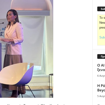
Sub
To s
News
pre
Subs
Πρ
Ο AI
ξενο
6 Αυγ
Η Ρό
Bey
5 Αυγ