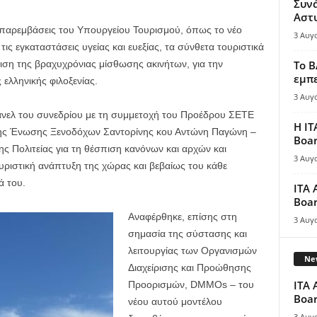
Συν
Αστ
ς παρεμβάσεις του Υπουργείου Τουρισμού, όπως το νέο
3 Αυγ
 τις εγκαταστάσεις υγείας και ευεξίας, τα σύνθετα τουριστικά
ση της βραχυχρόνιας μίσθωσης ακινήτων, για την
Το B
εμπε
ελληνικής φιλοξενίας.
3 Αυγ
άνελ του συνεδρίου με τη συμμετοχή του Προέδρου ΣΕΤΕ
Η IT
της Ένωσης Ξενοδόχων Σαντορίνης κου Αντώνη Παγώνη –
Boar
ς Πολιτείας για τη θέσπιση κανόνων και αρχών και
3 Αυγ
ουριστική ανάπτυξη της χώρας και βεβαίως του κάθε
ά του.
ITA 
Boar
Αναφέρθηκε, επίσης στη
3 Αυγ
σημασία της σύστασης και
λειτουργίας των Οργανισμών
New
Διαχείρισης και Προώθησης
ITA 
Προορισμών, DMMOs – του
Boar
νέου αυτού μοντέλου
3 Αυγ