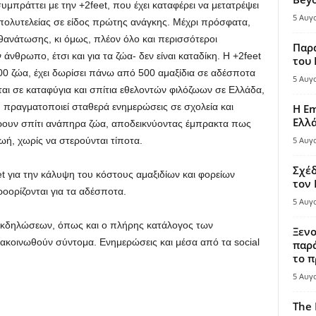
μπράττει με την +2feet, που έχει καταφέρει να μετατρέψει
5 Αυγ
 πολυτελείας σε είδος πρώτης ανάγκης. Μέχρι πρόσφατα,
θανάτωσης, κι όμως, πλέον όλο και περισσότεροι
Παρά
άνθρωπο, έτσι και για τα ζώα- δεν είναι καταδίκη. Η +2feet
του
00 ζώα, έχει δωρίσει πάνω από 500 αμαξίδια σε αδέσποτα
5 Αυγ
αι σε καταφύγια και σπίτια εθελοντών φιλόζωων σε Ελλάδα,
, πραγματοποιεί σταθερά ενημερώσεις σε σχολεία και
Η Em
Ελλ
ρουν σπίτι ανάπηρα ζώα, αποδεικνύοντας έμπρακτα πως
ωή, χωρίς να στερούνται τίποτα.
5 Αυγ
Σχέδ
t για την κάλυψη του κόστους αμαξιδίων και φορείων
τον
ορίζονται για τα αδέσποτα.
5 Αυγ
κδηλώσεων, όπως και ο πλήρης κατάλογος των
Ξενο
ακοινωθούν σύντομα. Ενημερώσεις και μέσα από τα social
παρά
το π
5 Αυγ
The 