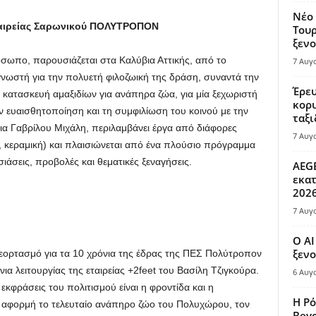
Νέο 
Εταιρείας Σαρωνικού ΠΟΛΥΤΡΟΠΟΝ
Τουρ
ξενο
όσωπο, παρουσιάζεται στα Καλύβια Αττικής, από το
7 Αυγ
νωστή για την πολυετή φιλοζωική της δράση, συναντά την
Έρευ
ην κατασκευή αμαξιδίων για ανάπηρα ζώα, για μία ξεχωριστή
κορυ
 ευαισθητοποίηση και τη συμφιλίωση του κοινού με την
ταξι
ια Γαβρίλου Μιχάλη, περιλαμβάνει έργα από διάφορες
7 Αυγ
, κεραμική) και πλαισιώνεται από ένα πλούσιο πρόγραμμα
ιάσεις, προβολές και θεματικές ξεναγήσεις.
AEGE
εκατ
202
7 Αυγ
Ο AI
ξενο
εορτασμό για τα 10 χρόνια της έδρας της ΠΕΣ Πολύτροπον
ια λειτουργίας της εταιρείας +2feet του Βασίλη Τζιγκούρα.
6 Αυγ
εκφράσεις του πολιτισμού είναι η φροντίδα και η
Η Ρό
 αφορμή το τελευταίο ανάπηρο ζώο του Πολυχώρου, τον
Bey