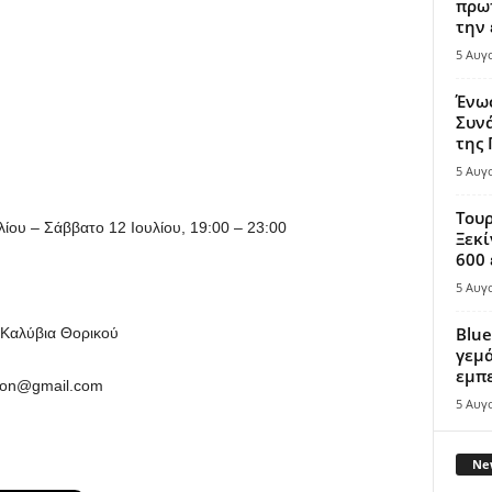
πρωτ
την 
5 Αυγ
Ένω
Συνά
της
5 Αυγ
Τουρ
λίου – Σάββατο 12 Ιουλίου, 19:00 – 23:00
Ξεκί
600 
5 Αυγ
Blue
Καλύβια Θορικού
γεμά
εμπε
opon@gmail.com
5 Αυγ
New