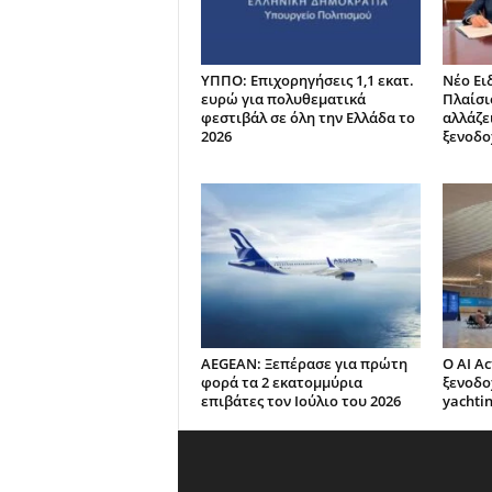
ΥΠΠΟ: Επιχορηγήσεις 1,1 εκατ.
Νέο Ει
ευρώ για πολυθεματικά
Πλαίσιο
φεστιβάλ σε όλη την Ελλάδα το
αλλάζει
2026
ξενοδο
AEGEAN: Ξεπέρασε για πρώτη
Ο AI Ac
φορά τα 2 εκατομμύρια
ξενοδο
επιβάτες τον Ιούλιο του 2026
yachti