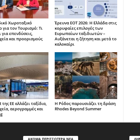
δικό Χωροταξικό
Έρευνα ΕΟΤ 2026: Η Ελλάδα στις
 για τον Τουρισμό: Τι
κορυφαίες επιλογές των
 για επενδύσεις,
Ευρωπαίων ταξιδιωτών –
χεία και προορισμούς
Αυξάνεται η ζήτηση και μετά το
καλοκαίρι
t της ΕΕ αλλάζει ταξίδια,
Η Ρόδος παρουσιάζει τη δράση
χεία, αερογραμμές και
Rhodes Beyond Summer
ng
ΑΚΟΜΑ ΠΕΡΙΣΣΟΤΕΡΑ ΝΕΑ
ΔΗ