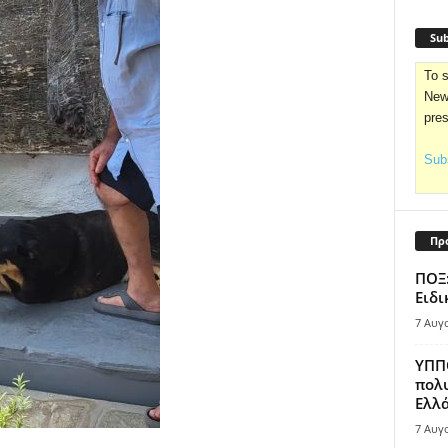
Sub
To s
News
pre
Subs
Πρ
ΠΟΞ:
Ειδι
7 Αυγ
ΥΠΠΟ
πολυ
Ελλά
7 Αυγ