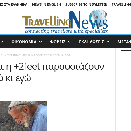
ΙΣ ΣΤΑ ΕΛΛΗΝΙΚΆ
NEWS IN ENGLISH
SUBSCRIBE TO NEWLETTER
TRAVELLING
ΟΙΚΟΝΟΜΙΑ
ΦΟΡΕΙΣ
ΕΚΔΗΛΩΣΕΙΣ
ΜΕΤΑ
 η +2feet παρουσιάζουν την έκθεση Μπορώ κι εγώ
ι η +2feet παρουσιάζουν
 κι εγώ