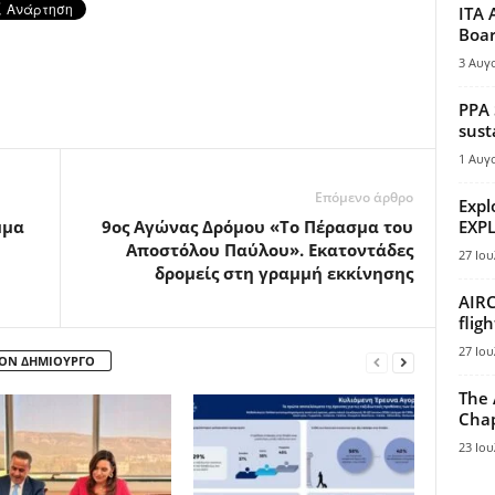
ITA 
Boar
3 Αυγ
PPA 
sust
1 Αυγ
Επόμενο άρθρο
Expl
μμα
9ος Αγώνας Δρόμου «Το Πέρασμα του
EXPL
Αποστόλου Παύλου». Εκατοντάδες
27 Ιου
δρομείς στη γραμμή εκκίνησης
AIRC
flig
27 Ιου
ΤΟΝ ΔΗΜΙΟΥΡΓΟ
The 
Chap
23 Ιου