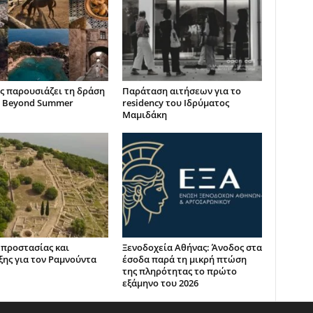
ς παρουσιάζει τη δράση
Παράταση αιτήσεων για το
 Beyond Summer
residency του Ιδρύματος
Μαμιδάκη
 προστασίας και
Ξενοδοχεία Αθήνας: Άνοδος στα
ξης για τον Ραμνούντα
έσοδα παρά τη μικρή πτώση
της πληρότητας το πρώτο
εξάμηνο του 2026