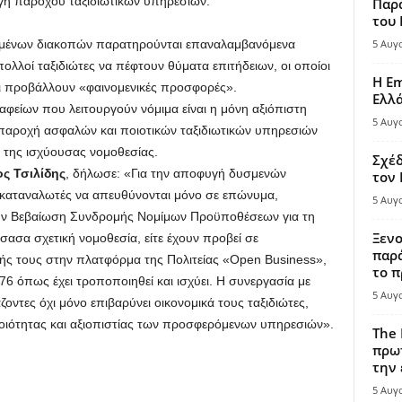
γή παρόχου ταξιδιωτικών υπηρεσιών.
Παρά
του
ωμένων διακοπών παρατηρούνται επαναλαμβανόμενα
5 Αυγ
ολλοί ταξιδιώτες να πέφτουν θύματα επιτήδειων, οι οποίοι
Η Em
ι προβάλλουν «φαινομενικές προσφορές».
Ελλ
ραφείων που λειτουργούν νόμιμα είναι η μόνη αξιόπιστη
5 Αυγ
 παροχή ασφαλών και ποιοτικών ταξιδιωτικών υπηρεσιών
 της ισχύουσας νομοθεσίας.
Σχέδ
ς Τσιλίδης
, δήλωσε: «Για την αποφυγή δυσμενών
τον
ς καταναλωτές να απευθύνονται μόνο σε επώνυμα,
5 Αυγ
έτουν Βεβαίωση Συνδρομής Νομίμων Προϋποθέσεων για τη
Ξενο
σασα σχετική νομοθεσία, είτε έχουν προβεί σε
παρά
ής τους στην πλατφόρμα της Πολιτείας «Open Business»,
το π
76 όπως έχει τροποποιηθεί και ισχύει. Η συνεργασία με
5 Αυγ
ντες όχι μόνο επιβαρύνει οικονομικά τους ταξιδιώτες,
οιότητας και αξιοπιστίας των προσφερόμενων υπηρεσιών».
The 
πρωτ
την 
5 Αυγ