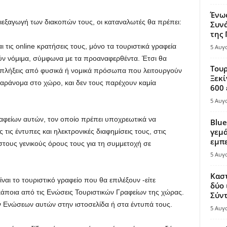
Ένω
ιεξαγωγή των διακοπών τους, οι καταναλωτές θα πρέπει:
Συνά
της
αι τις online κρατήσεις τους, μόνο τα τουριστικά γραφεία
5 Αυγ
ούν νόμιμα, σύμφωνα με τα προαναφερθέντα. Έτσι θα
Τουρ
λήξεις από φυσικά ή νομικά πρόσωπα που λειτουργούν
Ξεκί
 παράνομα στο χώρο, και δεν τους παρέχουν καμία
600 
5 Αυγ
αφείων αυτών, τον οποίο πρέπει υποχρεωτικά να
Blue
γεμά
τις έντυπες και ηλεκτρονικές διαφημίσεις τους, στις
εμπε
στους γενικούς όρους τους για τη συμμετοχή σε
5 Αυγ
Καστ
ναι το τουριστικό γραφείο που θα επιλέξουν -είτε
δύο 
 κάποια από τις Ενώσεις Τουριστικών Γραφείων της χώρας.
Σύντ
 Ενώσεων αυτών στην ιστοσελίδα ή στα έντυπά τους.
5 Αυγ