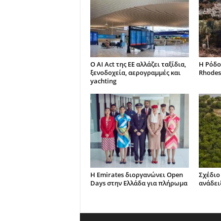
Ο AI Act της ΕΕ αλλάζει ταξίδια,
Η Ρόδο
ξενοδοχεία, αερογραμμές και
Rhodes
yachting
Η Emirates διοργανώνει Open
Σχέδιο
Days στην Ελλάδα για πλήρωμα
ανάδει