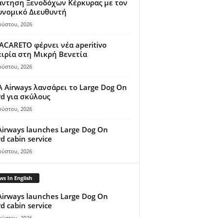
άντηση Ξενοδόχων Κέρκυρας με τον
υνομικό Διευθυντή
ούστου, 2026
ACARETO φέρνει νέα aperitivo
ιρία στη Μικρή Βενετία
ούστου, 2026
A Airways λανσάρει το Large Dog On
d για σκύλους
ούστου, 2026
Airways launches Large Dog On
d cabin service
ούστου, 2026
s In English
Airways launches Large Dog On
d cabin service
ούστου, 2026