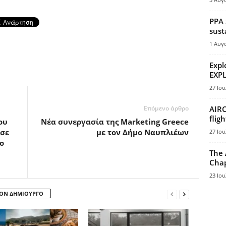
PPA 
sust
1 Αυγ
Expl
EXPL
27 Ιου
Επόμενο άρθρο
AIRC
flig
ου
Νέα συνεργασία της Marketing Greece
ησε
με τον Δήμο Ναυπλιέων
27 Ιου
o
The 
Chap
23 Ιου
ΤΟΝ ΔΗΜΙΟΥΡΓΟ