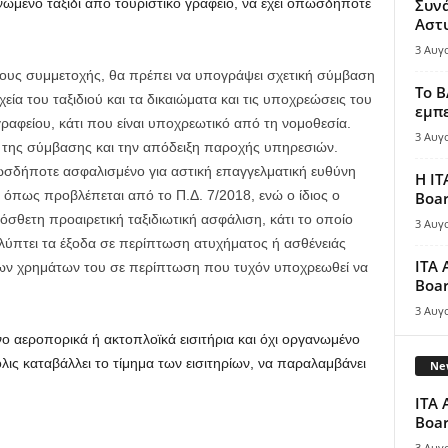
ωμένο ταξίδι από τουριστικό γραφείο, να έχει οπωσδήποτε
Συν
Αστ
3 Αυγ
ους συμμετοχής, θα πρέπει να υπογράψει σχετική σύμβαση
Το B
ιχεία του ταξιδιού και τα δικαιώματα και τις υποχρεώσεις του
εμπε
γραφείου, κάτι που είναι υποχρεωτικό από τη νομοθεσία.
3 Αυγ
 της σύμβασης και την απόδειξη παροχής υπηρεσιών.
οπωσδήποτε ασφαλισμένο για αστική επαγγελματική ευθύνη
Η IT
 όπως προβλέπεται από το Π.Δ. 7/2018, ενώ ο ίδιος ο
Boar
όσθετη προαιρετική ταξιδιωτική ασφάλιση, κάτι το οποίο
3 Αυγ
λύπτει τα έξοδα σε περίπτωση ατυχήματος ή ασθένειάς
ITA 
των χρημάτων του σε περίπτωση που τυχόν υποχρεωθεί να
Boar
3 Αυγ
νο αεροπορικά ή ακτοπλοϊκά εισιτήρια και όχι οργανωμένο
μόλις καταβάλλει το τίμημα των εισιτηρίων, να παραλαμβάνει
New
ITA 
Boar
3 Αυγ