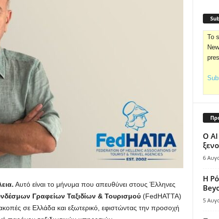
Sub
To s
News
pre
Subs
Πρ
Ο AI
ξενο
6 Αυγ
Η Ρό
εια.
Αυτό είναι το μήνυμα που απευθύνει στους Έλληνες
Bey
νδέσμων Γραφείων Ταξιδίων & Τουρισμού
(FedHATTA)
5 Αυγ
ακοπές σε Ελλάδα και εξωτερικό, εφιστώντας την προσοχή