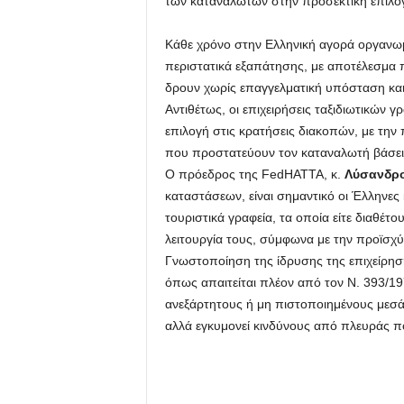
των καταναλωτών στην προσεκτική επιλο
Κάθε χρόνο στην Ελληνική αγορά οργαν
περιστατικά εξαπάτησης, με αποτέλεσμα π
δρουν χωρίς επαγγελματική υπόσταση κα
Αντιθέτως, οι επιχειρήσεις ταξιδιωτικών γ
επιλογή στις κρατήσεις διακοπών, με την
που προστατεύουν τον καταναλωτή βάσει
Ο πρόεδρος της FedHATTA, κ.
Λύσανδρο
καταστάσεων, είναι σημαντικό οι Έλληνε
τουριστικά γραφεία, τα οποία είτε διαθ
λειτουργία τους, σύμφωνα με την προϊσχύ
Γνωστοποίηση της ίδρυσης της επιχείρησ
όπως απαιτείται πλέον από τον Ν. 393/19
ανεξάρτητους ή μη πιστοποιημένους μεσάζο
αλλά εγκυμονεί κινδύνους από πλευράς π