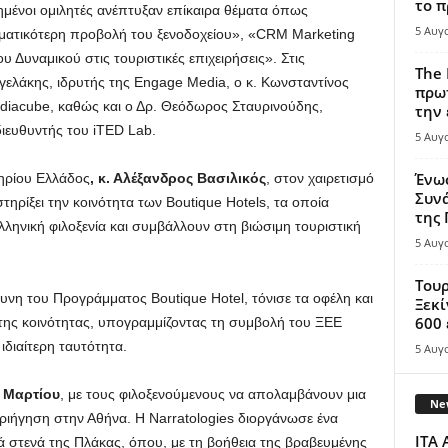
το π
ημένοι ομιλητές ανέπτυξαν επίκαιρα θέματα όπως
5 Αυγ
εσματικότερη προβολή του ξενοδοχείου», «CRM Marketing
υ Δυναμικού στις τουριστικές επιχειρήσεις». Στις
The 
γγελάκης, ιδρυτής της Engage Media, ο κ. Κωνσταντίνος
πρωτ
ediacube, καθώς και ο Δρ. Θεόδωρος Σταυρινούδης,
την 
διευθυντής του iTED Lab.
5 Αυγ
Ένω
ηρίου Ελλάδος
, κ. Αλέξανδρος Βασιλικός
, στον χαιρετισμό
Συνά
ηρίξει την κοινότητα των Boutique Hotels, τα οποία
της
ληνική φιλοξενία και συμβάλλουν στη βιώσιμη τουριστική
5 Αυγ
Τουρ
υνη του Προγράμματος Boutique Hotel, τόνισε τα οφέλη και
Ξεκί
600 
ης κοινότητας, υπογραμμίζοντας τη συμβολή του ΞΕΕ
ιδιαίτερη ταυτότητα.
5 Αυγ
 Μαρτίου
, με τους φιλοξενούμενους να απολαμβάνουν μια
New
εριήγηση στην Αθήνα. Η Narratologies διοργάνωσε ένα
ITA 
 στενά της Πλάκας, όπου, με τη βοήθεια της βραβευμένης