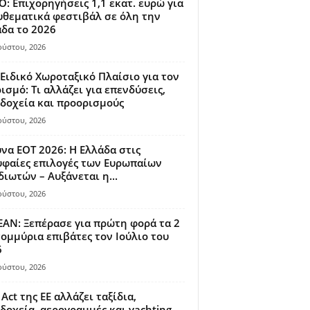
: Επιχορηγήσεις 1,1 εκατ. ευρώ για
θεματικά φεστιβάλ σε όλη την
δα το 2026
ούστου, 2026
Ειδικό Χωροταξικό Πλαίσιο για τον
ισμό: Τι αλλάζει για επενδύσεις,
δοχεία και προορισμούς
ούστου, 2026
να ΕΟΤ 2026: Η Ελλάδα στις
φαίες επιλογές των Ευρωπαίων
διωτών – Αυξάνεται η...
ούστου, 2026
AN: Ξεπέρασε για πρώτη φορά τα 2
ομμύρια επιβάτες τον Ιούλιο του
6
ούστου, 2026
 Act της ΕΕ αλλάζει ταξίδια,
δοχεία, αερογραμμές και yachting