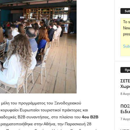
Sub
To s
News
pre
Subs
Πρ
ΣΕΤΕ
Χωρο
8 Αυγ
, μέλη του προγράμματος του Ξενοδοχειακού
ΠΟΞ:
 κορυφαίοι Ευρωπαίοι τουριστικοί πράκτορες και
Ειδι
διαδοχικές B2B συναντήσεις, στο πλαίσιο του
4ου B2B
7 Αυγ
ραγματοποιήθηκε στην Αθήνα, την Παρασκευή 28