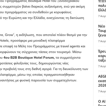
ΥΠΠΟ
 του Προγράμματος Boutique Hotel του Ξενοδοχειακού
πολυ
 συμμετοχών βαίνει διαρκώς αυξανόμενη, ενώ για ακόμη
Ελλά
 του προγράμματος να συνδεθούν με κορυφαίους
7 Αυγ
πό την Ευρώπη και την Ελλάδα, ενισχύοντας τη δικτύωση
Νέο 
Τουρ
ξενο
are, Grow”, η εκδήλωση, που αποτελεί πλέον θεσμό για την
Hotels, προσέφερε μια μοναδική πλατφόρμα
7 Αυγ
ε επαφή τα Μέλη του Προγράμματος με travel agents και
Έρευ
ορφώνουν τις σύγχρονες τάσεις στον τουρισμό. Μέσω
κορυ
ου
4ου B2B Boutique Hotel Forum,
τα συμμετέχοντα
ταξι
ροτάσεις φιλοξενίας τους, δημιουργώντας νέες
7 Αυγ
ην προβολή τους στη διεθνή αγορά. Για τη διευκόλυνση των
 πλατφόρμα, μέσω της οποίας πραγματοποιήθηκαν
AEGE
ναντήσεις με φυσική παρουσία των συμμετεχόντων.
εκατ
202
7 Αυγ
Ο AI
ξενο