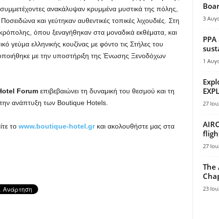
Boar
 συμμετέχοντες ανακάλυψαν κρυμμένα μυστικά της πόλης,
3 Αυγ
Ποσειδώνα και γεύτηκαν αυθεντικές τοπικές λιχουδιές. Στη
Ακρόπολης, όπου ξεναγήθηκαν στα μοναδικά εκθέματα, και
PPA 
ό γεύμα ελληνικής κουζίνας με φόντο τις Στήλες του
sust
τοποιήθηκε με την υποστήριξη της Ένωσης Ξενοδόχων
1 Αυγ
Expl
EXPL
Hotel Forum
επιβεβαιώνει τη δυναμική του θεσμού και τη
την ανάπτυξη των Boutique Hotels.
27 Ιου
AIRC
ίτε το
www
.boutique-hotel.gr
και ακολουθήστε μας στα
flig
27 Ιου
The 
Chap
23 Ιου