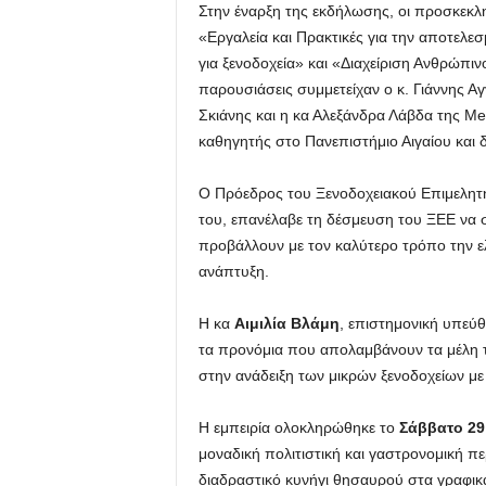
Στην έναρξη της εκδήλωσης, οι προσκεκλ
«Εργαλεία και Πρακτικές για την αποτελ
για ξενοδοχεία» και «Διαχείριση Ανθρώπινο
παρουσιάσεις συμμετείχαν ο κ. Γιάννης Α
Σκιάνης και η κα Αλεξάνδρα Λάβδα της M
καθηγητής στο Πανεπιστήμιο Αιγαίου και 
Ο Πρόεδρος του Ξενοδοχειακού Επιμελητ
του, επανέλαβε τη δέσμευση του ΞΕΕ να στ
προβάλλουν με τον καλύτερο τρόπο την ελ
ανάπτυξη.
Η κα
Αιμιλία Βλάμη
, επιστημονική υπεύθ
τα προνόμια που απολαμβάνουν τα μέλη τ
στην ανάδειξη των μικρών ξενοδοχείων με 
Η εμπειρία ολοκληρώθηκε το
Σάββατο 29
μοναδική πολιτιστική και γαστρονομική π
διαδραστικό κυνήγι θησαυρού στα γραφικά