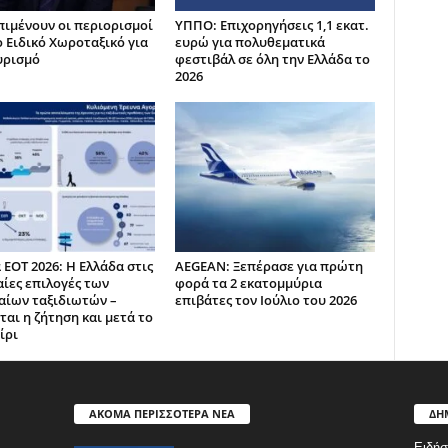
πιμένουν οι περιορισμοί
ΥΠΠΟ: Επιχορηγήσεις 1,1 εκατ.
ο Ειδικό Χωροταξικό για
ευρώ για πολυθεματικά
υρισμό
φεστιβάλ σε όλη την Ελλάδα το
2026
 ΕΟΤ 2026: Η Ελλάδα στις
AEGEAN: Ξεπέρασε για πρώτη
ίες επιλογές των
φορά τα 2 εκατομμύρια
ίων ταξιδιωτών –
επιβάτες τον Ιούλιο του 2026
ται η ζήτηση και μετά το
ίρι
ΑΚΟΜΑ ΠΕΡΙΣΣΟΤΕΡΑ ΝΕΑ
ΔΗ
Ειδήσ