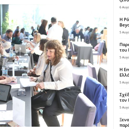
6 Αυγ
Η Ρό
Bey
5 Αυγ
Παρά
του
5 Αυγ
Η Em
Ελλ
5 Αυγ
Σχέδ
τον
5 Αυγ
Ξενο
παρά