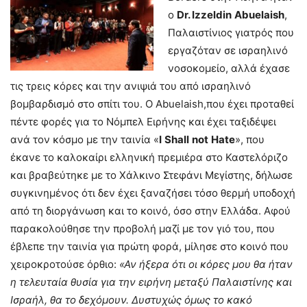
ο
Dr
.
Izzeldin
Abuelaish
,
Παλαιστίνιος γιατρός που
εργαζόταν σε ισραηλινό
νοσοκομείο, αλλά έχασε
τις τρεις κόρες και την ανιψιά του από ισραηλινό
βομβαρδισμό στο σπίτι του. Ο Abuelaish,που έχει προταθεί
πέντε φορές για το Νόμπελ Ειρήνης και έχει ταξιδέψει
ανά τον κόσμο με την ταινία «
I
Shall
not
Hate
», που
έκανε το καλοκαίρι ελληνική πρεμιέρα στο Καστελόριζο
και βραβεύτηκε με το Χάλκινο Στεφάνι Μεγίστης, δήλωσε
συγκινημένος ότι δεν έχει ξαναζήσει τόσο θερμή υποδοχή
από τη διοργάνωση και το κοινό, όσο στην Ελλάδα. Αφού
παρακολούθησε την προβολή μαζί με τον γιό του, που
έβλεπε την ταινία για πρώτη φορά, μίλησε στο κοινό που
χειροκροτούσε όρθιο:
«Αν ήξερα ότι οι κόρες μου θα ήταν
η τελευταία θυσία για την ειρήνη μεταξύ Παλαιστίνης και
Ισραήλ, θα το δεχόμουν. Δυστυχώς όμως το κακό