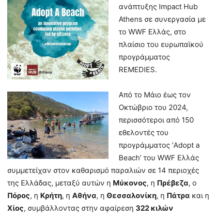
ανάπτυξης Impact Hub
Athens σε συνεργασία με
το WWF Ελλάς, στο
πλαίσιο του ευρωπαϊκού
προγράμματος
REMEDIES.
Από το Μάιο έως τον
Οκτώβριο του 2024,
περισσότεροι από 150
εθελοντές του
προγράμματος ‘Adopt a
Beach’ του WWF Ελλάς
συμμετείχαν στον καθαρισμό παραλιών σε 14 περιοχές
της Ελλάδας, μεταξύ αυτών η
Μύκονος
, η
Πρέβεζα
, ο
Πόρος
, η
Κρήτη
, η
Αθήνα
, η
Θεσσαλονίκη
, η
Πάτρα
και η
Χίος
, συμβάλλοντας στην αφαίρεση
322 κιλών