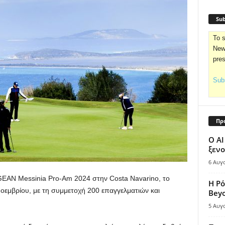
Sub
To s
News
pre
Subs
Πρ
Ο AI
ξενο
6 Αυγ
GEAN Messinia Pro-Am 2024 στην Costa Navarino, το
Η Ρό
Νοεμβρίου, με τη συμμετοχή 200 επαγγελματιών και
Bey
5 Αυγ