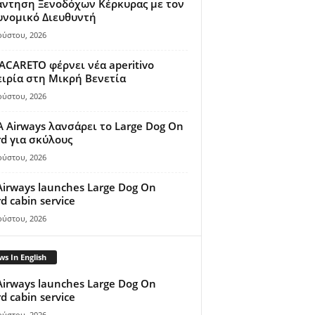
άντηση Ξενοδόχων Κέρκυρας με τον
υνομικό Διευθυντή
ούστου, 2026
ACARETO φέρνει νέα aperitivo
ιρία στη Μικρή Βενετία
ούστου, 2026
A Airways λανσάρει το Large Dog On
d για σκύλους
ούστου, 2026
Airways launches Large Dog On
d cabin service
ούστου, 2026
s In English
Airways launches Large Dog On
d cabin service
ούστου, 2026