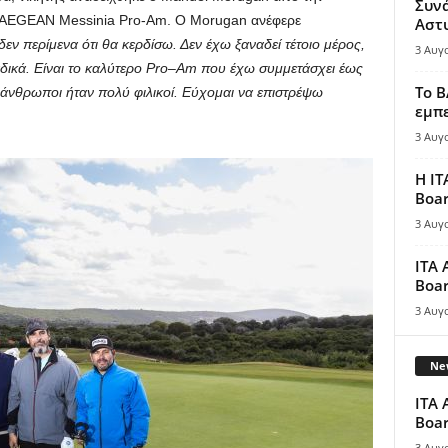
Συν
 AEGEAN Messinia Pro-Am. O Morugan ανέφερε
Αστ
 περίμενα ότι θα κερδίσω. Δεν έχω ξαναδεί τέτοιο μέρος,
3 Αυγ
αδικά. Είναι το καλύτερο
Pro
–
Am
που έχω συμμετάσχει έως
Το B
ι άνθρωποι ήταν πολύ φιλικοί. Εύχομαι να επιστρέψω
εμπε
3 Αυγ
Η IT
Boar
3 Αυγ
ITA 
Boar
3 Αυγ
New
ITA 
Boar
3 Αυγ