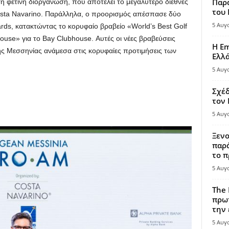
Παρά
 φετινή διοργάνωση, που αποτελεί το μεγαλύτερο διεθνές
του
osta Navarino. Παράλληλα, ο προορισμός απέσπασε δύο
5 Αυγ
ards, κατακτώντας το κορυφαίο βραβείο «World’s Best Golf
ouse» για το Bay Clubhouse. Αυτές οι νέες βραβεύσεις
Η Em
ς Μεσσηνίας ανάμεσα στις κορυφαίες προτιμήσεις των
Ελλ
5 Αυγ
Σχέδ
τον
5 Αυγ
Ξενο
παρά
το π
5 Αυγ
The 
πρωτ
την 
5 Αυγ