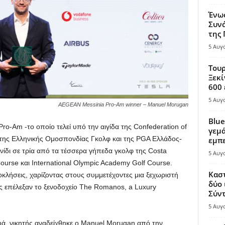
Ένω
Συνά
της
5 Αυγ
Τουρ
Ξεκί
600 
5 Αυγ
AEGEAN Messinia Pro-Am winner – Manuel Morugan
Blue
o-Am -το οποίο τελεί υπό την αιγίδα της Confederation of
γεμά
ξη της Ελληνικής Ομοσπονδίας Γκολφ και της PGA Ελλάδος-
εμπε
νίδι σε τρία από τα τέσσερα γήπεδα γκολφ της Costa
5 Αυγ
ourse και International Olympic Academy Golf Course.
Καστ
κλήσεις, χαρίζοντας στους συμμετέχοντες μια ξεχωριστή
δύο 
υς επέλεξαν το ξενοδοχείο The Romanos, a Luxury
Σύντ
5 Αυγ
υά, νικητής αναδείχθηκε ο Manuel Morugan από την