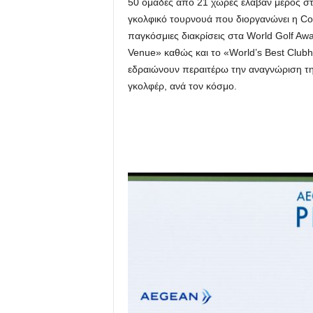
50 ομάδες από 21 χώρες έλαβαν μέρος στη
γκολφικό τουρνουά που διοργανώνει η C
παγκόσμιες διακρίσεις στα World Golf Aw
Venue» καθώς και το «World’s Best Clubh
εδραιώνουν περαιτέρω την αναγνώριση τη
γκολφέρ, ανά τον κόσμο.