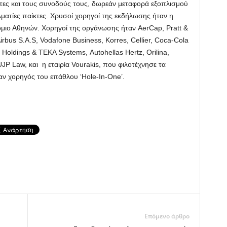
ντες και τους συνοδούς τους, δωρεάν μεταφορά εξοπλισμού
λματίες παίκτες. Χρυσοί χορηγοί της εκδήλωσης ήταν η
ρόμιο Αθηνών. Χορηγοί της οργάνωσης ήταν AerCap, Pratt &
irbus S.A.S, Vodafone Business, Korres, Cellier, Coca-Cola
Holdings & TEKA Systems, Autohellas Hertz, Orilina,
JP Law, και η εταιρία Vourakis, που φιλοτέχνησε τα
αν χορηγός του επάθλου ‘Hole-In-One’.
Επόμενο άρθρο