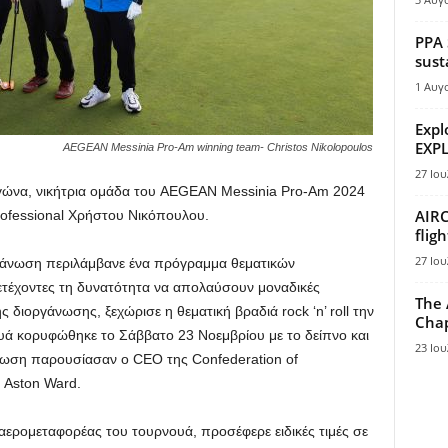
PPA 
sust
1 Αυγ
Expl
EXPL
AEGEAN Messinia Pro-Am winning team- Christos Nikolopoulos
27 Ιου
γώνα, νικήτρια ομάδα του AEGEAN Messinia Pro-Am 2024
AIRC
rofessional Χρήστου Νικόπουλου.
flig
27 Ιου
ργάνωση περιλάμβανε ένα πρόγραμμα θεματικών
έχοντες τη δυνατότητα να απολαύσουν μοναδικές
The 
ς διοργάνωσης, ξεχώρισε η θεματική βραδιά rock ‘n’ roll την
Chap
ά κορυφώθηκε το Σάββατο 23 Νοεμβρίου με το δείπνο και
23 Ιου
λωση παρουσίασαν ο CEO της Confederation of
, Aston Ward.
ερομεταφορέας του τουρνουά, προσέφερε ειδικές τιμές σε