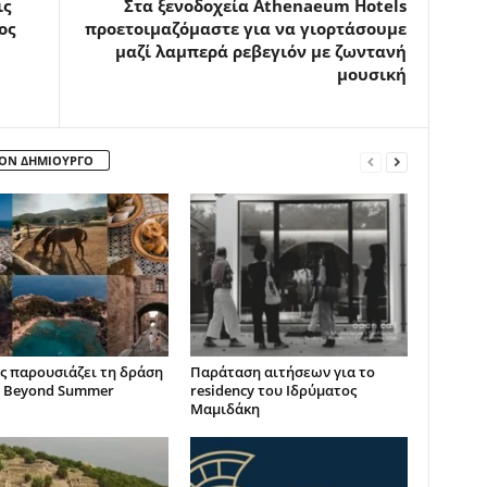
ις
Στα ξενοδοχεία Athenaeum Hotels
ος
προετοιμαζόμαστε για να γιορτάσουμε
μαζί λαμπερά ρεβεγιόν με ζωντανή
μουσική
ΤΟΝ ΔΗΜΙΟΥΡΓΟ
ς παρουσιάζει τη δράση
Παράταση αιτήσεων για το
 Beyond Summer
residency του Ιδρύματος
Μαμιδάκη