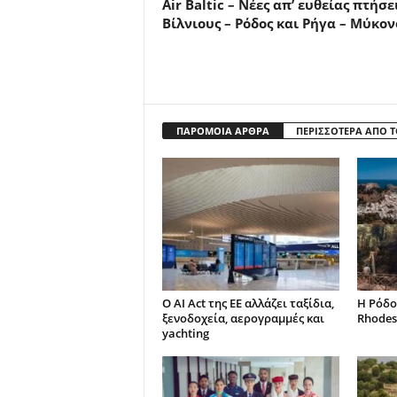
Air Baltic – Νέες απ’ ευθείας πτήσε
Βίλνιους – Ρόδος και Ρήγα – Μύκον
ΠΑΡΟΜΟΙΑ ΑΡΘΡΑ
ΠΕΡΙΣΣΟΤΕΡΑ ΑΠΟ 
Ο AI Act της ΕΕ αλλάζει ταξίδια,
Η Ρόδο
ξενοδοχεία, αερογραμμές και
Rhodes
yachting