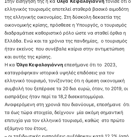
Στην εισήγησή της η κα
Όλγα Κεφαλογιάννη
τόνισε ότι ο
ελληνικός τουρισμός αποτελεί σταθερά βασικό αιμοδότη
της ελληνικής οικονομίας. Στη δύσκολη δεκαετία της
οικονομικής κρίσης, πρόσθεσε η Υπουργός, ο τουρισμός
διαδραμάτισε καθοριστικό ρόλο ώστε να σταθεί όρθια η
Ελλάδα. Ενώ και τα χρόνια της πανδημίας, ο τουρισμός
ήταν εκείνος που συνέβαλε καίρια στην αντιμετώπιση
και αυτής της κρίσης.
Η κα
Όλγα Κεφαλογιάννη
επεσήμανε ότι το 2023,
καταγράφηκαν ιστορικά υψηλές επιδόσεις για τον
ελληνικό τουρισμό, τονίζοντας ότι η άμεση οικονομική
συμβολή του ξεπέρασε τα 20 δισ. ευρώ, όταν, το 2019, οι
εισπράξεις ήταν περί τα 18,2 δισεκατομμύρια.
Αναφερόμενη στη χρονιά που διανύουμε, επεσήμανε ότι
τα έως τώρα στοιχεία, δείχνουν μία ακόμη σημαντική
επιτυχία για τον ελληνικό τουρισμό, καθώς στο πρώτο
εξάμηνο του έτους,
– οι ταξιδιωτικές εισπράξεις αυξήθηκαν κατά 12,2% (από