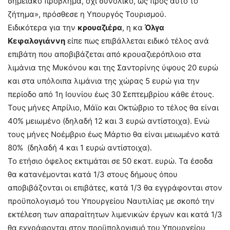
σημειακό πρόβλημα, όχι συνολικό, ως προς αυτό το
ζήτημα», πρόσθεσε η Υπουργός Τουρισμού.
Ειδικότερα για την
κρουαζιέρα
, η κα
Όλγα
Κεφαλογιάννη
είπε πως επιβάλλεται ειδικό τέλος ανά
επιβάτη που αποβιβάζεται από κρουαζιερόπλοιο στα
λιμάνια της Μυκόνου και της Σαντορίνης ύψους 20 ευρώ
και στα υπόλοιπα λιμάνια της χώρας 5 ευρώ για την
περίοδο από 1η Ιουνίου έως 30 Σεπτεμβρίου κάθε έτους.
Τους μήνες Απρίλιο, Μάϊο και Οκτώβριο το τέλος θα είναι
40% μειωμένο (δηλαδή 12 και 3 ευρώ αντίστοιχα). Ενώ
τους μήνες Νοέμβριο έως Μάρτιο θα είναι μειωμένο κατά
80% (δηλαδή 4 και 1 ευρώ αντίστοιχα).
Το ετήσιο όφελος εκτιμάται σε 50 εκατ. ευρώ. Τα έσοδα
θα κατανέμονται κατά 1/3 στους δήμους όπου
αποβιβάζονται οι επιβάτες, κατά 1/3 θα εγγράφονται στον
προϋπολογισμό του Υπουργείου Ναυτιλίας με σκοπό την
εκτέλεση των απαραίτητων λιμενικών έργων και κατά 1/3
θα εγγράφονται στον προϋπολογισμό του Υπουργείου