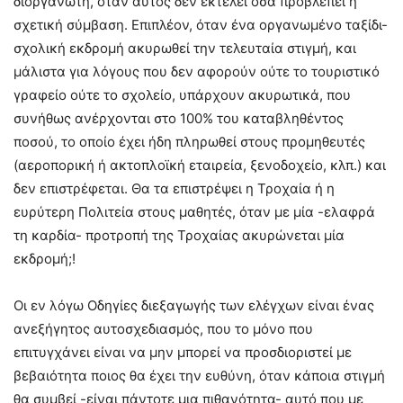
διοργανωτή, όταν αυτός δεν εκτελεί όσα προβλέπει η
σχετική σύμβαση. Επιπλέον, όταν ένα οργανωμένο ταξίδι-
σχολική εκδρομή ακυρωθεί την τελευταία στιγμή, και
μάλιστα για λόγους που δεν αφορούν ούτε το τουριστικό
γραφείο ούτε το σχολείο, υπάρχουν ακυρωτικά, που
συνήθως ανέρχονται στο 100% του καταβληθέντος
ποσού, το οποίο έχει ήδη πληρωθεί στους προμηθευτές
(αεροπορική ή ακτοπλοϊκή εταιρεία, ξενοδοχείο, κλπ.) και
δεν επιστρέφεται. Θα τα επιστρέψει η Τροχαία ή η
ευρύτερη Πολιτεία στους μαθητές, όταν με μία -ελαφρά
τη καρδία- προτροπή της Τροχαίας ακυρώνεται μία
εκδρομή;!
Οι εν λόγω Οδηγίες διεξαγωγής των ελέγχων είναι ένας
ανεξήγητος αυτοσχεδιασμός, που το μόνο που
επιτυγχάνει είναι να μην μπορεί να προσδιοριστεί με
βεβαιότητα ποιος θα έχει την ευθύνη, όταν κάποια στιγμή
θα συμβεί -είναι πάντοτε μια πιθανότητα- αυτό που με