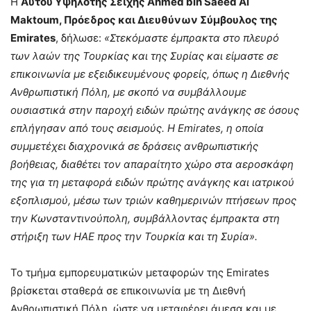
Η
Αυτού Υψηλότης Σεΐχης Ahmed bin Saeed Al
Maktoum, Πρόεδρος και Διευθύνων Σύμβουλος της
Emirates
, δήλωσε:
«Στεκόμαστε έμπρακτα στο πλευρό
των λαών της Τουρκίας και της Συρίας και είμαστε σε
επικοινωνία με εξειδικευμένους φορείς, όπως η Διεθνής
Ανθρωπιστική Πόλη, με σκοπό να συμβάλλουμε
ουσιαστικά στην παροχή ειδών πρώτης ανάγκης σε όσους
επλήγησαν από τους σεισμούς. Η Emirates, η οποία
συμμετέχει διαχρονικά σε δράσεις ανθρωπιστικής
βοήθειας, διαθέτει τον απαραίτητο χώρο στα αεροσκάφη
της για τη μεταφορά ειδών πρώτης ανάγκης και ιατρικού
εξοπλισμού, μέσω των τριών καθημερινών πτήσεων προς
την Κωνσταντινούπολη, συμβάλλοντας έμπρακτα στη
στήριξη των ΗΑΕ προς την Τουρκία και τη Συρία».
Το τμήμα εμπορευματικών μεταφορών της Emirates
βρίσκεται σταθερά σε επικοινωνία με τη Διεθνή
Ανθρωπιστική Πόλη, ώστε να μεταφέρει άμεσα και με