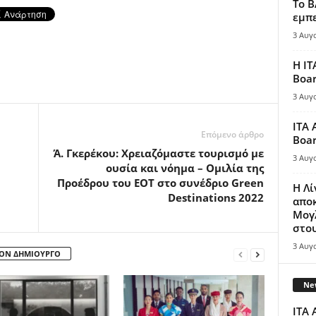
Το B
εμπε
3 Αυγ
Η IT
Boar
3 Αυγ
ITA 
Επόμενο άρθρο
Boar
d
Ά. Γκερέκου: Χρειαζόμαστε τουρισμό με
3 Αυγ
ουσία και νόημα – Ομιλία της
Προέδρου του ΕΟΤ στο συνέδριο Green
Η Λ
Destinations 2022
απο
Μογλ
στου
3 Αυγ
ΤΟΝ ΔΗΜΙΟΥΡΓΟ
New
ITA 