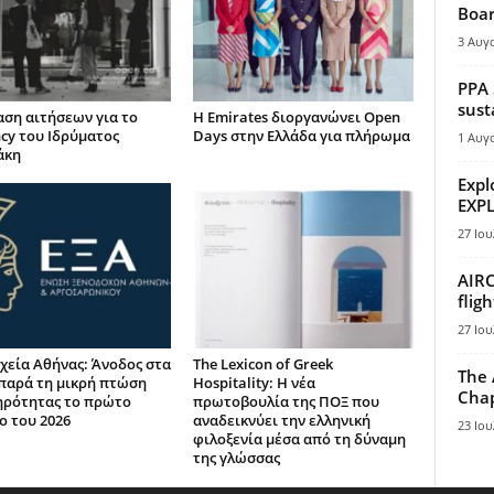
Boar
3 Αυγ
PPA 
sust
ση αιτήσεων για το
Η Emirates διοργανώνει Open
ncy του Ιδρύματος
Days στην Ελλάδα για πλήρωμα
1 Αυγ
άκη
Expl
EXPL
27 Ιου
AIRC
flig
27 Ιου
χεία Αθήνας: Άνοδος στα
The Lexicon of Greek
The 
παρά τη μικρή πτώση
Hospitality: Η νέα
Chap
ηρότητας το πρώτο
πρωτοβουλία της ΠΟΞ που
ο του 2026
αναδεικνύει την ελληνική
23 Ιου
φιλοξενία μέσα από τη δύναμη
της γλώσσας