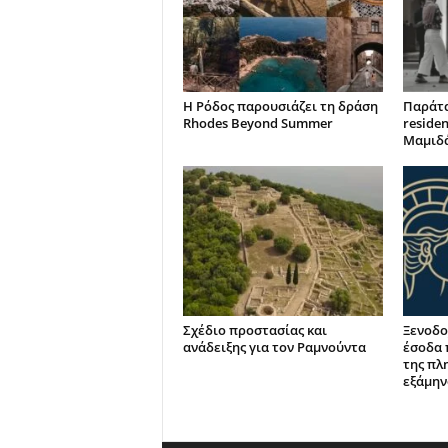
Η Ρόδος παρουσιάζει τη δράση
Παράτα
Rhodes Beyond Summer
reside
Μαμιδ
Σχέδιο προστασίας και
Ξενοδο
ανάδειξης για τον Ραμνούντα
έσοδα 
της πλ
εξάμην