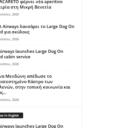
ACARETO φέρνει νέα aperitivo
ιρία στη Μικρή Βενετία
ούστου, 2026
A Airways λανσάρει το Large Dog On
d για σκύλους
ούστου, 2026
Airways launches Large Dog On
d cabin service
ούστου, 2026
ίνα Μενδώνη απέδωσε το
κατεστημένο Κάστρο των
ενών, στην τοπική κοινωνία και
ς...
ούστου, 2026
s In English
Airways launches Large Dog On