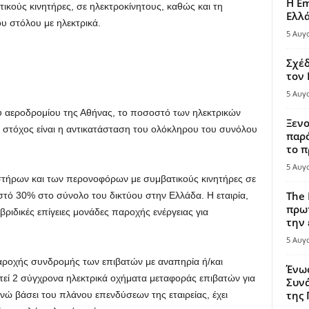
Η Em
κούς κινητήρες, σε ηλεκτροκίνητους, καθώς και τη
Ελλ
υ στόλου με ηλεκτρικά.
5 Αυγ
Σχέδ
τον
5 Αυγ
υ αεροδρομίου της Αθήνας, το ποσοστό των ηλεκτρικών
Ξενο
 στόχος είναι η αντικατάσταση του ολόκληρου του συνόλου
παρά
το π
5 Αυγ
στήρων και των περονοφόρων με συμβατικούς κινητήρες σε
The 
στό 30% στο σύνολο του δικτύου στην Ελλάδα. Η εταιρία,
πρωτ
υβριδικές επίγειες μονάδες παροχής ενέργειας για
την 
5 Αυγ
παροχής συνδρομής των επιβατών με αναπηρία ή/και
Ένω
υτεί 2 σύγχρονα ηλεκτρικά οχήματα μεταφοράς επιβατών για
Συνά
της
νώ βάσει του πλάνου επενδύσεων της εταιρείας, έχει