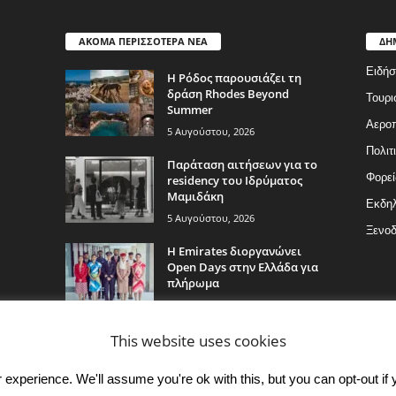
ΑΚΟΜΑ ΠΕΡΙΣΣΟΤΕΡΑ ΝΕΑ
ΔΗ
Ειδήσ
Η Ρόδος παρουσιάζει τη
δράση Rhodes Beyond
Τουρι
Summer
Αερο
5 Αυγούστου, 2026
Πολιτ
Παράταση αιτήσεων για το
Φορεί
residency του Ιδρύματος
Μαμιδάκη
Εκδη
5 Αυγούστου, 2026
Ξενοδ
Η Emirates διοργανώνει
Open Days στην Ελλάδα για
πλήρωμα
5 Αυγούστου, 2026
This website uses cookies
experience. We'll assume you're ok with this, but you can opt-out if 