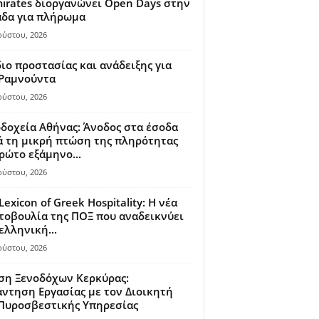
irates διοργανώνει Open Days στην
άδα για πλήρωμα
ούστου, 2026
ιο προστασίας και ανάδειξης για
 Ραμνούντα
ούστου, 2026
δοχεία Αθήνας: Άνοδος στα έσοδα
 τη μικρή πτώση της πληρότητας
ρώτο εξάμηνο...
ούστου, 2026
Lexicon of Greek Hospitality: Η νέα
οβουλία της ΠΟΞ που αναδεικνύει
ελληνική...
ούστου, 2026
ση Ξενοδόχων Κερκύρας:
ντηση Εργασίας με τον Διοικητή
 Πυροσβεστικής Υπηρεσίας