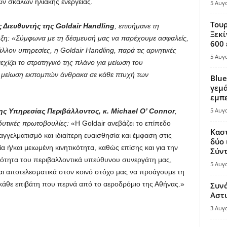
ών σκαλών ηλιακής ενέργειας.
5 Αυγ
Τουρ
 Διευθυντής της Goldair Handling
, επισήμανε τη
Ξεκί
τυξη: «Σύμφωνα με τη δέσμευσή μας να παρέχουμε ασφαλείς,
600 
άλλον υπηρεσίες, η Goldair Handling, παρά τις αρνητικές
5 Αυγ
χίζει το στρατηγικό της πλάνο για μείωση του
η μείωση εκπομπών άνθρακα σε κάθε πτυχή των
Blue
γεμά
εμπε
5 Αυγ
ης Υπηρεσίας Περιβάλλοντος, κ. Michael O’ Connor
,
νδυτικές πρωτοβουλίες:
«Η Goldair ανεβάζει το επίπεδο
Καστ
γελματισμό και ιδιαίτερη ευαισθησία και έμφαση στις
δύο 
 ή/και μειωμένη κινητικότητα, καθώς επίσης και για την
Σύντ
ότητα του περιβαλλοντικά υπεύθυνου συνεργάτη μας,
5 Αυγ
και αποτελεσματικά στον κοινό στόχο μας να προάγουμε τη
 κάθε επιβάτη που περνά από το αεροδρόμιο της Αθήνας.»
Συν
Αστ
3 Αυγ