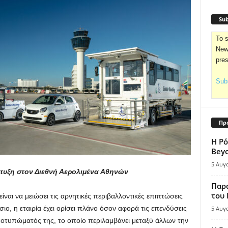
Sub
To s
News
pre
Subs
Πρ
Η Ρό
Bey
5 Αυγ
πτυξη στον Διεθνή Αερολιμένα Αθηνών
Παρά
του
ίναι να μειώσει τις αρνητικές περιβαλλοντικές επιπτώσεις
ιο, η εταιρία έχει ορίσει πλάνο όσον αφορά τις επενδύσεις
5 Αυγ
ποτυπώματός της, το οποίο περιλαμβάνει μεταξύ άλλων την