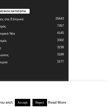
ΜΟΦΙΛΗ ΚΑΤΗΓΟΡΙΑ
25643
εις στα Ελληνικά
7357
σμός
4145
πορικά Νέα
3302
ισμός
3238
ς
3189
λώσεις
3177
οχεία
you wish.
Read More
Accept
Reject