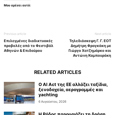
Μου αρέσει αυτό:
Previous article
Next article
Επιλεγμένες διαδικτυακές
Τηλεδιάσκεψη Γ. Γ. ΕΟΤ
προβολές από το Φεστιβάλ
Δημήτρη Φραγκάκη με
Αθηνών & Επιδαύρου
Γιώργο Χατζημάρκο και
Αντώνη Καμπουράκη
RELATED ARTICLES
Ο AI Act της ΕΕ αλλάζει ταξίδια,
ξενοδοχεία, αερογραμμές και
yachting
6 Αυγούστου, 2026
Η Ρόδος παρουσιάζει τη δράση