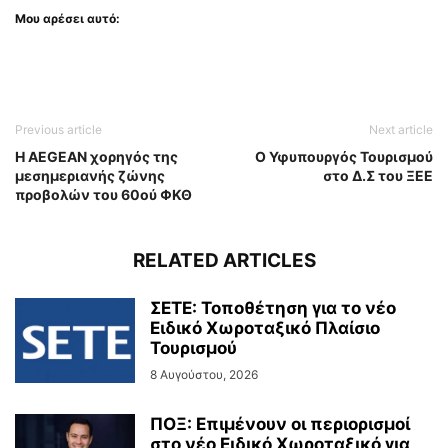
Μου αρέσει αυτό:
Previous article
Next article
Η AEGEAN χορηγός της
Ο Υφυπουργός Τουρισμού
μεσημεριανής ζώνης
στο Δ.Σ του ΞΕΕ
προβολών του 60ού ΦΚΘ
RELATED ARTICLES
ΣΕΤΕ: Τοποθέτηση για το νέο
Ειδικό Χωροταξικό Πλαίσιο
Τουρισμού
8 Αυγούστου, 2026
ΠΟΞ: Επιμένουν οι περιορισμοί
στο νέο Ειδικό Χωροταξικό για