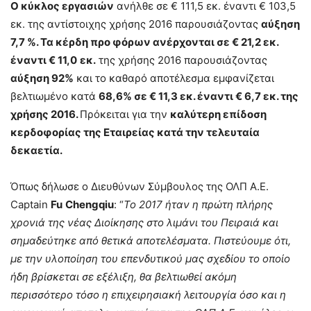
Ο κύκλος εργασιών
ανήλθε σε € 111,5 εκ. έναντι € 103,5
εκ. της αντίστοιχης χρήσης 2016 παρουσιάζοντας
αύξηση
7,7 %. Τα κέρδη προ φόρων ανέρχονται σε € 21,2 εκ.
έναντι € 11,0
εκ.
της χρήσης 2016 παρουσιάζοντας
αύξηση 92%
και το καθαρό αποτέλεσμα εμφανίζεται
βελτιωμένο κατά
68,6% σε € 11,3 εκ. έναντι € 6,7 εκ. της
χρήσης 2016.
Πρόκειται για την
καλύτερη επίδοση
κερδοφορίας της
Εταιρείας κατά την τελευταία
δεκαετία.
Όπως δήλωσε ο Διευθύνων Σύμβουλος της ΟΛΠ Α.Ε.
Captain
Fu
Chengqiu
: “
Το 2017 ήταν η πρώτη πλήρης
χρονιά της νέας Διοίκησης στο λιμάνι του Πειραιά και
σημαδεύτηκε από θετικά αποτελέσματα. Πιστεύουμε ότι,
με την υλοποίηση του επενδυτικού μας σχεδίου το οποίο
ήδη βρίσκεται σε εξέλιξη, θα βελτιωθεί ακόμη
περισσότερο τόσο η επιχειρησιακή λειτουργία όσο και η