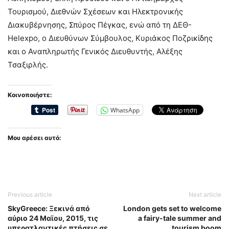
Τουρισμού, Διεθνών Σχέσεων και Ηλεκτρονικής
Διακυβέρνησης, Σπύρος Πέγκας, ενώ από τη ΔΕΘ-
Helexpo, ο Διευθύνων Σύμβουλος, Κυριάκος Ποζρικίδης
και ο Αναπληρωτής Γενικός Διευθυντής, Αλέξης
Τσαξιρλής.
Κοινοποιήστε:
WhatsApp
Μου αρέσει αυτό:
Previous article
Next article
SkyGreece: Ξεκινά από
London gets set to welcome
αύριο 24 Μαϊου, 2015, τις
a fairy-tale summer and
υπερατλαντικές πτήσεις σε
tourism boom